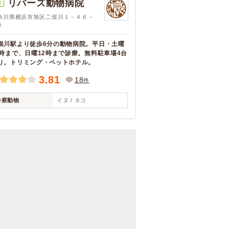
リバーズ動物病院
R
奈川県横浜市旭区二俣川１－４６－
５
俣川駅より徒歩6分の動物病院。平日・土曜
9時まで、日曜12時まで診療。無料駐車場4台
り。トリミング・ペットホテル。
3.81
18
件
診察動物
イヌ / ネコ