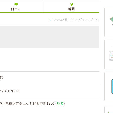
口コミ
地図
↓
アクセス数: 1,252 [7月: 2 | 6月: 3 ]
院
つびょういん
 神奈川県横浜市保土ケ谷区西谷町1230 (
地図
)