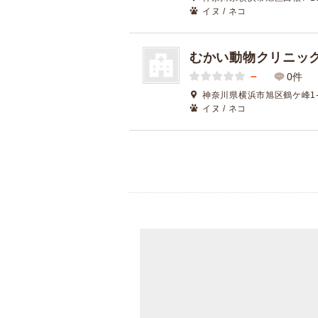
イヌ / ネコ
むかい動物クリニッ
－
0件
神奈川県横浜市旭区鶴ケ峰1-4
イヌ / ネコ