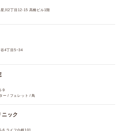
川2丁目12-15 高橋ビル1階
4丁目5−34
院
-9
スター / フェレット / 鳥
リニック
-6 ライフ白根101