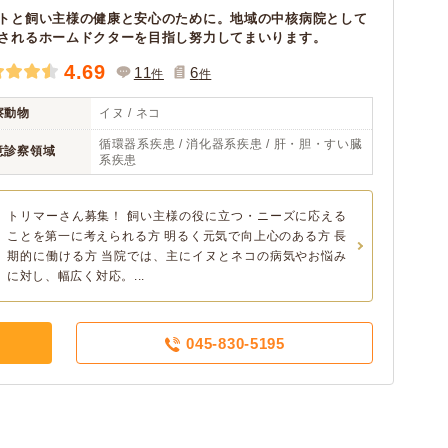
トと飼い主様の健康と安心のために。地域の中核病院として
されるホームドクターを目指し努力してまいります。
4.69
11
6
件
件
察動物
イヌ / ネコ
循環器系疾患 / 消化器系疾患 / 肝・胆・すい臓
意診察領域
系疾患
トリマーさん募集！ 飼い主様の役に立つ・ニーズに応える
ことを第一に考えられる方 明るく元気で向上心のある方 長
期的に働ける方 当院では、主にイヌとネコの病気やお悩み
に対し、幅広く対応。...
045-830-5195