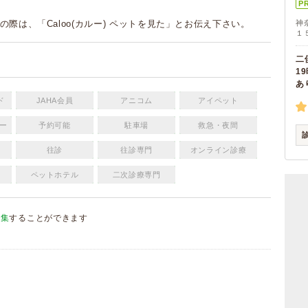
P
の際は、「Caloo(カルー) ペットを見た」とお伝え下さい。
神
１
二
1
あ
ド
JAHA会員
アニコム
アイペット
ー
予約可能
駐車場
救急・夜間
往診
往診専門
オンライン診療
ペットホテル
二次診療専門
編集
することができます
）