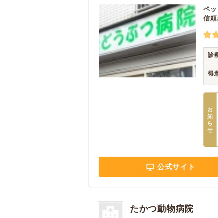
ペッ
信頼
診
得
お
知
ら
せ
公式サイト
たかつ動物病院