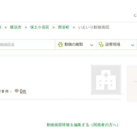
C
県
横浜市
保土ケ谷区
西谷町
いえいり動物病院
0
声
0
件：
件
動物病院情報を編集する（関係者の方へ）