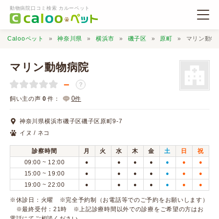
動物病院口コミ検索 カルーペット
Calooペット
神奈川県
横浜市
磯子区
原町
マリン動物
マリン動物病院
－
？
動物病院検索
0
飼い主の声
0
件：
件
神奈川県横浜市磯子区磯子区原町9-7
口コミ検索
イヌ / ネコ
診察時間
月
火
水
木
金
土
日
祝
Calooペットとは？
09:00 ~ 12:00
●
●
●
●
●
●
●
15:00 ~ 19:00
●
●
●
●
●
●
●
19:00 ~ 22:00
●
●
●
●
●
●
●
口コミ投稿
※休診日：火曜 ※完全予約制（お電話等でのご予約をお願いします）
※最終受付：21時 ※上記診療時間以外での診療をご希望の方はお
電話にてご相談ください。