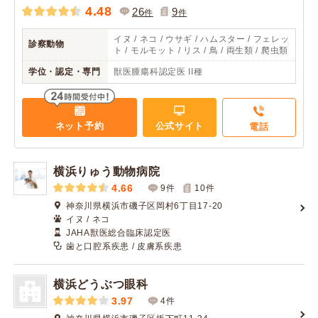
4.48
26
9
件
件
イヌ / ネコ / ウサギ / ハムスター / フェレッ
診察動物
ト / モルモット / リス / 鳥 / 両生類 / 爬虫類
学位・認定・専門
獣医腫瘍科認定医 II種
ネット予約
公式サイト
電話
横浜りゅう動物病院
4.66
9件
10
件
神奈川県横浜市磯子区岡村6丁目17-20
イヌ / ネコ
JAHA獣医総合臨床認定医
歯と口腔系疾患 / 皮膚系疾患
横浜どうぶつ眼科
3.97
4件