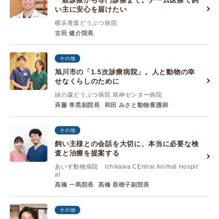
一般診療から専門診療まで。チーム医療で飼
い主に安心を届けたい
横浜青葉どうぶつ病院
古田 健介院長
その他
旭川市の「1.5次診療病院」。人と動物の幸
せなくらしのために
緑の森どうぶつ病院 旭神センター病院
斉藤 孝晃副院長
和田 みさと動物看護師
その他
飼い主様との会話を大切に、本当に必要な検
査と治療を提案する
あいす動物病院 Ichikawa CEntral Animal Hospit
al
髙橋 一馬院長
髙橋 亜樹子副院長
その他