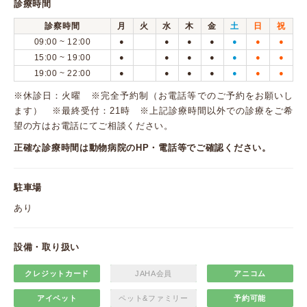
診療時間
診察時間
月
火
水
木
金
土
日
祝
09:00 ~ 12:00
●
●
●
●
●
●
●
15:00 ~ 19:00
●
●
●
●
●
●
●
19:00 ~ 22:00
●
●
●
●
●
●
●
※休診日：火曜 ※完全予約制（お電話等でのご予約をお願いし
ます） ※最終受付：21時 ※上記診療時間以外での診療をご希
望の方はお電話にてご相談ください。
正確な診療時間は動物病院のHP・電話等でご確認ください。
駐車場
あり
設備・取り扱い
クレジットカード
JAHA会員
アニコム
アイペット
ペット&ファミリー
予約可能