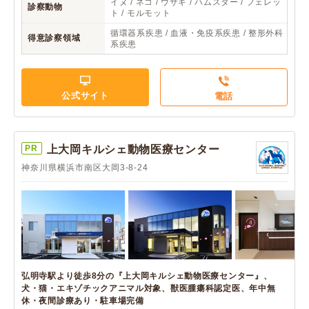
イヌ / ネコ / ウサギ / ハムスター / フェレッ
診察動物
ト / モルモット
循環器系疾患 / 血液・免疫系疾患 / 整形外科
得意診察領域
系疾患
公式サイト
電話
PR
上大岡キルシェ動物医療センター
神奈川県横浜市南区大岡3-8-24
弘明寺駅より徒歩8分の『上大岡キルシェ動物医療センター』、
犬・猫・エキゾチックアニマル対象、獣医腫瘍科認定医、年中無
休・夜間診療あり・駐車場完備