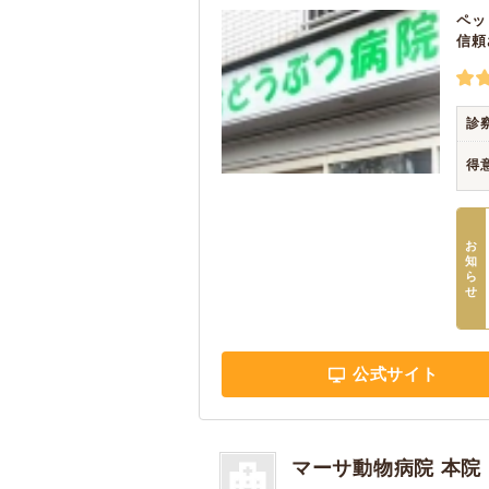
ペッ
信頼
診
得
お
知
ら
せ
公式サイト
マーサ動物病院 本院