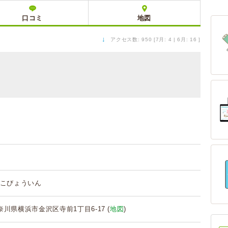
口コミ
地図
↓
アクセス数: 950 [7月: 4 | 6月: 16 ]
こびょういん
 神奈川県横浜市金沢区寺前1丁目6-17 (
地図
)