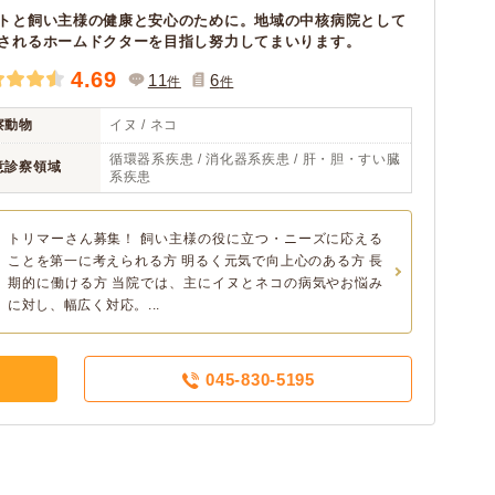
トと飼い主様の健康と安心のために。地域の中核病院として
されるホームドクターを目指し努力してまいります。
4.69
11
6
件
件
察動物
イヌ / ネコ
循環器系疾患 / 消化器系疾患 / 肝・胆・すい臓
意診察領域
系疾患
トリマーさん募集！ 飼い主様の役に立つ・ニーズに応える
ことを第一に考えられる方 明るく元気で向上心のある方 長
期的に働ける方 当院では、主にイヌとネコの病気やお悩み
に対し、幅広く対応。...
045-830-5195