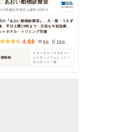
あおい動物診療室
R
奈川県横浜市栄区上郷町1388-5
区の『あおい動物診療室』、犬・猫・うさぎ
象、平日土曜19時まで・日祝も午前診療、
ットホテル・トリミング完備
4.68
6
16
件
件
イヌ / ネコ / ウサギ / ハ
診察動物
ムスター / フェレット /
モルモット / 鳥