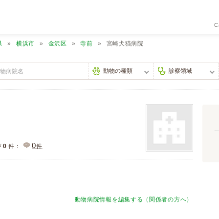
C
県
横浜市
金沢区
寺前
宮崎犬猫病院
0
声
0
件：
件
動物病院情報を編集する（関係者の方へ）