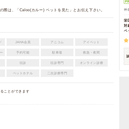
P
の際は、「Caloo(カルー) ペットを見た」とお伝え下さい。
神
栄
対
ペ
ド
JAHA会員
アニコム
アイペット
ー
予約可能
駐車場
救急・夜間
往診
往診専門
オンライン診療
ペットホテル
二次診療専門
することができます
）