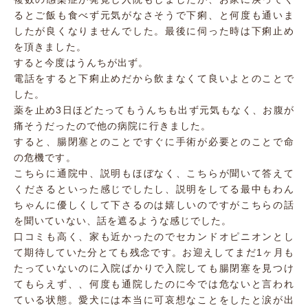
るとご飯も食べず元気がなさそうで下痢、と何度も通いま
したが良くなりませんでした。最後に伺った時は下痢止め
を頂きました。
すると今度はうんちが出ず。
電話をすると下痢止めだから飲まなくて良いよとのことで
した。
薬を止め3日ほどたってもうんちも出ず元気もなく、お腹が
痛そうだったので他の病院に行きました。
すると、腸閉塞とのことですぐに手術が必要とのことで命
の危機です。
こちらに通院中、説明もほぼなく、こちらが聞いて答えて
くださるといった感じでしたし、説明をしてる最中もわん
ちゃんに優しくして下さるのは嬉しいのですがこちらの話
を聞いていない、話を遮るような感じでした。
口コミも高く、家も近かったのでセカンドオピニオンとし
て期待していた分とても残念です。お迎えしてまだ1ヶ月も
たっていないのに入院ばかりで入院しても腸閉塞を見つけ
てもらえず、、何度も通院したのに今では危ないと言われ
ている状態。愛犬には本当に可哀想なことをしたと涙が出