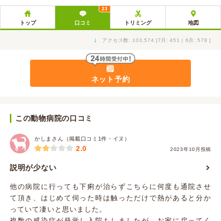
23
トップ
口コミ
トリミング
地図
↓
アクセス数: 103,574 [7月: 451 | 6月: 578 ]
ネット予約
この動物病院の口コミ
かしまさん（掲載口コミ1件・イヌ）
2.0
2023年10月投稿
説明が少ない
他の病院に行っても下痢が治らずこちらに何度も通院させ
て頂き、はじめて伺った時は触っただけで熱があると分か
っていて凄いと思いました。
複数の感染症が発覚し入院もしましたが、お家に戻ってく