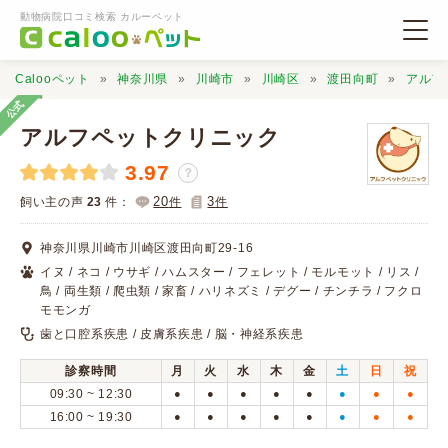
動物病院口コミ検索 カルーペット
Calooペット
神奈川県
川崎市
川崎区
渡田向町
アルフ
公式
アルフペットクリニック
3.97
？
動物病院検索
20
3
飼い主の声
23
件：
件
件
神奈川県川崎市川崎区渡田向町29-16
口コミ検索
イヌ / ネコ / ウサギ / ハムスター / フェレット / モルモット / リス /
鳥 / 両生類 / 爬虫類 / 家畜 / ハリネズミ / デグー / チンチラ / フクロ
モモンガ
Calooペットとは？
歯と口腔系疾患 / 皮膚系疾患 / 脳・神経系疾患
診察時間
月
火
水
木
金
土
日
祝
口コミ投稿
09:30 ~ 12:30
●
●
●
●
●
●
●
●
16:00 ~ 19:30
●
●
●
●
●
●
●
●