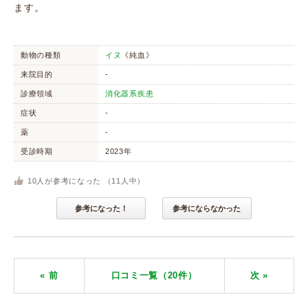
ます。
動物の種類
イヌ
《純血》
来院目的
-
診療領域
消化器系疾患
症状
-
薬
-
受診時期
2023年
10
人が参考になった （
11
人中）
参考になった！
参考にならなかった
« 前
口コミ一覧（20件）
次
»