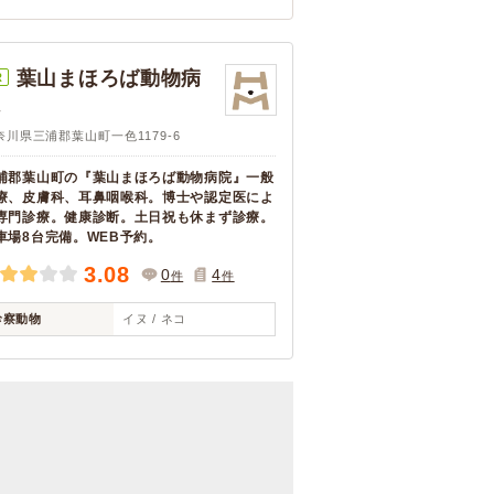
葉山まほろば動物病
R
院
奈川県三浦郡葉山町一色1179-6
浦郡葉山町の『葉山まほろば動物病院』一般
療、皮膚科、耳鼻咽喉科。博士や認定医によ
専門診療。健康診断。土日祝も休まず診療。
車場8台完備。WEB予約。
3.08
0
4
件
件
診察動物
イヌ / ネコ