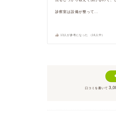
診察室は設備が整って...
13
人が参考になった （
16
人中）
3,0
口コミを書いて