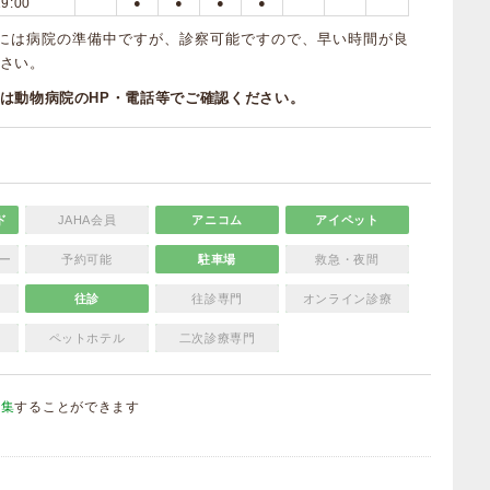
19:00
●
●
●
●
ぎには病院の準備中ですが、診察可能ですので、早い時間が良
さい。
は動物病院のHP・電話等でご確認ください。
ド
JAHA会員
アニコム
アイペット
ー
予約可能
駐車場
救急・夜間
往診
往診専門
オンライン診療
ペットホテル
二次診療専門
編集
することができます