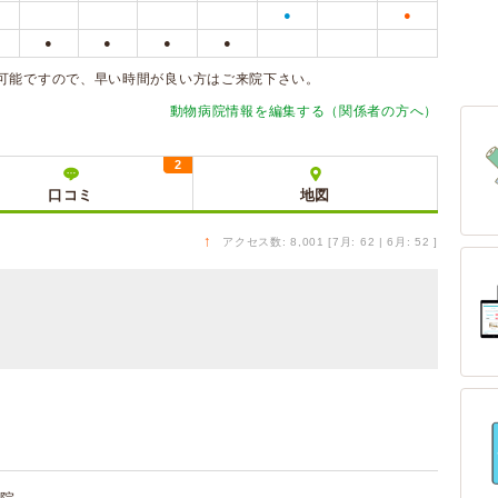
●
●
●
●
●
●
可能ですので、早い時間が良い方はご来院下さい。
動物病院情報を編集する（関係者の方へ）
2
口コミ
地図
↑
アクセス数: 8,001 [7月: 62 | 6月: 52 ]