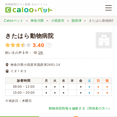
動物病院口コミ検索 カルーペット
Calooペット
神奈川県
小田原市
国府津
きたはら動物病院
きたはら動物病院
3.40
？
動物病院検索
1
飼い主の声
1
件：
件
神奈川県小田原市国府津2491-14
口コミ検索
イヌ / ネコ
診察時間
月
火
水
木
金
土
日
祝
Calooペットとは？
09:00 ~ 12:00
●
●
●
●
●
●
●
15:00 ~ 20:00
●
●
●
●
●
●
●
口コミ投稿
※休診日：木曜日
動物病院情報を編集する（関係者の方へ）