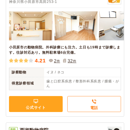
神奈川県小田原市高田253-1
小田原市の動物病院。外科診療にも注力。土日も19時まで診療しま
す。往診対応あり。無料駐車場6台完備。
4.21
2
32
件
件
診察動物
イヌ / ネコ
歯と口腔系疾患 / 整形外科系疾患 / 腫瘍・が
得意診察領域
ん
公式サイト
電話
PR