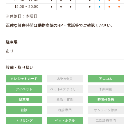
09:00 ~ 12:00
15:00 ~ 20:00
●
●
●
●
●
●
●
※休診日：木曜日
正確な診療時間は動物病院のHP・電話等でご確認ください。
駐車場
あり
設備・取り扱い
クレジットカード
JAHA会員
アニコム
アイペット
ペット&ファミリー
予約可能
駐車場
救急・夜間
時間外診療
往診
往診専門
オンライン診療
トリミング
ペットホテル
二次診療専門