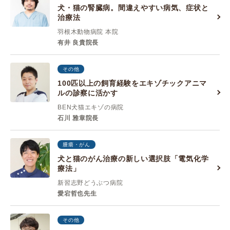
犬・猫の腎臓病。間違えやすい病気、症状と
治療法
羽根木動物病院 本院
有井 良貴院長
その他
100匹以上の飼育経験をエキゾチックアニマ
ルの診察に活かす
BEN犬猫エキゾの病院
石川 雅章院長
腫瘍・がん
犬と猫のがん治療の新しい選択肢「電気化学
療法」
新習志野どうぶつ病院
愛宕哲也先生
その他