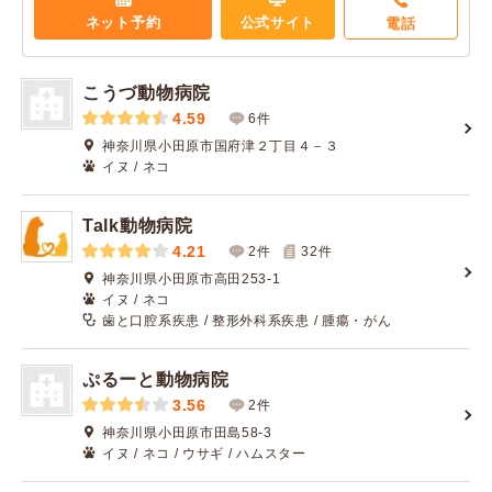
ネット予約
公式サイト
電話
こうづ動物病院
4.59
6件
神奈川県小田原市国府津２丁目４－３
イヌ / ネコ
Talk動物病院
4.21
2件
32
件
神奈川県小田原市高田253-1
イヌ / ネコ
歯と口腔系疾患 / 整形外科系疾患 / 腫瘍・がん
ぷるーと動物病院
3.56
2件
神奈川県小田原市田島58-3
イヌ / ネコ / ウサギ / ハムスター