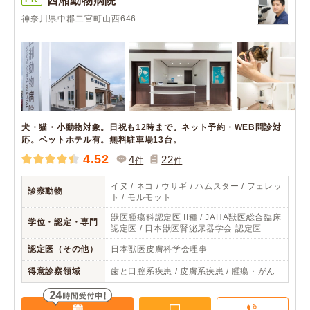
西湘動物病院
神奈川県中郡二宮町山西646
犬・猫・小動物対象。日祝も12時まで。ネット予約・WEB問診対
応。ペットホテル有。無料駐車場13台。
4.52
4
22
件
件
イヌ / ネコ / ウサギ / ハムスター / フェレッ
診察動物
ト / モルモット
獣医腫瘍科認定医 II種 / JAHA獣医総合臨床
学位・認定・専門
認定医 / 日本獣医腎泌尿器学会 認定医
認定医（その他）
日本獣医皮膚科学会理事
得意診察領域
歯と口腔系疾患 / 皮膚系疾患 / 腫瘍・がん