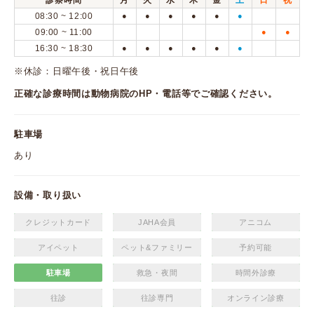
診察時間
月
火
水
木
金
土
日
祝
08:30 ~ 12:00
●
●
●
●
●
●
09:00 ~ 11:00
●
●
16:30 ~ 18:30
●
●
●
●
●
●
※休診：日曜午後・祝日午後
正確な診療時間は動物病院のHP・電話等でご確認ください。
駐車場
あり
設備・取り扱い
クレジットカード
JAHA会員
アニコム
アイペット
ペット&ファミリー
予約可能
駐車場
救急・夜間
時間外診療
往診
往診専門
オンライン診療