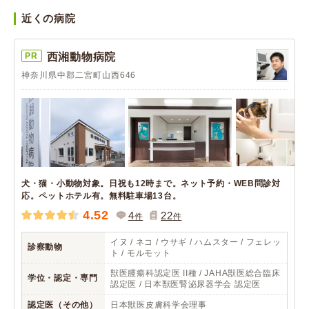
近くの病院
PR
西湘動物病院
神奈川県中郡二宮町山西646
犬・猫・小動物対象。日祝も12時まで。ネット予約・WEB問診対
応。ペットホテル有。無料駐車場13台。
4.52
4
22
件
件
イヌ / ネコ / ウサギ / ハムスター / フェレッ
診察動物
ト / モルモット
獣医腫瘍科認定医 II種 / JAHA獣医総合臨床
学位・認定・専門
認定医 / 日本獣医腎泌尿器学会 認定医
認定医（その他）
日本獣医皮膚科学会理事