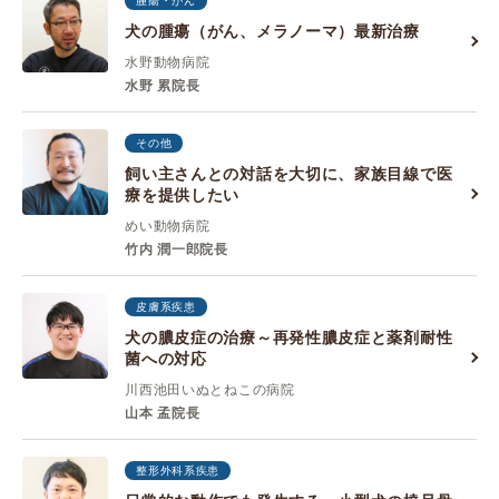
腫瘍・がん
犬の腫瘍（がん、メラノーマ）最新治療
水野動物病院
水野 累院長
その他
飼い主さんとの対話を大切に、家族目線で医
療を提供したい
めい動物病院
竹内 潤一郎院長
皮膚系疾患
犬の膿皮症の治療～再発性膿皮症と薬剤耐性
菌への対応
川西池田いぬとねこの病院
山本 孟院長
整形外科系疾患