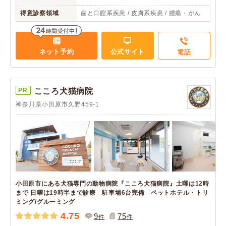
得意診察領域
歯と口腔系疾患 / 皮膚系疾患 / 腫瘍・がん
ネット予約
公式サイト
電話
PR
こころ犬猫病院
神奈川県小田原市久野459-1
小田原市にある犬猫専門の動物病院『こころ犬猫病院』土曜は12時
まで 日曜は19時半まで診療 駐車場6台完備 ペットホテル・トリ
ミング/グルーミング
4.75
9
75
件
件