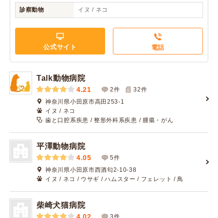
診察動物
イヌ / ネコ
公式サイト
電話
Talk動物病院
4.21
2件
32
件
神奈川県小田原市高田253-1
イヌ / ネコ
歯と口腔系疾患 / 整形外科系疾患 / 腫瘍・がん
平澤動物病院
4.05
5件
神奈川県小田原市西酒匂2-10-38
イヌ / ネコ / ウサギ / ハムスター / フェレット / 鳥
柴崎犬猫病院
4.02
3件