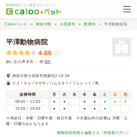
動物病院口コミ検索 カルーペット
Calooペット
神奈川県
小田原市
西酒匂
平澤動物病院
平澤動物病院
4.05
？
動物病院検索
5
飼い主の声
5
件：
件
神奈川県小田原市西酒匂2-10-38
口コミ検索
イヌ / ネコ / ウサギ / ハムスター / フェレット / 鳥
診察時間
月
火
水
木
金
土
日
祝
Calooペットとは？
09:00 ~ 12:00
●
●
●
●
●
●
●
15:00 ~ 19:00
●
●
●
●
●
口コミ投稿
※休診日：水曜・日曜午後・祝日午後 ※犬猫以外の診療は 月曜・土
曜・日曜のみとなります
動物病院情報を編集する（関係者の方へ）