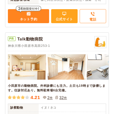
ネット予約
公式サイト
電話
PR
Talk動物病院
神奈川県小田原市高田253-1
小田原市の動物病院。外科診療にも注力。土日も19時まで診療しま
す。往診対応あり。無料駐車場6台完備。
4.21
2
32
件
件
診察動物
イヌ / ネコ