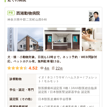
PR
西湘動物病院
神奈川県中郡二宮町山西646
犬・猫・小動物対象。日祝も12時まで。ネット予約・WEB問診対
応。ペットホテル有。無料駐車場13台。
4.52
4
22
件
件
イヌ / ネコ / ウサギ / ハムスター / フェレッ
診察動物
ト / モルモット
獣医腫瘍科認定医 II種 / JAHA獣医総合臨床
学位・認定・専門
認定医 / 日本獣医腎泌尿器学会 認定医
認定医（その他）
日本獣医皮膚科学会理事
得意診察領域
歯と口腔系疾患 / 皮膚系疾患 / 腫瘍・がん