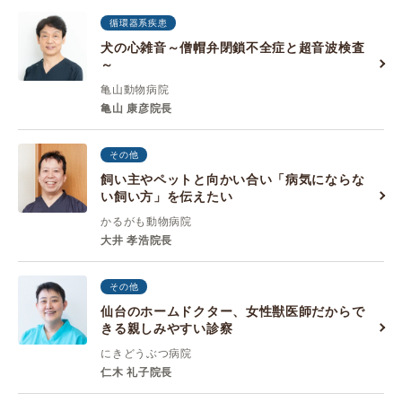
循環器系疾患
犬の心雑音～僧帽弁閉鎖不全症と超音波検査
～
亀山動物病院
亀山 康彦院長
その他
飼い主やペットと向かい合い「病気にならな
い飼い方」を伝えたい
かるがも動物病院
大井 孝浩院長
その他
仙台のホームドクター、女性獣医師だからで
きる親しみやすい診察
にきどうぶつ病院
仁木 礼子院長