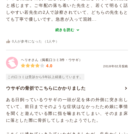
と感じます。ご年配の落ち着いた先生と、若くて明るく話
しやすい若先生の2人で診察されていて、どちらの先生もと
ても丁寧で優しいです。急患が入って混雑...
続きを読む
0
人が参考になった （
1
人中）
ヘリオさん（掲載口コミ3件・ウサギ）
4.0
2018年02月投稿
この口コミは受診から5年以上経過しています。
ウサギの骨折でこちらにかかりました
ある日飼っているウサギの一頭が足を体の外側に突き出し
ていて、前日までそのような症状はなかったため娘に事情
を聞くと遊んでいる際に指を噛まれてしまい、そのまま床
に落とした際に骨折してしまったようでした。