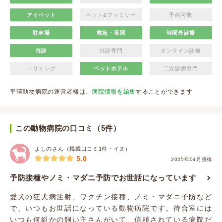
アイペット
ペット&ファミリー
予約可能
駐車場
救急・夜間
時間外診療
往診
往診専門
オンライン診療
トリミング
ペットホテル
二次診療専門
平澤動物病院の運営者様は、
病院情報を編集
することができます
この動物病院の口コミ（5件）
よしのさん（掲載口コミ1件・イヌ）
5.0
2025年04月投稿
予防接種やノミ・マダニ予防でお世話になっています
愛犬の狂犬病注射、ワクチン接種、ノミ・マダニ予防など
で、いつもお世話になっている動物病院です。待合室には
いつも何組かの飼い主さんがいて、信頼されている病院だ