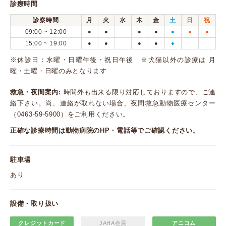
診療時間
診察時間
月
火
水
木
金
土
日
祝
09:00 ~ 12:00
●
●
●
●
●
●
●
15:00 ~ 19:00
●
●
●
●
●
※休診日：水曜・日曜午後・祝日午後 ※犬猫以外の診療は 月
曜・土曜・日曜のみとなります
救急・夜間案内:
時間外も出来る限り対応しておりますので、ご連
絡下さい。尚、連絡が取れない場合、夜間救急動物医療センター
（0463-59-5900）をご利用ください。
正確な診療時間は動物病院のHP・電話等でご確認ください。
駐車場
あり
設備・取り扱い
クレジットカード
JAHA会員
アニコム