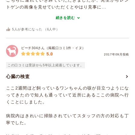
こちらに連れていきみていただきましたが、先生からレン
トゲンの画像を見せていただくとやはり見事に...
続きを読む
5
人が参考になった （
6
人中）
ピーチ304さん（掲載口コミ1件・イヌ）
5.0
2017年09月投稿
この口コミは受診から5年以上経過しています。
心臓の検査
ここ2週間ほど飼っているワンちゃんの咳が目立つようにな
ってきたので知人も通っていて近所にあるここの病院へ行
くことにしました。
病院内はきれいに掃除されていてスタッフの方の対応も丁
寧でした。