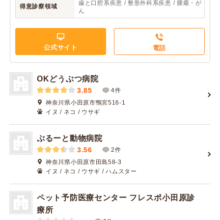
歯と口腔系疾患 / 整形外科系疾患 / 腫瘍・が
得意診察領域
ん
公式サイト
電話
OKどうぶつ病院
3.85
4件
神奈川県小田原市鴨宮516-1
イヌ / ネコ / ウサギ
ぷるーと動物病院
3.56
2件
神奈川県小田原市田島58-3
イヌ / ネコ / ウサギ / ハムスター
ペット予防医療センター フレスポ小田原診
療所