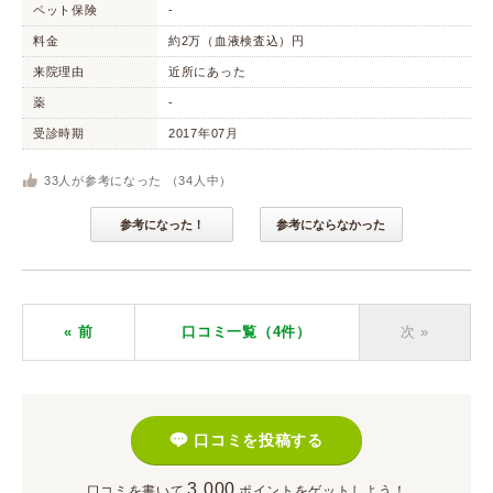
ペット保険
-
料金
約2万（血液検査込）円
来院理由
近所にあった
薬
-
受診時期
2017年07月
33
人が参考になった （
34
人中）
参考になった！
参考にならなかった
« 前
口コミ一覧（4件）
次
»
口コミを投稿する
3,000
口コミを書いて
ポイント
をゲットしよう！