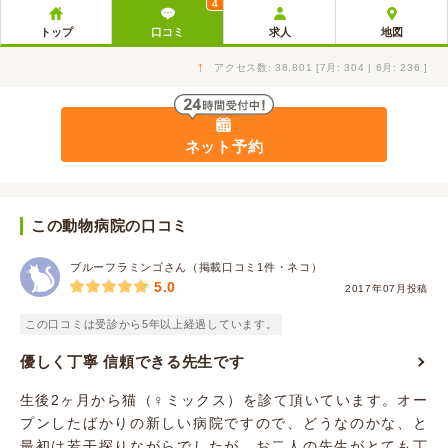
4
トップ
口コミ
求人
地図
↑
アクセス数: 38,801 [7月: 304 | 6月: 236 ]
ネット予約
この動物病院の口コミ
ブルーフラミンゴさん（掲載口コミ1件・ネコ）
5.0
2017年07月投稿
この口コミは受診から5年以上経過しています。
優しく丁寧 信頼できる先生です
生後2ヶ月から猫（♀ミックス）を診て頂いています。オー
プンしたばかりの新しい病院ですので、どうなのかな、と
最初は若干探りながらでしたが、お二人の先生がとても丁