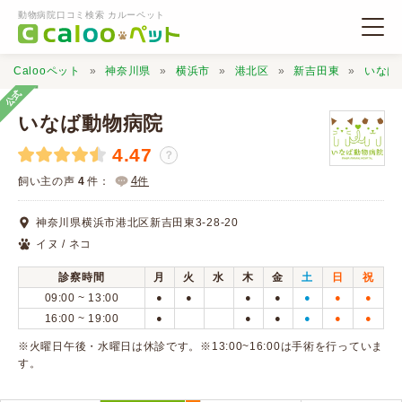
動物病院口コミ検索 カルーペット
Calooペット
神奈川県
横浜市
港北区
新吉田東
いなば
公式
いなば動物病院
4.47
？
動物病院検索
4
飼い主の声
4
件：
件
神奈川県横浜市港北区新吉田東3-28-20
口コミ検索
イヌ / ネコ
診察時間
月
火
水
木
金
土
日
祝
Calooペットとは？
09:00 ~ 13:00
●
●
●
●
●
●
●
16:00 ~ 19:00
●
●
●
●
●
●
口コミ投稿
※火曜日午後・水曜日は休診です。※13:00~16:00は手術を行っていま
す。