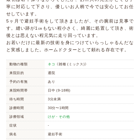
寧に対応して下さり、優しいお人柄で今では安心してお任
せしています。
5ヶ月で避妊手術をして頂きましたが、その腕前は見事で
す。縫い跡が1㎝もない程小さく、綺麗に処置して頂き、術
後とは思えない程元気に走り回っています。
お若いだけに最新の技術を身につけていらっしゃるんだな
と実感しました。ホームドクターとして頼れる存在です。
動物の種類
ネコ
《雑種 (ミックス)》
来院目的
通院
予約の有無
あり
来院時間帯
日中 (9-18時)
待ち時間
3分未満
診療時間
30分〜1時間
診療領域
けが・その他
症状
-
病名
避妊手術