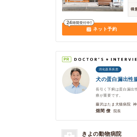
得
ネット予約
PR
消化器系疾患
犬の蛋白漏出性
長引く下痢は蛋白漏出
療が重要です。
藤沢はたま犬猫病院 神
畑間 僚
院長
きよの動物病院