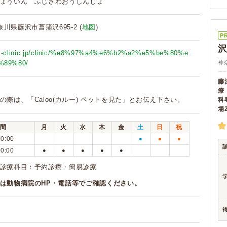
ょういん ふじさわおうしんじょ
神奈川県藤沢市菖蒲沢695-2 (
地図
)
P
kai-clinic.jp/clinic/%e8%97%a4%e6%b2%a2%e5%be%80%e
%89%80/
神
藤
療
の際は、「Caloo(カルー) ペットを見た」とお伝え下さい。
科
場
間
月
火
水
木
金
土
日
祝
20:00
●
●
●
20:00
●
●
●
●
●
診療科目：予約診療・簡易診療
は動物病院のHP・電話等でご確認ください。