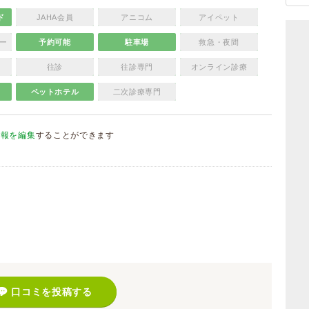
ド
JAHA会員
アニコム
アイペット
ー
予約可能
駐車場
救急・夜間
往診
往診専門
オンライン診療
ペットホテル
二次診療専門
情報を編集
することができます
）
口コミを投稿する