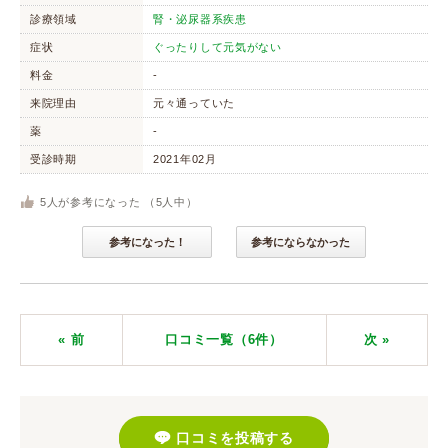
診療領域
腎・泌尿器系疾患
症状
ぐったりして元気がない
料金
-
来院理由
元々通っていた
薬
-
受診時期
2021年02月
5
人が参考になった （
5
人中）
参考になった！
参考にならなかった
« 前
口コミ一覧（6件）
次
»
口コミを投稿する