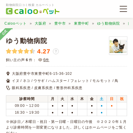
動物病院口コミ検索 カルーペット
Calooペット
大阪府
豊中市
東豊中町
ゆう動物病院
口
公式
ゆう動物病院
4.27
？
動物病院検索
6
飼い主の声
6
件：
件
大阪府豊中市東豊中町6-15-36-102
口コミ検索
イヌ / ネコ / ウサギ / ハムスター / フェレット / モルモット / 鳥
眼科系疾患 / 皮膚系疾患 / 整形外科系疾患
Calooペットとは？
診察時間
月
火
水
木
金
土
日
祝
09:00 ~ 12:00
●
●
●
●
●
●
口コミ投稿
16:30 ~ 19:30
●
●
●
●
●
※休診日／木曜日・祝日・第一日曜・日曜日の午後 ※２０２０年１月
より診療時間を一部変更になりました。詳しくはホームページをご覧く