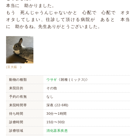
本当に 助かりました。
もう 死んじゃうんじゃないかと 心配で 心配で オタ
オタしてしまい、往診して頂ける病院が あると 本当
に 助かるね。先生ありがとうございました。
(豆大福 )
動物の種類
ウサギ
《雑種 (ミックス)》
来院目的
その他
予約の有無
なし
来院時間帯
深夜 (22-6時)
待ち時間
30分〜1時間
診療時間
15分〜30分
診療領域
消化器系疾患