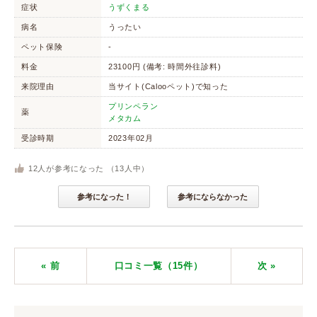
症状
うずくまる
病名
うったい
ペット保険
-
料金
23100円 (備考: 時間外往診料)
来院理由
当サイト(Calooペット)で知った
プリンペラン
薬
メタカム
受診時期
2023年02月
12
人が参考になった （
13
人中）
参考になった！
参考にならなかった
« 前
口コミ一覧（15件）
次
»