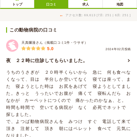
トップ
口コミ
求人
地図
←
アクセス数: 69,613 [7月: 251 | 6月: 251 ]
この動物病院の口コミ
天真爛漫さん（掲載口コミ1件・ウサギ）
5.0
2024年02月投稿
夜 ２２時に往診してもらいました。
うちのうさぎが ２０時半くらいから 急に 何も食べな
くなって、目は 半分しか空いてなく 寝ては座って、ま
た 寝ようとした時は お尻をあげて 寝ようとしてまし
た。きっと うったいでお腹が 痛くて 寝転んだら お
なかが カーペットにつくので 痛かったのかなぁ、と。
時間も時間で 空いてる病院が なく 必死でネットで
探しました。
で、よつば動物病院さんを みつけ すぐ 電話して来て
頂き 注射して 頂き 朝にはペレット 食べて 元気に
なりました。