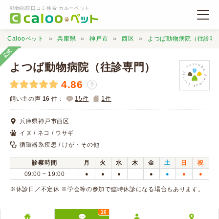
動物病院口コミ検索 カルーペット
Calooペット
兵庫県
神戸市
西区
よつば動物病院（往診専
公式
よつば動物病院（往診専門）
4.86
？
動物病院検索
15
1
飼い主の声
16
件：
件
件
兵庫県神戸市西区
口コミ検索
イヌ / ネコ / ウサギ
循環器系疾患 / けが・その他
Calooペットとは？
診察時間
月
火
水
木
金
土
日
祝
09:00 ~ 19:00
●
●
●
●
●
●
●
口コミ投稿
※休診日／不定休 ※学会等の参加で臨時休診になる場合もあります。
16