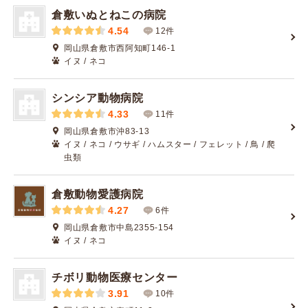
倉敷いぬとねこの病院
4.54
12件
岡山県倉敷市西阿知町146-1
イヌ / ネコ
シンシア動物病院
4.33
11件
岡山県倉敷市沖83-13
イヌ / ネコ / ウサギ / ハムスター / フェレット / 鳥 / 爬
虫類
倉敷動物愛護病院
4.27
6件
岡山県倉敷市中島2355-154
イヌ / ネコ
チボリ動物医療センター
3.91
10件