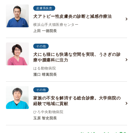
皮膚系疾患
犬アトピー性皮膚炎の診断と減感作療法
横浜山手犬猫医療センター
上田 一徳院長
その他
犬にも猫にも快適な空間を実現、うさぎの診
療や腫瘍科に注力
はる動物病院
瀧口 晴嵩院長
その他
家族の不安を解消する総合診療。大学病院の
経験で地域に貢献
ひろ中央動物病院
玉原 智史院長