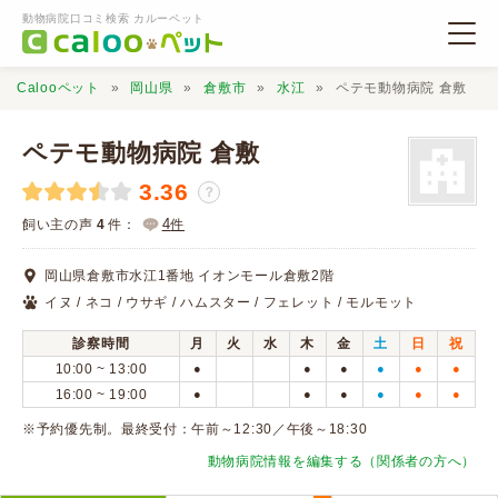
動物病院口コミ検索 カルーペット
Calooペット
岡山県
倉敷市
水江
ペテモ動物病院 倉敷
ペテモ動物病院 倉敷
3.36
？
動物病院検索
4
飼い主の声
4
件：
件
岡山県倉敷市水江1番地 イオンモール倉敷2階
口コミ検索
イヌ / ネコ / ウサギ / ハムスター / フェレット / モルモット
診察時間
月
火
水
木
金
土
日
祝
Calooペットとは？
10:00 ~ 13:00
●
●
●
●
●
●
16:00 ~ 19:00
●
●
●
●
●
●
口コミ投稿
※予約優先制。最終受付：午前～12:30／午後～18:30
動物病院情報を編集する（関係者の方へ）