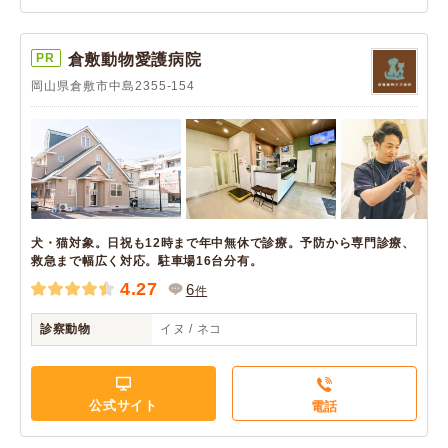
PR
倉敷動物愛護病院
岡山県倉敷市中島2355-154
犬・猫対象。日祝も12時まで年中無休で診療。予防から専門診療、
救急まで幅広く対応。駐車場16台分有。
4.27
6
件
診察動物
イヌ / ネコ
公式サイト
電話