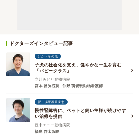
ドクターズインタビュー記事
けが・その他
子犬の社会化を支え、健やかな一生を育む
「パピークラス」
立川みどり動物病院
宮本 昌弥院長
仲野 萌愛玩動物看護師
腎・泌尿器系疾患
慢性腎障害に、ペットと飼い主様が続けやす
い治療を提供
豊中エニー動物病院
福島 啓太院長