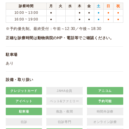
診察時間
月
火
水
木
金
土
日
祝
10:00 ~ 13:00
●
●
●
●
●
●
16:00 ~ 19:00
●
●
●
●
●
●
※予約優先制。最終受付：午前～12:30／午後～18:30
正確な診療時間は動物病院のHP・電話等でご確認ください。
駐車場
あり
設備・取り扱い
クレジットカード
JAHA会員
アニコム
アイペット
ペット&ファミリー
予約可能
駐車場
救急・夜間
時間外診療
往診
往診専門
オンライン診療