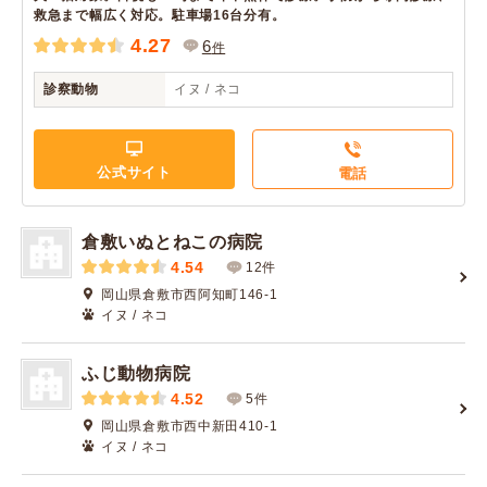
救急まで幅広く対応。駐車場16台分有。
4.27
6
件
診察動物
イヌ / ネコ
公式サイト
電話
倉敷いぬとねこの病院
4.54
12件
岡山県倉敷市西阿知町146-1
イヌ / ネコ
ふじ動物病院
4.52
5件
岡山県倉敷市西中新田410-1
イヌ / ネコ