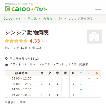
動物病院口コミ検索 カルーペット
Calooペット
岡山県
倉敷市
沖
シンシア動物病院
シンシア動物病院
4.33
？
動物病院検索
11
飼い主の声
11
件：
件
岡山県倉敷市沖83-13
口コミ検索
イヌ / ネコ / ウサギ / ハムスター / フェレット / 鳥 / 爬虫類
診察時間
月
火
水
木
金
土
日
祝
Calooペットとは？
09:00 ~ 12:00
●
●
09:00 ~ 12:30
●
●
●
●
●
14:30 ~ 17:00
●
口コミ投稿
16:30 ~ 19:00
●
●
●
●
※休診日：木曜