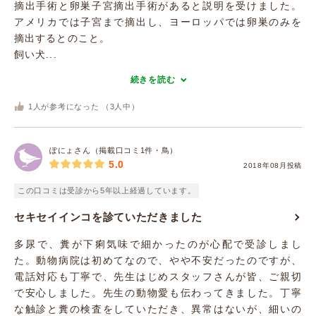
摘出手術と卵巣子宮摘出手術があると説明を受けました。
アメリカでは子宮まで摘出し、ヨーロッパでは卵巣のみを
摘出するとのこと。
飼い犬...
続きを読む
1
人が参考になった （
3
人中）
ぽにょさん（掲載口コミ1件・鳥）
5.0
2018年08月投稿
この口コミは受診から5年以上経過しています。
セキセイインコを診ていただきました
多尿で、糞が下痢気味で細かったのが心配で受診しまし
た。動物病院は初めてなので、やや不安だったのですが、
電話対応も丁寧で、先生はじめスタッフさんが皆、ご親切
で安心しました。先生の動物愛も伝わってきました。丁寧
な触診と糞の検査をしていただき、異常はないが、細いの