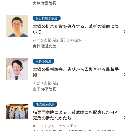
大井 孝浩院長
歯と口腔系疾患
犬猫の折れた歯を保存する、破折の治療につ
いて
パーク動物病院 愛知動物歯科
奥村 聡基先生
眼科系疾患
犬猫の眼科診療。失明から回復させる最新手
術
エビス動物病院
山下 洋平院長
感染症系疾患
猫専門病院による、後遺症にも配慮したFIP
完治の新たなかたち
キャットクリニック世田谷