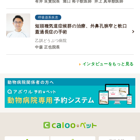
有井 良貴院長
堀口 裕子獣医師
井上 真幸獣医師
呼吸器系疾患
短頭種気道症候群の治療、外鼻孔狭窄と軟口
蓋過長症の手術
乙訓どうぶつ病院
中森 正也院長
インタビューをもっと見る