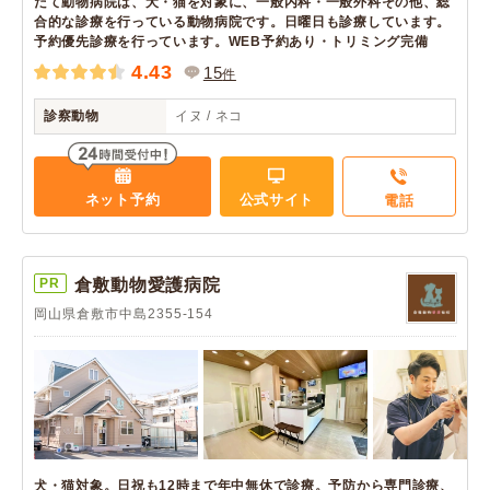
だて動物病院は、犬・猫を対象に、一般内科・一般外科その他、総
合的な診療を行っている動物病院です。日曜日も診療しています。
予約優先診療を行っています。WEB予約あり・トリミング完備
4.43
15
件
診察動物
イヌ / ネコ
ネット予約
公式サイト
電話
PR
倉敷動物愛護病院
岡山県倉敷市中島2355-154
犬・猫対象。日祝も12時まで年中無休で診療。予防から専門診療、