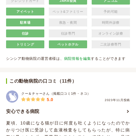
クレジットカード
JAHA会員
アニコム
アイペット
ペット&ファミリー
予約可能
駐車場
救急・夜間
時間外診療
往診
往診専門
オンライン診療
トリミング
ペットホテル
二次診療専門
シンシア動物病院の運営者様は、
病院情報を編集
することができます
この動物病院の口コミ（11件）
クー＆チャーさん（掲載口コミ1件・ネコ）
5.0
2023年11月投稿
安心できる病院
夏頃、10歳になる猫が日に何度も吐くようになったのでか
かりつけ医に受診して血液検査をしてもらったが、特に病