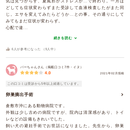
気は見つからず、夏風邪かストレスか…で終わり。一月ほ
どしても症状変わらずまた受診して血液検査したがまた同
じ。エサを変えてみたらどうか…との事。その通りにして
みてもまだ症状が変わらず。
心配で違...
続きを読む
6
人が参考になった （
9
人中）
パーちゃんさん（掲載口コミ7件・イヌ）
4.0
2021年02月投稿
この口コミは受診から5年以上経過しています。
卵巣摘出手術
倉敷市沖にある動物病院です。
外観は少し古めの病院ですが、院内は清潔感があり、トイ
レなどの設備もきれいでした。
飼い犬の避妊手術でお世話になりました。先生から、卵巣