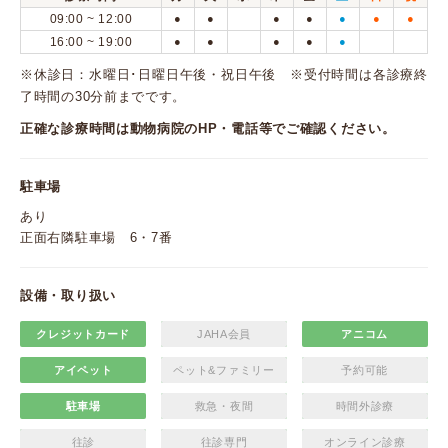
09:00 ~ 12:00
●
●
●
●
●
●
●
16:00 ~ 19:00
●
●
●
●
●
※休診日：水曜日･日曜日午後・祝日午後 ※受付時間は各診療終
了時間の30分前までです。
正確な診療時間は動物病院のHP・電話等でご確認ください。
駐車場
あり
正面右隣駐車場 6・7番
設備・取り扱い
クレジットカード
JAHA会員
アニコム
アイペット
ペット&ファミリー
予約可能
駐車場
救急・夜間
時間外診療
往診
往診専門
オンライン診療