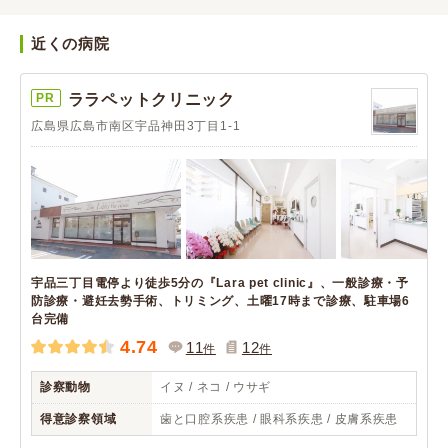
近くの病院
PR
ララペットクリニック
広島県広島市南区宇品神田3丁目1-1
宇品三丁目電停より徒歩5分の『Lara pet clinic』、一般診療・予
防診療・避妊去勢手術、トリミング、土曜17時まで診療、駐車場6
台完備
4.74
11
12
件
件
診察動物
イヌ / ネコ / ウサギ
得意診察領域
歯と口腔系疾患 / 眼科系疾患 / 皮膚系疾患