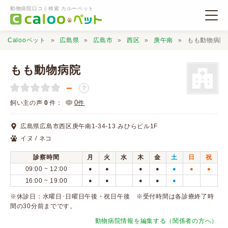
動物病院口コミ検索 カルーペット
Calooペット
広島県
広島市
西区
庚午南
もも動物病院
もも動物病院
－
？
動物病院検索
0
飼い主の声
0
件：
件
広島県広島市西区庚午南1-34-13 みひらビル1F
口コミ検索
イヌ / ネコ
診察時間
月
火
水
木
金
土
日
祝
Calooペットとは？
09:00 ~ 12:00
●
●
●
●
●
●
●
16:00 ~ 19:00
●
●
●
●
●
口コミ投稿
※休診日：水曜日･日曜日午後・祝日午後 ※受付時間は各診療終了時
間の30分前までです。
動物病院情報を編集する（関係者の方へ）