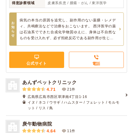
得意診察領域
皮膚系疾患 / 腫瘍・がん / 東洋医学
病気の本当の原因を追究し、副作用のない薬膳・レメデ
お
ィ、共鳴療法などで治療をおこないます。 西洋医学の薬
知
ら
は石油系でできた合成化学物質ゆえに、身体は不自然な
せ
ものを受け入れず、必ず拒絶反応である副作用が生じ...
公式サイト
電話
あんずペットクリニック
4.71
21件
広島県広島市西区草津南4丁目1-16
イヌ / ネコ / ウサギ / ハムスター / フェレット / モルモ
ット / リス / 鳥
庚午動物病院
4.64
11件