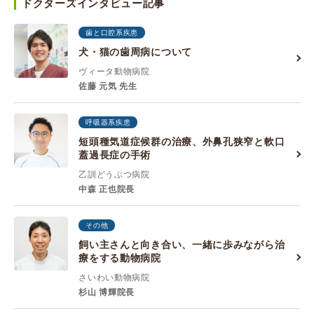
ドクターズインタビュー記事
歯と口腔系疾患
犬・猫の歯周病について
ヴィータ動物病院
佐藤 元気 先生
呼吸器系疾患
短頭種気道症候群の治療、外鼻孔狭窄と軟口
蓋過長症の手術
乙訓どうぶつ病院
中森 正也院長
その他
飼い主さんと向き合い、一緒に歩みながら治
療をする動物病院
さいわい動物病院
杉山 博輝院長