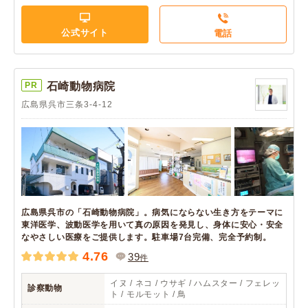
公式サイト
電話
PR
石崎動物病院
広島県呉市三条3-4-12
広島県呉市の「石崎動物病院」。病気にならない生き方をテーマに
東洋医学、波動医学を用いて真の原因を発見し、身体に安心・安全
なやさしい医療をご提供します。駐車場7台完備、完全予約制。
4.76
39
件
イヌ / ネコ / ウサギ / ハムスター / フェレッ
診察動物
ト / モルモット / 鳥