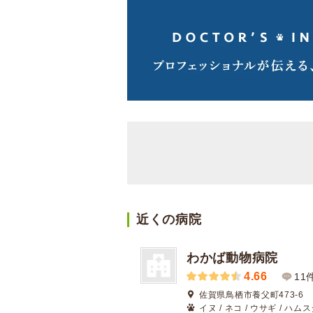
近くの病院
わかば動物病院
4.66
11
佐賀県鳥栖市養父町473-6
イヌ / ネコ / ウサギ / ハム