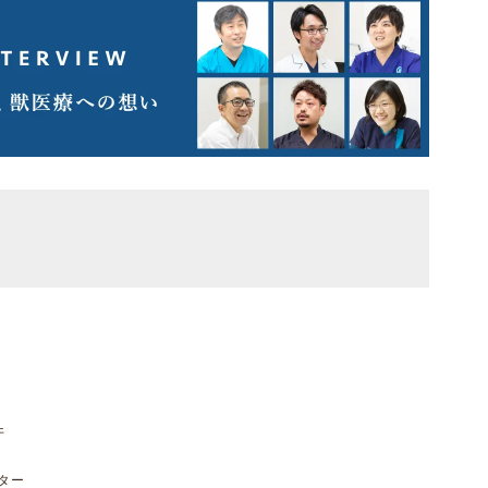
件
スター