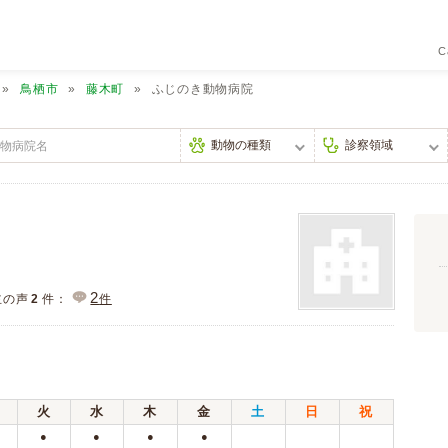
C
鳥栖市
藤木町
ふじのき動物病院
2
主の声
2
件：
件
火
水
木
金
土
日
祝
●
●
●
●