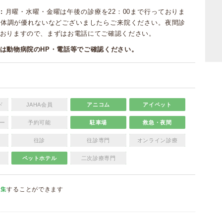
:
月曜・水曜・金曜は午後の診療を22：00まで行っておりま
か体調が優れないなどございましたらご来院ください。夜間診
おりますので、まずはお電話にてご確認ください。
は動物病院のHP・電話等でご確認ください。
ド
JAHA会員
アニコム
アイペット
ー
予約可能
駐車場
救急・夜間
往診
往診専門
オンライン診療
ペットホテル
二次診療専門
編集
することができます