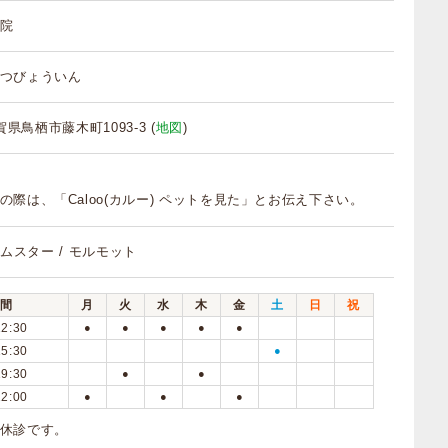
院
つびょういん
佐賀県鳥栖市藤木町1093-3 (
地図
)
の際は、「Caloo(カルー) ペットを見た」とお伝え下さい。
 ハムスター / モルモット
間
月
火
水
木
金
土
日
祝
12:30
●
●
●
●
●
15:30
●
19:30
●
●
22:00
●
●
●
休診です。