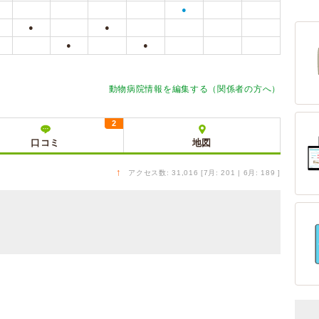
●
●
●
●
●
動物病院情報を編集する（関係者の方へ）
2
口コミ
地図
↑
アクセス数: 31,016 [7月: 201 | 6月: 189 ]