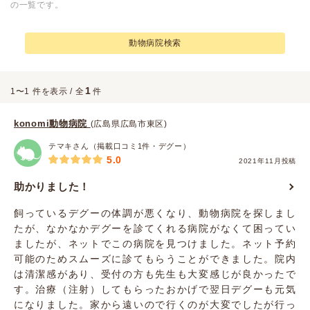
の一覧です。
動物病院検索
1
1〜1 件を表示 / 全
件
konomi動物病院
(広島県広島市東区)
テマキさん（掲載口コミ1件・デグー）
5.0
2021年11月投稿
助かりました！
飼っているデグーの体調が悪くなり、動物病院を探しまし
たが、なかなかデグーを診てくれる病院がなくて困ってい
ましたが、ネットでこの病院を見つけました。ネット予約
可能のためスムーズに診てもらうことができました。院内
は清潔感があり、受付の方も先生も大変感じが良かったで
す。治療（注射）してもらったおかげで翌日デグーも元気
になりました。家から遠いので行くのが大変でしたが行っ