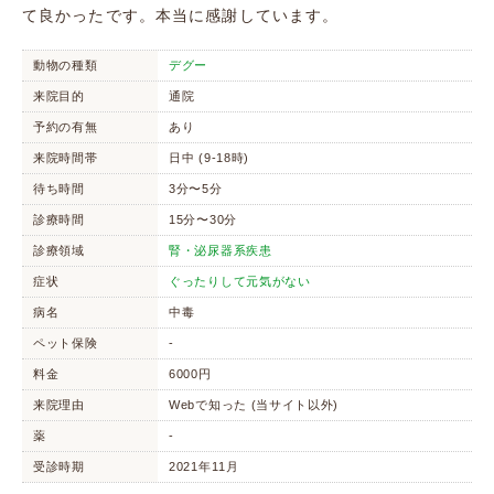
て良かったです。本当に感謝しています。
動物の種類
デグー
来院目的
通院
予約の有無
あり
来院時間帯
日中 (9-18時)
待ち時間
3分〜5分
診療時間
15分〜30分
診療領域
腎・泌尿器系疾患
症状
ぐったりして元気がない
病名
中毒
ペット保険
-
料金
6000円
来院理由
Webで知った (当サイト以外)
薬
-
受診時期
2021年11月