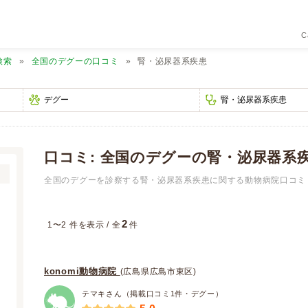
C
検索
全国のデグーの口コミ
腎・泌尿器系疾患
口コミ: 全国のデグーの腎・泌尿器系
全国のデグーを診察する腎・泌尿器系疾患に関する動物病院口コミ 
2
1〜2 件を表示 / 全
件
konomi動物病院
(広島県広島市東区)
テマキさん（掲載口コミ1件・デグー）