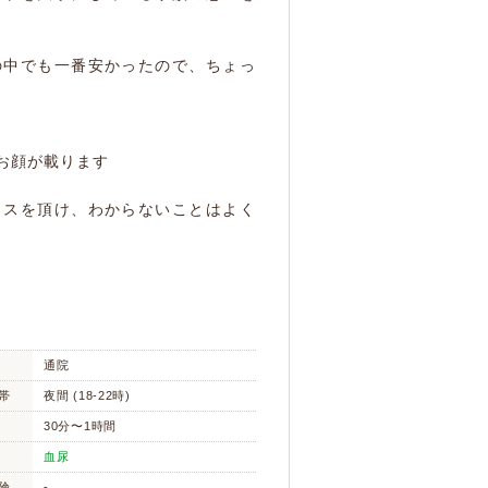
の中でも一番安かったので、ちょっ
お顔が載ります
イスを頂け、わからないことはよく
通院
帯
夜間 (18-22時)
30分〜1時間
血尿
険
-