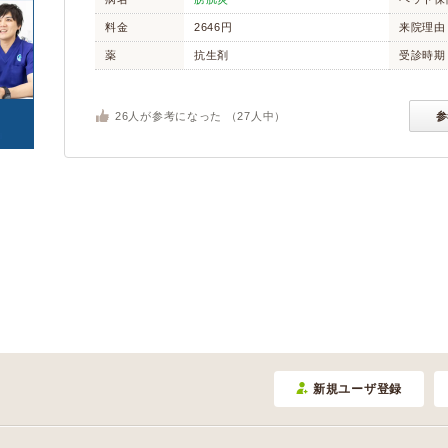
カエル
サンショウウオ/イモ
(0)
(0)
(0)
料金
2646円
来院理由
リ
(1)
けが・その他
(0)
(21)
薬
抗生剤
受診時期
爬虫類
(1)
トカゲ/ヤモリ/カメレ
カメ
(6)
オン
(1)
26
人が参考になった （
27
人中）
参
ヘビ
(0)
(0)
(0)
豚
牛
(0)
(0)
ヤギ
羊
(0)
(0)
その他
(3)
新規ユーザ登録