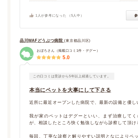
1
人が参考になった （
5
人中）
参
品川WAFどうぶつ病院
(東京都品川区)
おぼろさん（掲載口コミ1件・デグー）
5.0
この口コミは受診から5年以上経過しています。
本当にペットを大事にして下さる
近所に最近オープンした病院で、最新の設備と優し
我が家のペットはデグーといい、まず治療してく
が、相談したところ快く勉強しながら診察して頂け
毎回、丁寧な診察と解りやすい説明となによりペ