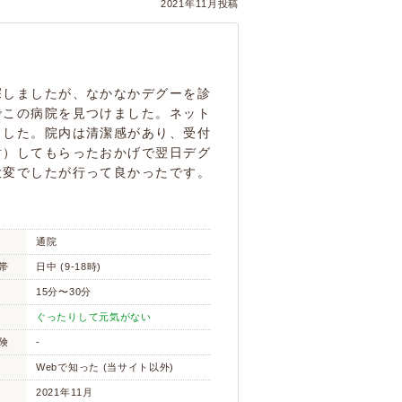
2021年11月投稿
探しましたが、なかなかデグーを診
でこの病院を見つけました。ネット
ました。院内は清潔感があり、受付
射）してもらったおかげで翌日デグ
大変でしたが行って良かったです。
通院
帯
日中 (9-18時)
15分〜30分
ぐったりして元気がない
険
-
Webで知った (当サイト以外)
2021年11月