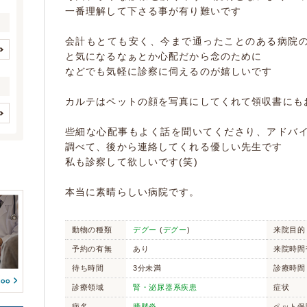
一番理解して下さる事が有り難いです
会計もとても安く、今まで通ったことのある病院
と気になるなぁとか心配だから念のために
イヌ
ネコ
(752)
(1850)
などでも気軽に診察に伺えるのが嬉しいです
ウサギ
ハムスター
(52)
(23)
カルテはペットの顔を写真にしてくれて領収書にも
モルモット
フェレット
(12)
(32)
チンチラ
(0)
(2)
歯と口腔系疾患
眼科系疾患
些細な心配事もよく話を聞いてくださり、アドバ
(12)
(7)
フクロモモンガ
ハリネズミ
(3)
(2)
調べて、後から連絡してくれる優しい先生です
皮膚系疾患
脳・神経系疾患
(8)
(1)
私も診察して欲しいです(笑)
デグー
(2)
(0)
循環器系疾患
(1)
(0)
(0)
(0)
消化器系疾患
(4)
本当に素晴らしい病院です。
プレーリードッグ
(0)
(1)
(0)
腎・泌尿器系疾患
内分泌代謝系疾患
鳥
(2)
(1)
(6)
動物の種類
デグー
(
デグー
)
来院目的
血液・免疫系疾患
フィンチ
インコ/オウム
(1)
(0)
(1)
(9)
予約の有無
あり
来院時間
整形外科系疾患
アヒル
鶏
(1)
(0)
(0)
(0)
待ち時間
3分未満
診療時間
生殖器系疾患
感染症系疾患
ガチョウ
カモ
(1)
(2)
(0)
(0)
診療領域
腎・泌尿器系疾患
症状
腫瘍・がん
(0)
(3)
(0)
病名
膀胱炎
ペット保