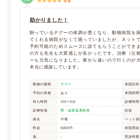
5.0
助かりました！
飼っているデグーの体調が悪くなり、動物病院を
てくれる病院がなくて困っていましたが、ネット
予約可能のためスムーズに診てもらうことができ
の方も先生も大変感じが良かったです。治療（注
ーも元気になりました。家から遠いので行くのが
本当に感謝しています。
動物の種類
デグー
来院目的
予約の有無
あり
来院時間
待ち時間
3分〜5分
診療時間
診療領域
腎・泌尿器系疾患
症状
病名
中毒
ペット保
料金
6000円
来院理由
薬
-
受診時期