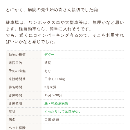
とにかく、病院の先生始め皆さん親切でした🤗
駐車場は、ワンボックス車や大型車等は、無理かなと思い
ます。軽自動車なら、簡単に入れそうです。
でも、近くにコインパーキング有るので、そこを利用すれ
ばいいかなと感じでした。
動物の種類
デグー
来院目的
通院
予約の有無
あり
来院時間帯
日中 (9-18時)
待ち時間
3分未満
診療時間
15分〜30分
診療領域
脳・神経系疾患
症状
ぐったりして元気がない
病名
目眩 斜頸
ペット保険
-