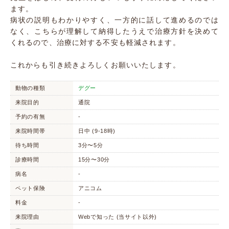
ます。
病状の説明もわかりやすく、一方的に話して進めるのでは
なく、こちらが理解して納得したうえで治療方針を決めて
くれるので、治療に対する不安も軽減されます。
これからも引き続きよろしくお願いいたします。
動物の種類
デグー
来院目的
通院
予約の有無
-
来院時間帯
日中 (9-18時)
待ち時間
3分〜5分
診療時間
15分〜30分
病名
-
ペット保険
アニコム
料金
-
来院理由
Webで知った (当サイト以外)