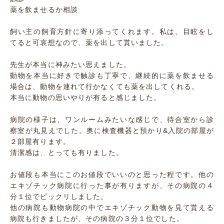
薬を飲ませるか相談
飼い主の飼育方針に寄り添ってくれます。私は、目眩をし
てると可哀想なので、薬を出して貰いました。
先生が本当に神みたい思えました。
動物を本当に好きで触診も丁寧で、継続的に薬を飲ませる
場合は、動物を連れて行かなくても薬を出してくれる。
本当に動物の思いやりが有ると感じました。
病院の様子は、ワンルームみたいな感じで、待合室から診
察室が丸見えでした。奥に検査機器と預かり&入院の部屋が
２部屋有ります。
清潔感は、とっても有りました。
お値段も本当にこのお値段でいいのと思った程です。他の
エキゾチック病院に行った事が有りますが、その病院の４
分１位でビックリしました。
他の病院も動物病院の中でエキゾチック動物を見て貰える
病院も行きましたが、その病院の３分１位でした。