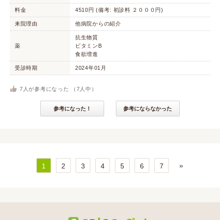
料金
4510円 (備考: 初診料 ２０００円)
来院理由
他病院からの紹介
抗生物質
薬
ビタミンB
食欲増進
受診時期
2024年01月
7
人が参考になった （
7
人中）
参考になった！
参考にならなかった
»
1
2
3
4
5
6
7