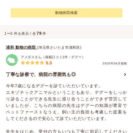
動物病院検索
79
1〜5 件を表示 / 全
件
浦和 動物の病院
(埼玉県さいたま市浦和区)
アメダスさん（掲載口コミ1件・デグー）
5.0
2026年04月投稿
丁寧な診察で、病院の雰囲気も◎
今年7歳になるデグーを診ていただいています。
エキゾチックアニマルということもあり、デグーをしっか
り診ることができる先生に巡り合うことができず苦労して
いましたが、こちらの病院の先生はデグーの知識が豊富で
ペットファーストなうえ、飼い主の負担も考慮した提案を
してくださるので安心して診ていただいています。
先生をはじめ、受付の方もいつも丁寧に対応してください