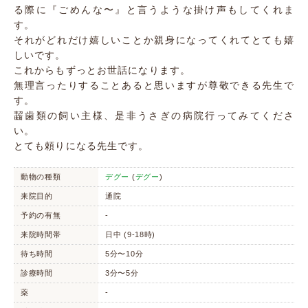
る際に『ごめんな〜』と言うような掛け声もしてくれま
す。
それがどれだけ嬉しいことか親身になってくれてとても嬉
しいです。
これからもずっとお世話になります。
無理言ったりすることあると思いますが尊敬できる先生で
す。
齧歯類の飼い主様、是非うさぎの病院行ってみてくださ
い。
とても頼りになる先生です。
動物の種類
デグー
(
デグー
)
来院目的
通院
予約の有無
-
来院時間帯
日中 (9-18時)
待ち時間
5分〜10分
診療時間
3分〜5分
薬
-