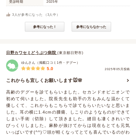
受診時期
2025年
3
人が参考になった （
3
人中）
参考になった！
参考にならなかった
日野カワセミどうぶつ病院
(東京都日野市)
ゆんさん（掲載口コミ1件・デグー）
5.0
2025年05月投稿
これからも宜しくお願いします🐭🌸
高齢のデグーを診てもらいました。セカンドオピニオンで
初めて伺いました。院長先生も助手の方もみんな温かくて
優しくて、これからもこちらで診てもらいたいなと思いま
した。耳の横に1.4cmの腫瘍、しこりのようなものができて
しまい手術（切除）して頂きました。縫目も凄くきれいで
びっくりしました。麻酔が抜けてからは現在もとても元気
いっぱいです(^^)♡頭が軽くなってとても喜んでいるのがわ