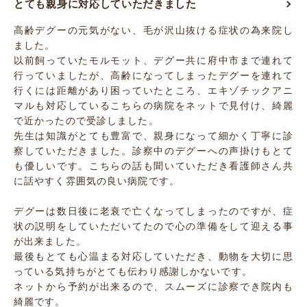
とても親身に対応していただきました
高齢デグーの元気がない、毛が沢山抜ける症状の為来院し
ました。
以前飼っていたモルモット、デグー共に府中市まで連れて
行っていましたが、高齢になってしまったデグーを連れて
行くには距離があり困っていたところ、エキゾチックアニ
マルも対応しているこちらの病院をネットで見付け、綺麗
で近かったので受診しました。
先生は知識がとても豊富で、親身になって細かく丁寧に診
察していただきました。診察中のデグーへの声掛けもとて
も優しいです。こちらの話も聞いていただき看護師さん共
に話やすく雰囲気の良い病院です。
デグーは数日後に老衰で亡くなってしまったのですが、症
状の説明をしていただいてたので心の準備をして迎える事
が出来ました。
最後もとても心温まる対応していただき、動物を大切に思
っている気持ちがとても伝わり感謝しかないです。
ネットから予約が出来るので、スムーズに診察でき院内も
綺麗です。