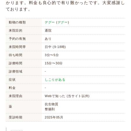
かります。料金も良心的で有り難かったです。大変感謝し
ております。
動物の種類
デグー
(
デグー
)
来院目的
通院
予約の有無
あり
来院時間帯
日中 (9-18時)
待ち時間
3分〜5分
診療時間
15分〜30分
診療領域
-
症状
しこりがある
料金
-
来院理由
Webで知った (当サイト以外)
抗生物質
薬
整腸剤
受診時期
2025年05月