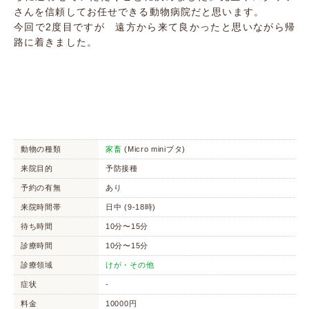
さんを信頼してお任せできる動物病院だと思います。
今回で2度目ですが 遠方から来て良かったと思いながら帰
路に着きました。
動物の種類
家畜
(Micro miniブタ)
来院目的
予防接種
予約の有無
あり
来院時間帯
日中 (9-18時)
待ち時間
10分〜15分
診療時間
10分〜15分
診療領域
けが・その他
症状
-
料金
10000円