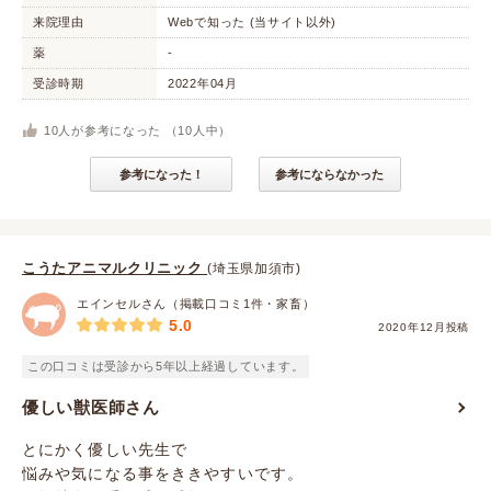
来院理由
Webで知った (当サイト以外)
薬
-
受診時期
2022年04月
10
人が参考になった （
10
人中）
参考になった！
参考にならなかった
こうたアニマルクリニック
(埼玉県加須市)
エインセルさん（掲載口コミ1件・家畜）
5.0
2020年12月投稿
この口コミは受診から5年以上経過しています。
優しい獣医師さん
とにかく優しい先生で
悩みや気になる事をききやすいです。