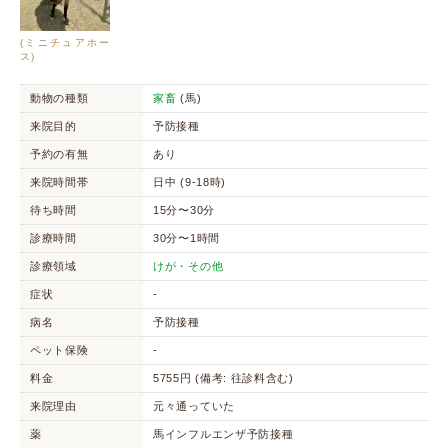
(ミニチュアホー
ス)
動物の種類
家畜
(馬)
来院目的
予防接種
予約の有無
あり
来院時間帯
日中 (9-18時)
待ち時間
15分〜30分
診療時間
30分〜1時間
診療領域
けが・その他
症状
-
病名
予防接種
ペット保険
-
料金
5755円 (備考: 往診料含む)
来院理由
元々通っていた
薬
馬インフルエンザ予防接種