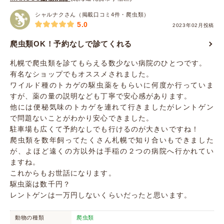
シャルナクさん（掲載口コミ4件・爬虫類）
5.0
2023年02月投稿
爬虫類OK！予約なしで診てくれる
札幌で爬虫類を診てもらえる数少ない病院のひとつです。
有名なショップでもオススメされました。
ワイルド種のトカゲの駆虫薬をもらいに何度か行っていま
すが、薬の量の説明なども丁寧で安心感があります。
他には便秘気味のトカゲを連れて行きましたがレントゲン
で問題ないことがわかり安心できました。
駐車場も広くて予約なしでも行けるのが大きいですね！
爬虫類を数年飼ってたくさん札幌で知り合いもできました
が、よほど遠くの方以外は手稲の２つの病院へ行かれてい
ますね。
これからもお世話になります。
駆虫薬は数千円？
レントゲンは一万円しないくらいだったと思います。
動物の種類
爬虫類