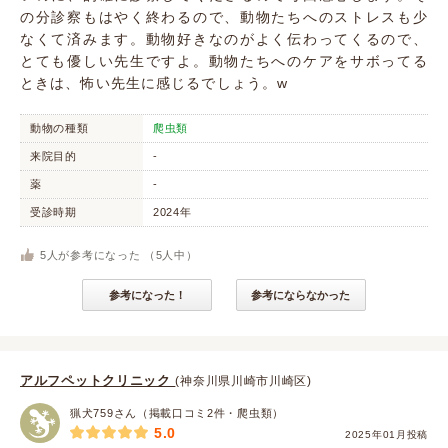
の分診察もはやく終わるので、動物たちへのストレスも少
なくて済みます。動物好きなのがよく伝わってくるので、
とても優しい先生ですよ。動物たちへのケアをサボってる
ときは、怖い先生に感じるでしょう。w
動物の種類
爬虫類
来院目的
-
薬
-
受診時期
2024年
5
人が参考になった （
5
人中）
参考になった！
参考にならなかった
アルフペットクリニック
(神奈川県川崎市川崎区)
猟犬759さん（掲載口コミ2件・爬虫類）
5.0
2025年01月投稿