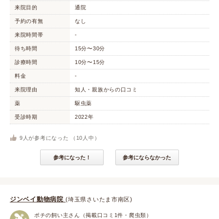
来院目的
通院
予約の有無
なし
来院時間帯
-
待ち時間
15分〜30分
診療時間
10分〜15分
料金
-
来院理由
知人・親族からの口コミ
薬
駆虫薬
受診時期
2022年
9
人が参考になった （
10
人中）
参考になった！
参考にならなかった
ジンベイ動物病院
(埼玉県さいたま市南区)
ポチの飼い主さん（掲載口コミ1件・爬虫類）