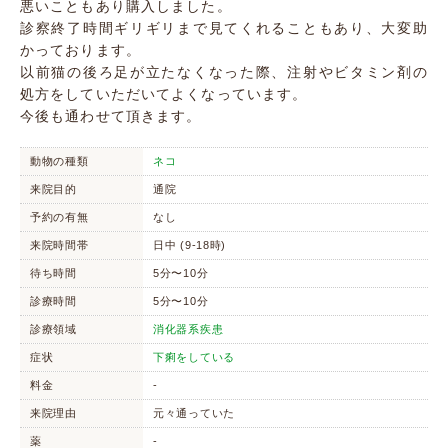
悪いこともあり購入しました。
診察終了時間ギリギリまで見てくれることもあり、大変助
かっております。
以前猫の後ろ足が立たなくなった際、注射やビタミン剤の
処方をしていただいてよくなっています。
今後も通わせて頂きます。
動物の種類
ネコ
来院目的
通院
予約の有無
なし
来院時間帯
日中 (9-18時)
待ち時間
5分〜10分
診療時間
5分〜10分
診療領域
消化器系疾患
症状
下痢をしている
料金
-
来院理由
元々通っていた
薬
-