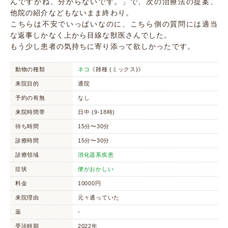
んですかね、分からないです。」で、次の治療法の提案、
他院の紹介などもないまま終わり。
こちらは不安でいっぱいなのに、こちら側の質問には適当
な返事しかなく上から目線な獣医さんでした。
もう少し患者の気持ちに寄り添って欲しかったです。
動物の種類
ネコ
《雑種 (ミックス)》
来院目的
通院
予約の有無
なし
来院時間帯
日中 (9-18時)
待ち時間
15分〜30分
診療時間
15分〜30分
診療領域
消化器系疾患
症状
便がおかしい
料金
10000円
来院理由
元々通っていた
薬
-
受診時期
2022年