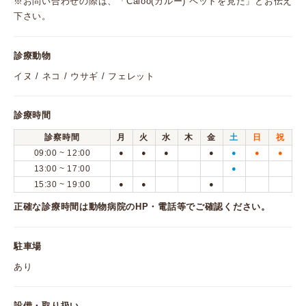
※お問い合わせの際は、「Caloo(カルー) ペットを見た」とお伝え
下さい。
診療動物
イヌ / ネコ / ウサギ / フェレット
診療時間
診察時間
月
火
水
木
金
土
日
祝
09:00 ~ 12:00
●
●
●
●
●
●
●
13:00 ~ 17:00
●
15:30 ~ 19:00
●
●
●
正確な診療時間は動物病院のHP・電話等でご確認ください。
駐車場
あり
設備・取り扱い