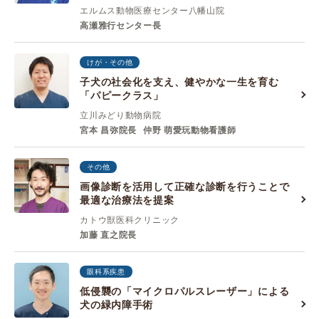
エルムス動物医療センター八幡山院
高瀬雅行センター長
けが・その他
子犬の社会化を支え、健やかな一生を育む
「パピークラス」
立川みどり動物病院
宮本 昌弥院長
仲野 萌愛玩動物看護師
その他
画像診断を活用して正確な診断を行うことで
最適な治療法を提案
カトウ獣医科クリニック
加藤 直之院長
眼科系疾患
低侵襲の「マイクロパルスレーザー」による
犬の緑内障手術