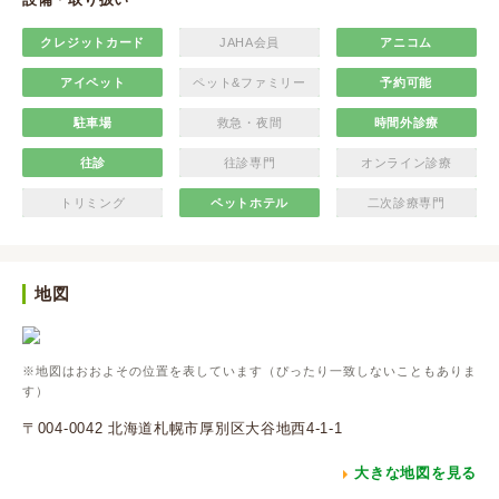
クレジットカード
JAHA会員
アニコム
アイペット
ペット&ファミリー
予約可能
駐車場
救急・夜間
時間外診療
往診
往診専門
オンライン診療
トリミング
ペットホテル
二次診療専門
地図
※地図はおおよその位置を表しています（ぴったり一致しないこともありま
す）
〒004-0042 北海道札幌市厚別区大谷地西4-1-1
大きな地図を見る