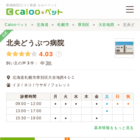
動物病院口コミ検索 カルーペット
Calooペット
北海道
札幌市
厚別区
大谷地西
北央どう
公式
北央どうぶつ病院
4.03
？
動物病院検索
3
飼い主の声
3
件：
件
北海道札幌市厚別区大谷地西4-1-1
口コミ検索
イヌ / ネコ / ウサギ / フェレット
診察時間
月
火
水
木
金
土
日
祝
Calooペットとは？
09:00 ~ 12:00
●
●
●
●
●
●
●
13:00 ~ 17:00
●
15:30 ~ 19:00
●
●
●
口コミ投稿
基本情報をもっと見る
3