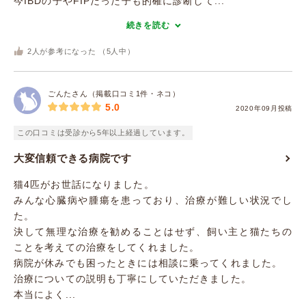
今IBDの子やFIPだった子も的確に診断して...
続きを読む
2
人が参考になった （
5
人中）
ごんたさん（掲載口コミ1件・ネコ）
5.0
2020年09月投稿
この口コミは受診から5年以上経過しています。
大変信頼できる病院です
猫4匹がお世話になりました。
みんな心臓病や腫瘍を患っており、治療が難しい状況でし
た。
決して無理な治療を勧めることはせず、飼い主と猫たちの
ことを考えての治療をしてくれました。
病院が休みでも困ったときには相談に乗ってくれました。
治療についての説明も丁寧にしていただきました。
本当によく...