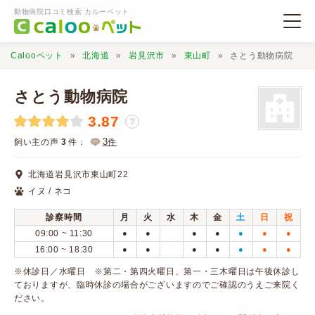
動物病院口コミ検索 カルーペット
Calooペット
北海道
岩見沢市
東山町
さとう動物病院
さとう動物病院
3.87
？
動物病院検索
3
飼い主の声
3
件：
件
北海道岩見沢市東山町22
口コミ検索
イヌ / ネコ
診察時間
月
火
水
木
金
土
日
祝
Calooペットとは？
09:00 ~ 11:30
●
●
●
●
●
●
●
16:00 ~ 18:30
●
●
●
●
●
●
●
口コミ投稿
※休診日／水曜日 ※第二・第四火曜日、第一・三木曜日は午後休診し
ておりますが、臨時休診の場合がございますのでご確認のうえご来院く
ださい。