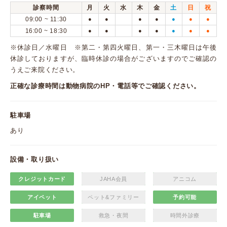
診察時間
月
火
水
木
金
土
日
祝
09:00 ~ 11:30
●
●
●
●
●
●
●
16:00 ~ 18:30
●
●
●
●
●
●
●
※休診日／水曜日 ※第二・第四火曜日、第一・三木曜日は午後
休診しておりますが、臨時休診の場合がございますのでご確認の
うえご来院ください。
正確な診療時間は動物病院のHP・電話等でご確認ください。
駐車場
あり
設備・取り扱い
クレジットカード
JAHA会員
アニコム
アイペット
ペット&ファミリー
予約可能
駐車場
救急・夜間
時間外診療