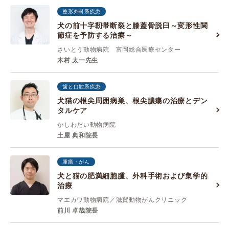
整形外科系疾患
犬の前十字靭帯断裂と膝蓋骨脱臼～変形性関
節症を予防する治療～
さいとう動物病院 富岡総合医療センター
木村 太一先生
歯と口腔系疾患
犬猫の根尖周囲病巣、根尖膿瘍の治療とデン
タルケア
かしわだい動物病院
土屋 典和院長
腫瘍・がん
犬と猫の肥満細胞腫、外科手術および集学的
治療
マエカワ動物病院／滋賀動物がんクリニック
前川 卓哉院長