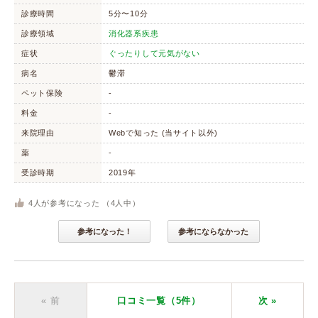
診療時間
5分〜10分
診療領域
消化器系疾患
症状
ぐったりして元気がない
病名
鬱滞
ペット保険
-
料金
-
来院理由
Webで知った (当サイト以外)
薬
-
受診時期
2019年
4
人が参考になった （
4
人中）
参考になった！
参考にならなかった
« 前
口コミ一覧（5件）
次
»