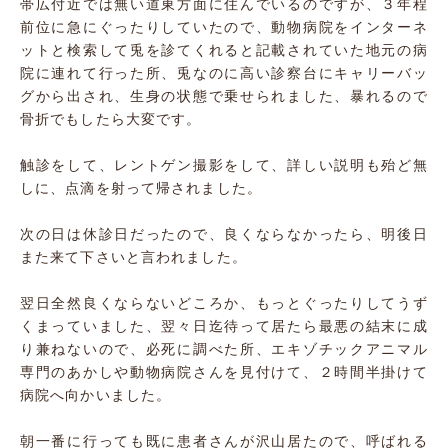
帯広付近では無い道東方面に住んでいるのですが、３年程
前位に急にぐったりしていたので、動物病院をインターネ
ットと検索して兎を診てくれると記載されていた地元の病
院に連れて行った所、兎なのに高い診察台にキャリーバッ
グから出され、生身の状態で乗せられました、暴れるので
骨折でもしたら大変です。
触診をして、レントゲン撮影をして、詳しい説明も殆ど無
しに、点滴を射って帰されました。
次の日は休診日だったので、良くならなかったら、明後日
また来て下さいと言われました。
翌日全然良くならないどころか、もっとぐったりしてうず
くまっていました、翌々日迄待って居たら最悪の結末に成
り兼ねないので、必死に調べた所、エキゾチックアニマル
専門のあかしや動物病院さんを見付けて、２時間半掛けて
病院へ向かいました。
朝一番に行っても既に患者さんが沢山居たので、呼ばれる