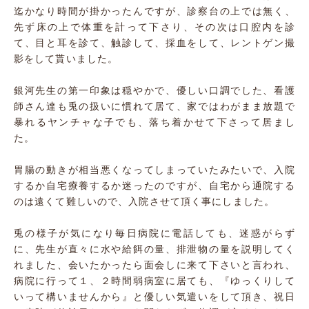
迄かなり時間が掛かったんですが、診察台の上では無く、
先ず床の上で体重を計って下さり、その次は口腔内を診
て、目と耳を診て、触診して、採血をして、レントゲン撮
影をして貰いました。
銀河先生の第一印象は穏やかで、優しい口調でした、看護
師さん達も兎の扱いに慣れて居て、家ではわがまま放題で
暴れるヤンチャな子でも、落ち着かせて下さって居まし
た。
胃腸の動きが相当悪くなってしまっていたみたいで、入院
するか自宅療養するか迷ったのですが、自宅から通院する
のは遠くて難しいので、入院させて頂く事にしました。
兎の様子が気になり毎日病院に電話しても、迷惑がらず
に、先生が直々に水や給餌の量、排泄物の量を説明してく
れました、会いたかったら面会しに来て下さいと言われ、
病院に行って１、２時間弱病室に居ても、『ゆっくりして
いって構いませんから』と優しい気遣いをして頂き、祝日