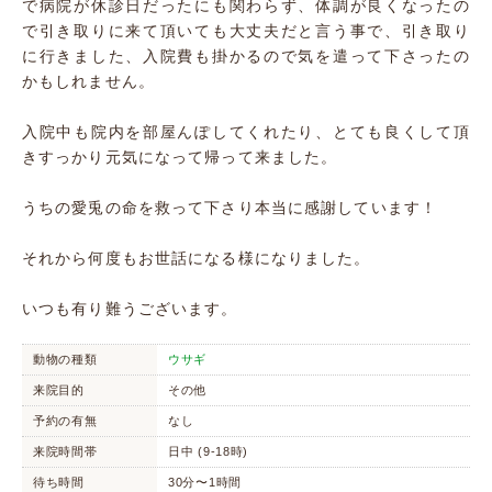
で病院が休診日だったにも関わらず、体調が良くなったの
で引き取りに来て頂いても大丈夫だと言う事で、引き取り
に行きました、入院費も掛かるので気を遣って下さったの
かもしれません。
入院中も院内を部屋んぽしてくれたり、とても良くして頂
きすっかり元気になって帰って来ました。
うちの愛兎の命を救って下さり本当に感謝しています！
それから何度もお世話になる様になりました。
いつも有り難うございます。
動物の種類
ウサギ
来院目的
その他
予約の有無
なし
来院時間帯
日中 (9-18時)
待ち時間
30分〜1時間