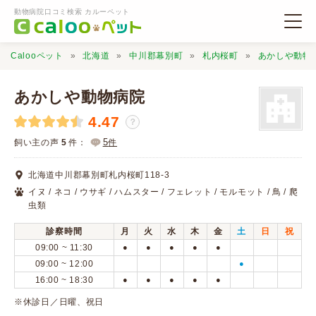
動物病院口コミ検索 カルーペット
Calooペット
北海道
中川郡幕別町
札内桜町
あかしや動物
あかしや動物病院
4.47
？
動物病院検索
5
飼い主の声
5
件：
件
北海道中川郡幕別町札内桜町118-3
口コミ検索
イヌ / ネコ / ウサギ / ハムスター / フェレット / モルモット / 鳥 / 爬
虫類
Calooペットとは？
診察時間
月
火
水
木
金
土
日
祝
09:00 ~ 11:30
●
●
●
●
●
09:00 ~ 12:00
●
口コミ投稿
16:00 ~ 18:30
●
●
●
●
●
※休診日／日曜、祝日