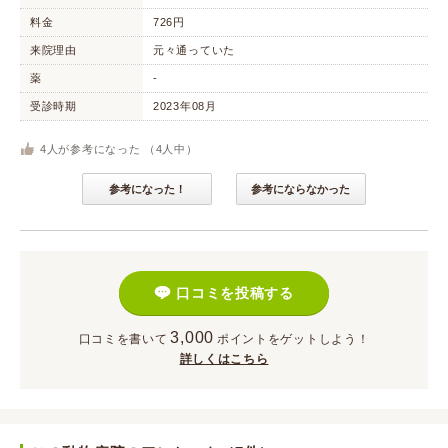
料金
726円
来院理由
元々通っていた
薬
-
受診時期
2023年08月
4
人が参考になった （
4
人中）
参考になった！
参考にならなかった
口コミを投稿する
3,000
口コミを書いて
ポイント
をゲットしよう！
詳しくはこちら