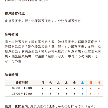
得意診察領域
皮膚系疾患 / 腎・泌尿器系疾患 / 内分泌代謝系疾患
診察領域
歯と口腔系疾患 / 眼科系疾患 / 脳・神経系疾患 / 循環器系疾患 /
呼吸器系疾患 / 消化器系疾患 / 肝・胆・すい臓系疾患 / 血液・免
疫系疾患 / 筋肉系疾患 / 整形外科系疾患 / 耳系疾患 / 生殖器系疾
患 / 感染症系疾患 / 寄生虫 / 腫瘍・がん / 中毒 / 心の病気 / け
が・その他
診療時間
診察時間
月
火
水
木
金
土
日
祝
09:00 ~ 12:00
●
●
●
●
●
●
●
●
16:00 ~ 19:00
●
●
●
●
●
●
●
●
救急・夜間案内:
急患の受付はLINEからのみ行っております。