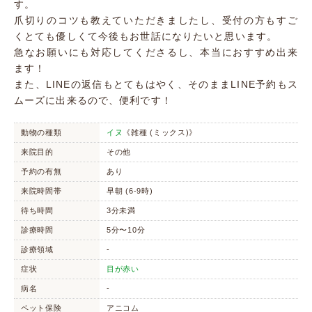
す。
爪切りのコツも教えていただきましたし、受付の方もすご
くとても優しくて今後もお世話になりたいと思います。
急なお願いにも対応してくださるし、本当におすすめ出来
ます！
また、LINEの返信もとてもはやく、そのままLINE予約もス
ムーズに出来るので、便利です！
動物の種類
イヌ
《雑種 (ミックス)》
来院目的
その他
予約の有無
あり
来院時間帯
早朝 (6-9時)
待ち時間
3分未満
診療時間
5分〜10分
診療領域
-
症状
目が赤い
病名
-
ペット保険
アニコム