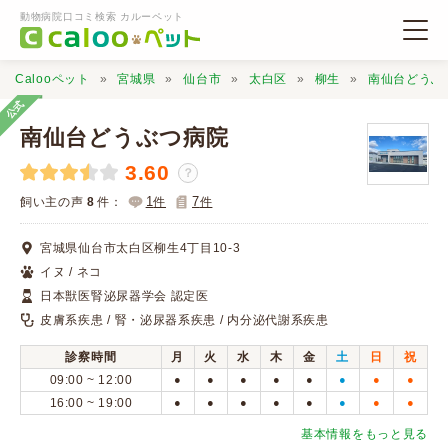
動物病院口コミ検索 カルーペット
Calooペット
宮城県
仙台市
太白区
柳生
南仙台どうぶ
公式
南仙台どうぶつ病院
3.60
？
動物病院検索
1
7
飼い主の声
8
件：
件
件
宮城県仙台市太白区柳生4丁目10-3
口コミ検索
イヌ / ネコ
日本獣医腎泌尿器学会 認定医
Calooペットとは？
皮膚系疾患 / 腎・泌尿器系疾患 / 内分泌代謝系疾患
診察時間
月
火
水
木
金
土
日
祝
口コミ投稿
09:00 ~ 12:00
●
●
●
●
●
●
●
●
16:00 ~ 19:00
●
●
●
●
●
●
●
●
基本情報をもっと見る