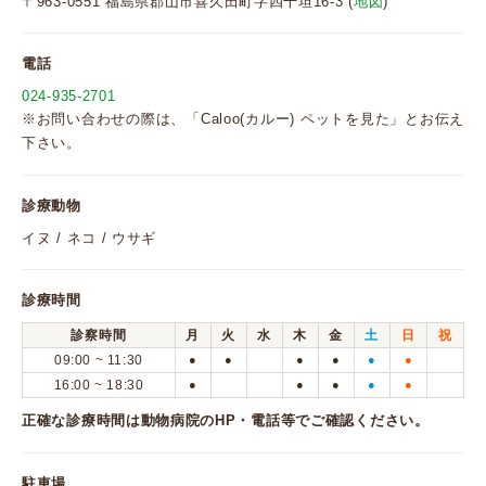
〒963-0551 福島県郡山市喜久田町字四十坦16-3 (
地図
)
電話
024-935-2701
※お問い合わせの際は、「Caloo(カルー) ペットを見た」とお伝え
下さい。
診療動物
イヌ / ネコ / ウサギ
診療時間
診察時間
月
火
水
木
金
土
日
祝
09:00 ~ 11:30
●
●
●
●
●
●
16:00 ~ 18:30
●
●
●
●
●
正確な診療時間は動物病院のHP・電話等でご確認ください。
駐車場