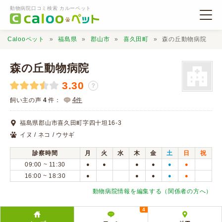
動物病院口コミ検索 カルーペット
Calooペット
福島県
郡山市
喜久田町
森の丘動物病院
森の丘動物病院
3.30
？
動物病院検索
4
飼い主の声
4
件：
件
福島県郡山市喜久田町字四十坦16-3
口コミ検索
イヌ / ネコ / ウサギ
診察時間
月
火
水
木
金
土
日
祝
Calooペットとは？
09:00 ~ 11:30
●
●
●
●
●
●
16:00 ~ 18:30
●
●
●
●
●
口コミ投稿
動物病院情報を編集する（関係者の方へ）
4