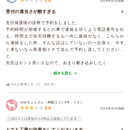
1.0
2026年03月投稿
受付の適当さが酷すぎる
先日保護猫の診察で予約をしました。
予約時間が前後するとの事で連絡を頂くよう電話番号を伝
え、時間まで自宅待機するも一向に連絡がなく、こちらか
ら連絡をした所、そんな話はしていないの一点張り、今す
ぐ来ないなら再度朝イチで並んで予約し直してください…
と。
先生はホント良い人なので、あまり書き込みしたく...
続きを読む
6
人が参考になった （
6
人中）
ゆみちょんさん（掲載口コミ9件・イヌ）
3.0
2019年02月投稿
この口コミは受診から5年以上経過しています。
とても丁寧な診察をしてくださいます。