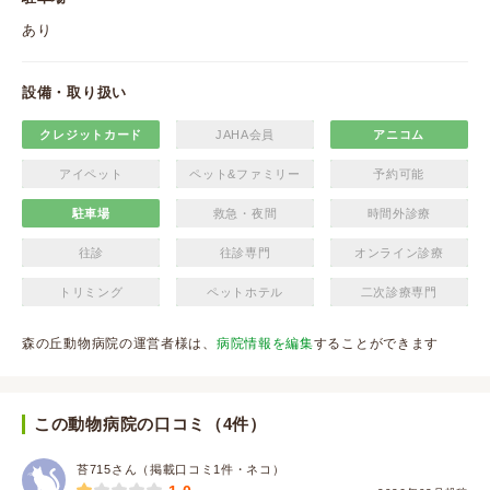
あり
設備・取り扱い
クレジットカード
JAHA会員
アニコム
アイペット
ペット&ファミリー
予約可能
駐車場
救急・夜間
時間外診療
往診
往診専門
オンライン診療
トリミング
ペットホテル
二次診療専門
森の丘動物病院の運営者様は、
病院情報を編集
することができます
この動物病院の口コミ（4件）
苔715さん（掲載口コミ1件・ネコ）