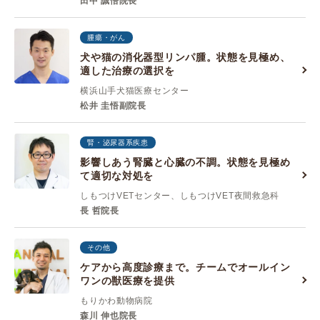
田中 誠悟院長
腫瘍・がん
犬や猫の消化器型リンパ腫。状態を見極め、
適した治療の選択を
横浜山手犬猫医療センター
松井 圭悟副院長
腎・泌尿器系疾患
影響しあう腎臓と心臓の不調。状態を見極め
て適切な対処を
しもつけVETセンター、しもつけVET夜間救急科
長 哲院長
その他
ケアから高度診療まで。チームでオールイン
ワンの獣医療を提供
もりかわ動物病院
森川 伸也院長