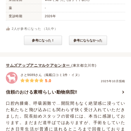
薬
-
受診時期
2026年
2
人が参考になった （
3
人中）
参考になった！
参考にならなかった
サムズアップアニマルケアセンター
(東京都立川市)
さと9689さん（掲載口コミ1件・イヌ）
5.0
2025年10月投稿
信頼のおける素晴らしい動物病院‼️
口腔内腫瘍、呼吸困難で…開院間もなく絶望感に浸ってい
た私たちと飛び込みにも関わらず快く受け入れていただき
ました。院長始めスタッフの皆様には、本当に感謝してお
ります。まだまだ道半ばではありますが、手術をしていた
だき日常生活が普通に送れるところまで回復しておりま