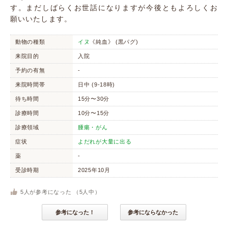
す。まだしばらくお世話になりますが今後ともよろしくお
願いいたします。
動物の種類
イヌ
《純血》 (黒パグ)
来院目的
入院
予約の有無
-
来院時間帯
日中 (9-18時)
待ち時間
15分〜30分
診療時間
10分〜15分
診療領域
腫瘍・がん
症状
よだれが大量に出る
薬
-
受診時期
2025年10月
5
人が参考になった （
5
人中）
参考になった！
参考にならなかった