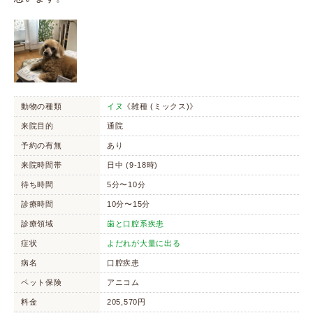
動物の種類
イヌ
《雑種 (ミックス)》
来院目的
通院
予約の有無
あり
来院時間帯
日中 (9-18時)
待ち時間
5分〜10分
診療時間
10分〜15分
診療領域
歯と口腔系疾患
症状
よだれが大量に出る
病名
口腔疾患
ペット保険
アニコム
料金
205,570円