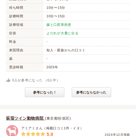
待ち時間
10分〜15分
診療時間
10分〜15分
診療領域
歯と口腔系疾患
症状
よだれが大量に出る
料金
-
来院理由
知人・親族からの口コミ
薬
-
受診時期
2025年
0
人が参考になった （
0
人中）
参考になった！
参考にならなかった
荻窪ツイン動物病院
(東京都杉並区)
アミアミさん（掲載口コミ1件・イヌ）
5.0
2024年12月投稿