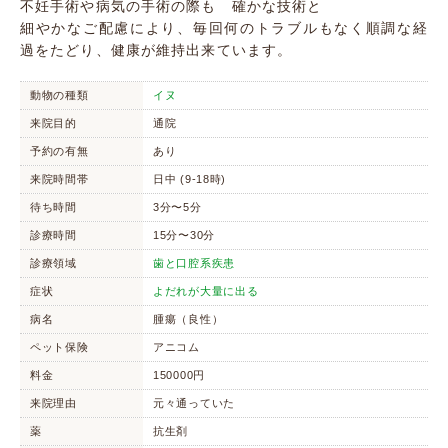
不妊手術や病気の手術の際も 確かな技術と
細やかなご配慮により、毎回何のトラブルもなく順調な経
過をたどり、健康が維持出来ています。
動物の種類
イヌ
来院目的
通院
予約の有無
あり
来院時間帯
日中 (9-18時)
待ち時間
3分〜5分
診療時間
15分〜30分
診療領域
歯と口腔系疾患
症状
よだれが大量に出る
病名
腫瘍（良性）
ペット保険
アニコム
料金
150000円
来院理由
元々通っていた
薬
抗生剤