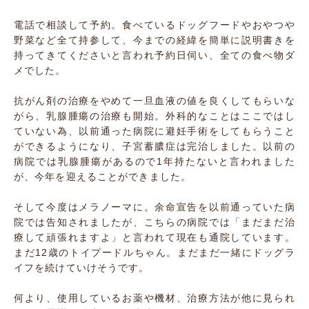
電話で相談して予約。食べているドッグフードやおやつや
野菜など全て持参して、今までの経緯を簡単に説明書きを
持ってきてくださいと言われ予約日伺い、全ての食べ物ダ
メでした。
抗がん剤の治療をやめて一旦血液の値を良くしてもらいな
がら、乳腺腫瘍の治療も開始。外科的なことはここではし
ていない為、以前通った病院に避妊手術をしてもらうこと
ができるようになり、子宮蓄膿症は完治しました。以前の
病院では乳腺腫瘍があるので1年持たないと言われました
が、今年を迎えることができました。
そして今度はメラノーマに。余命宣告を以前通っていた病
院では告知されましたが、こちらの病院では「まだまだ治
療して頑張れますよ」と言われて現在も通院しています。
まだ12歳のトイプードルちゃん。まだまだ一緒にドッグラ
イフを続けていけそうです。
何より、使用しているお薬や機材、治療方法が他に見られ