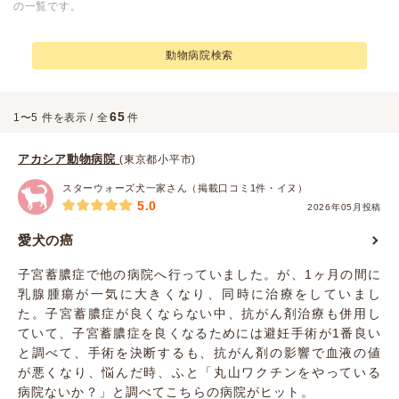
の一覧です。
動物病院検索
65
1〜5 件を表示 / 全
件
アカシア動物病院
(東京都小平市)
スターウォーズ犬一家さん（掲載口コミ1件・イヌ）
5.0
2026年05月投稿
愛犬の癌
子宮蓄膿症で他の病院へ行っていました。が、1ヶ月の間に
乳腺腫瘍が一気に大きくなり、同時に治療をしていまし
た。子宮蓄膿症が良くならない中、抗がん剤治療も併用し
ていて、子宮蓄膿症を良くなるためには避妊手術が1番良い
と調べて、手術を決断するも、抗がん剤の影響で血液の値
が悪くなり、悩んだ時、ふと「丸山ワクチンをやっている
病院ないか？」と調べてこちらの病院がヒット。