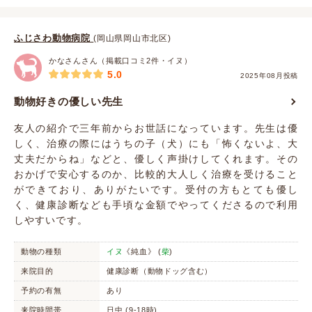
ふじさわ動物病院
(岡山県岡山市北区)
かなさんさん（掲載口コミ2件・イヌ）
5.0
2025年08月投稿
動物好きの優しい先生
友人の紹介で三年前からお世話になっています。先生は優
しく、治療の際にはうちの子（犬）にも「怖くないよ、大
丈夫だからね」などと、優しく声掛けしてくれます。その
おかげで安心するのか、比較的大人しく治療を受けること
ができており、ありがたいです。受付の方もとても優し
く、健康診断なども手頃な金額でやってくださるので利用
しやすいです。
動物の種類
イヌ
《純血》 (
柴
)
来院目的
健康診断（動物ドッグ含む）
予約の有無
あり
来院時間帯
日中 (9-18時)