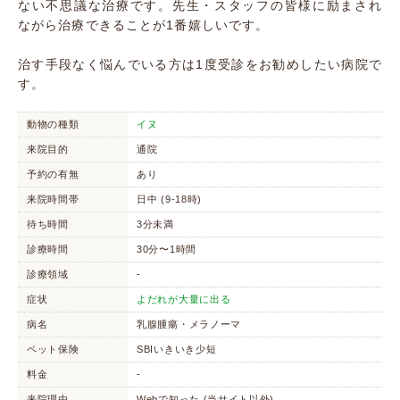
ない不思議な治療です。先生・スタッフの皆様に励まされ
ながら治療できることが1番嬉しいです。
治す手段なく悩んでいる方は1度受診をお勧めしたい病院で
す。
動物の種類
イヌ
来院目的
通院
予約の有無
あり
来院時間帯
日中 (9-18時)
待ち時間
3分未満
診療時間
30分〜1時間
診療領域
-
症状
よだれが大量に出る
病名
乳腺腫瘍・メラノーマ
ペット保険
SBIいきいき少短
料金
-
来院理由
Webで知った (当サイト以外)