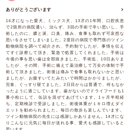
ありがとうございます
14才になった愛犬、ミックス犬、13才の1年間、口腔疾患
で2箇所の病院通い、治らず、3回の手術で辛い思いし、手
術したのに、膿と涎、口臭、痛み、食事も取れず可哀想な
思いをさせてしまいました。2度目の病院で専門医のツイン
動物病院を調べて紹介され、予約制でしたが、事情を伝え
てすぐ診察して頂き、緊急で処置してくれました。手術は
今後の事を思い歯は全部抜きました。手術迄、10日ありま
したが、その間、手術に備えて薬治療して万全の体制で手
術して頂きました。術後は痛みで食事も取れないかと思い
ましたが、お腹すいてたみたいで時間はかかりましたが、
完食、ぐっすり寝てました。2日目からは普通で、何もなか
ったように過ごしています。歯がないのでドライフードも1
番小粒にして、缶詰を混ぜてあげています。1ヶ月半程経
ち、定期検診で受診しました。術後体重が１キロ増えダイ
エットを勧められました。毎日の散歩も楽しんでいます。
ツイン動物病院の先生には感謝しかありません。14才にな
りこんなに元気に毎日が送れる事、愛犬も感謝していると
思います。