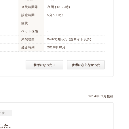
来院時間帯
夜間 (18-22時)
診療時間
5分〜10分
症状
-
ペット保険
-
来院理由
Webで知った (当サイト以外)
受診時期
2018年10月
参考になった！
参考にならなかった
2014年02月投稿
ます。
した。