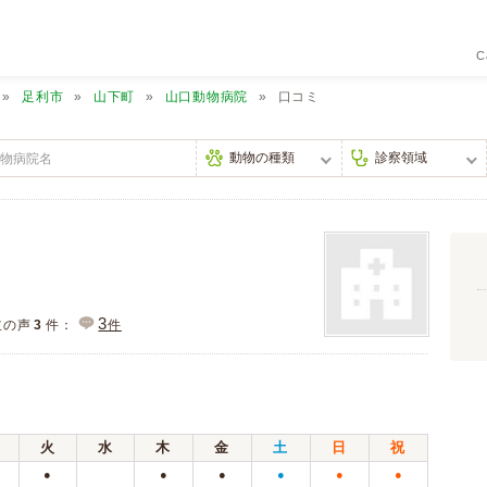
C
足利市
山下町
山口動物病院
口コミ
3
主の声
3
件：
件
火
水
木
金
土
日
祝
●
●
●
●
●
●