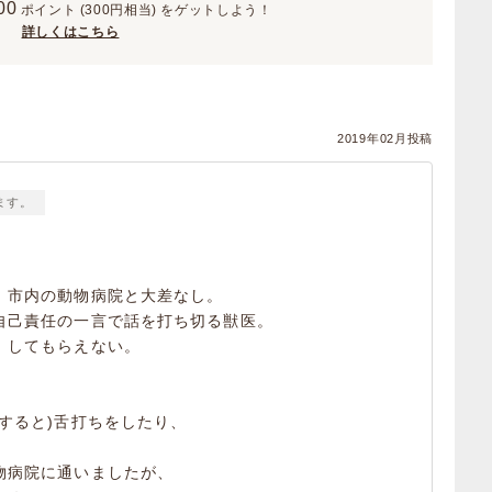
00
ポイント
(300円相当)
をゲットしよう！
詳しくはこちら
2019年02月投稿
ます。
、市内の動物病院と大差なし。
自己責任の一言で話を打ち切る獣医。
、してもらえない。
すると)舌打ちをしたり、
物病院に通いましたが、