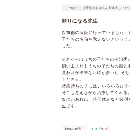
この口コミは受診から5年以上経過してい
頼りになる先生
以前他の病院に行っていました。
子たちの名前を覚えないというこ
した。
それからはうちの子たちの主治医
飼い主よりもうちの子たちの顔と
見わけが出来ない時が多い)、そ
くださる。
持病持ちの子には、いろいろと手
そこも考えながら治療してくれる
なにかあれば、時間休みなど関係
生です。
動物の種類
イヌ
《純血》