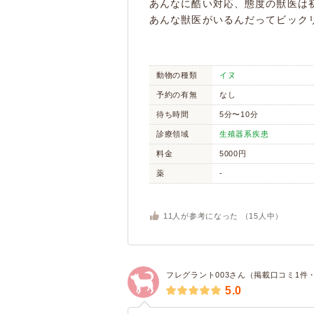
あんなに酷い対応、態度の獣医は
あんな獣医がいるんだってビック
動物の種類
イヌ
予約の有無
なし
待ち時間
5分〜10分
診療領域
生殖器系疾患
料金
5000円
薬
-
11
人が参考になった （
15
人中）
フレグラント003さん（掲載口コミ1件
5.0