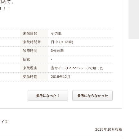
初めて。
リ！！
来院目的
その他
来院時間帯
日中 (9-18時)
診療時間
3分未満
症状
-
来院理由
当サイト(Calooペット)で知った
受診時期
2018年12月
参考になった！
参考にならなかった
・イヌ）
2018年10月投稿