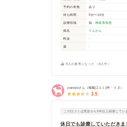
予約の有無
あり
待ち時間
5分〜10分
診療領域
脳・神経系疾患
病名
てんかん
料金
-
薬
-
8
人が参考になった （
8
人中）
yopopoさん（掲載口コミ2件・イヌ）
3.5
この口コミは受診から5年以上経過してい
休日でも診療していただきま