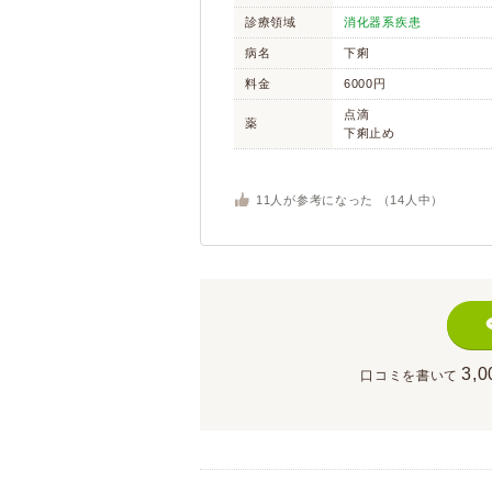
診療領域
消化器系疾患
病名
下痢
料金
6000円
点滴
薬
下痢止め
11
人が参考になった （
14
人中）
3,0
口コミを書いて