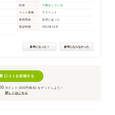
症状
下痢をしている
ペット保険
アイペット
来院理由
近所にあった
受診時期
2013年12月
参考になった！
参考にならなかった
口コミを投稿する
00
ポイント
(300円相当)
をゲットしよう！
詳しくはこちら