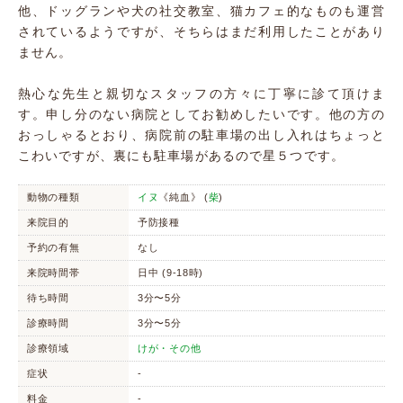
他、ドッグランや犬の社交教室、猫カフェ的なものも運営
されているようですが、そちらはまだ利用したことがあり
ません。
熱心な先生と親切なスタッフの方々に丁寧に診て頂けま
す。申し分のない病院としてお勧めしたいです。他の方の
おっしゃるとおり、病院前の駐車場の出し入れはちょっと
こわいですが、裏にも駐車場があるので星５つです。
動物の種類
イヌ
《純血》 (
柴
)
来院目的
予防接種
予約の有無
なし
来院時間帯
日中 (9-18時)
待ち時間
3分〜5分
診療時間
3分〜5分
診療領域
けが・その他
症状
-
料金
-