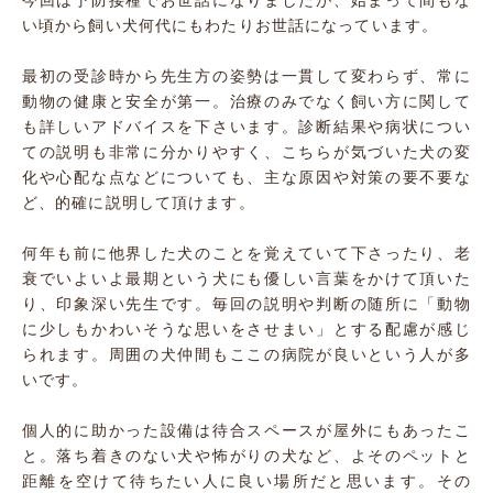
今回は予防接種でお世話になりましたが、始まって間もな
い頃から飼い犬何代にもわたりお世話になっています。
最初の受診時から先生方の姿勢は一貫して変わらず、常に
動物の健康と安全が第一。治療のみでなく飼い方に関して
も詳しいアドバイスを下さいます。診断結果や病状につい
ての説明も非常に分かりやすく、こちらが気づいた犬の変
化や心配な点などについても、主な原因や対策の要不要な
ど、的確に説明して頂けます。
何年も前に他界した犬のことを覚えていて下さったり、老
衰でいよいよ最期という犬にも優しい言葉をかけて頂いた
り、印象深い先生です。毎回の説明や判断の随所に「動物
に少しもかわいそうな思いをさせまい」とする配慮が感じ
られます。周囲の犬仲間もここの病院が良いという人が多
いです。
個人的に助かった設備は待合スペースが屋外にもあったこ
と。落ち着きのない犬や怖がりの犬など、よそのペットと
距離を空けて待ちたい人に良い場所だと思います。その