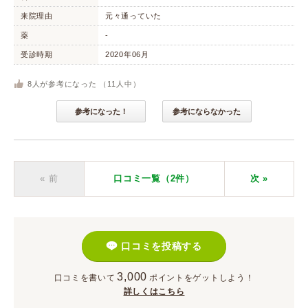
来院理由
元々通っていた
薬
-
受診時期
2020年06月
8
人が参考になった （
11
人中）
参考になった！
参考にならなかった
« 前
口コミ一覧（2件）
次
»
口コミを投稿する
3,000
口コミを書いて
ポイント
をゲットしよう！
詳しくはこちら