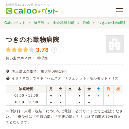
動物病院口コミ検索 カルーペット
Calooペット
埼玉県
比企郡滑川町
月輪
つきのわ動物病院
つきのわ動物病院
3.78
？
動物病院検索
2
飼い主の声
2
件：
件
埼玉県比企郡滑川町大字月輪19-4
口コミ検索
イヌ / ネコ / ウサギ / ハムスター / フェレット / モルモット / リス
診察時間
月
火
水
木
金
土
日
祝
Calooペットとは？
09:00 ~ 12:00
●
●
●
●
●
●
16:00 ~ 20:00
●
●
●
●
口コミ投稿
※休診日：火曜（祝祭日については電話・公式サイトにてご確認くださ
い。） ※受付は『午前の部』『午後の部』ともに終了時間の30分前ま
でとなります。