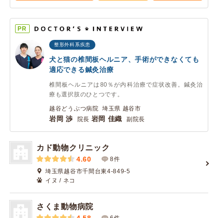
PR
整形外科系疾患
犬と猫の椎間板ヘルニア、手術ができなくても
適応できる鍼灸治療
椎間板ヘルニアは80％が内科治療で症状改善。鍼灸治
療も選択肢のひとつです。
越谷どうぶつ病院 埼玉県 越谷市
岩岡 渉
岩岡 佳織
院長
副院長
カド動物クリニック
4.60
8件
埼玉県越谷市千間台東4-849-5
イヌ / ネコ
さくま動物病院
6件