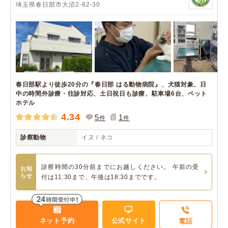
埼玉県春日部市大沼2-62-30
春日部駅より徒歩20分の『春日部 はる動物病院』、犬猫対象、日
中の時間外診療・往診対応、土日祝日も診療、駐車場6台、ペット
ホテル
4.34
5
1
件
件
診察動物
イヌ / ネコ
診察時間の30分前までにお越しください。 午前の受
お知
らせ
付は11:30まで、午後は18:30までです。
ネット予約
公式サイト
電話