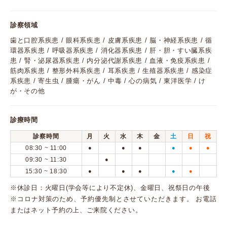
診察領域
歯と口腔系疾患 / 眼科系疾患 / 皮膚系疾患 / 脳・神経系疾患 / 循
環器系疾患 / 呼吸器系疾患 / 消化器系疾患 / 肝・胆・すい臓系疾
患 / 腎・泌尿器系疾患 / 内分泌代謝系疾患 / 血液・免疫系疾患 /
筋肉系疾患 / 整形外科系疾患 / 耳系疾患 / 生殖器系疾患 / 感染症
系疾患 / 寄生虫 / 腫瘍・がん / 中毒 / 心の病気 / 東洋医学 / け
が・その他
診療時間
診察時間
月
火
水
木
金
土
日
祝
08:30 ~ 11:00
●
●
●
●
●
●
09:30 ~ 11:30
●
15:30 ~ 18:30
●
●
●
●
●
※休診日：火曜日(学会等により不定休)、金曜日、祝祭日の午後
※コロナ対策のため、予約優先制とさせていただきます。 お電話
またはネット予約の上、ご来院ください。