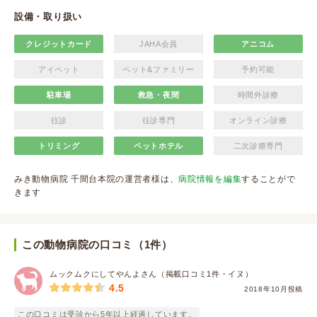
設備・取り扱い
クレジットカード
JAHA会員
アニコム
アイペット
ペット&ファミリー
予約可能
駐車場
救急・夜間
時間外診療
往診
往診専門
オンライン診療
トリミング
ペットホテル
二次診療専門
みき動物病院 千間台本院の運営者様は、
病院情報を編集
することがで
きます
この動物病院の口コミ（1件）
ムックムクにしてやんよさん（掲載口コミ1件・イヌ）
4.5
2018年10月投稿
この口コミは受診から5年以上経過しています。