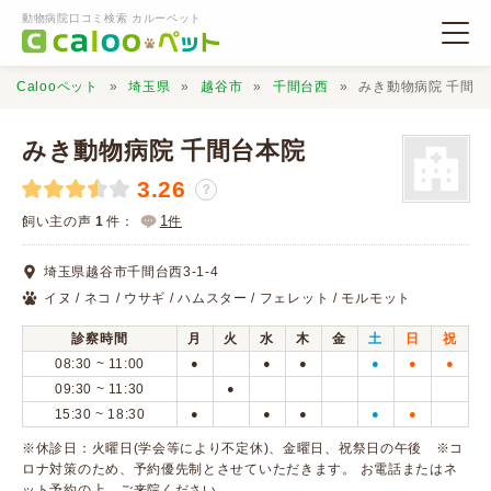
動物病院口コミ検索 カルーペット
Calooペット
埼玉県
越谷市
千間台西
みき動物病院 千間台
みき動物病院 千間台本院
3.26
？
動物病院検索
1
飼い主の声
1
件：
件
埼玉県越谷市千間台西3-1-4
口コミ検索
イヌ / ネコ / ウサギ / ハムスター / フェレット / モルモット
診察時間
月
火
水
木
金
土
日
祝
Calooペットとは？
08:30 ~ 11:00
●
●
●
●
●
●
09:30 ~ 11:30
●
15:30 ~ 18:30
●
●
●
●
●
口コミ投稿
※休診日：火曜日(学会等により不定休)、金曜日、祝祭日の午後 ※コ
ロナ対策のため、予約優先制とさせていただきます。 お電話またはネ
ット予約の上、ご来院ください。