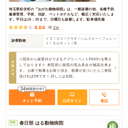
埼玉県松伏町の『おがわ動物病院』は、一般診療の他、各種予防、
健康管理、手術、往診、ペットホテルなど、幅広く対応いたしま
す。平日は19：30まで、日曜日も診療します。駐車場完備
4.04
2
件
イヌ / ネコ / ウサギ / ハムスター / フェレッ
診察動物
ト / モルモット / 鳥
☆院外から仮受付ができるアプリ＜ペットPASS>を導入
お
しております☆ 来院前に病院の混み具合が確認出来ま
知
ら
す。 お家で順番をお取り頂き、順番が近づいたらご来院
せ
頂ければOKです！ 詳しくは当院...
ネット予約
公式サイト
電話
PR
春日部 はる動物病院