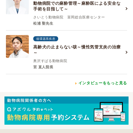
動物病院での麻酔管理～麻酔医による安全な
手術を目指して～
さいとう動物病院 富岡総合医療センター
松浦 聖先生
循環器系疾患
高齢犬の止まらない咳～慢性気管支炎の治療
～
奥沢すばる動物病院
宮 直人院長
インタビューをもっと見る