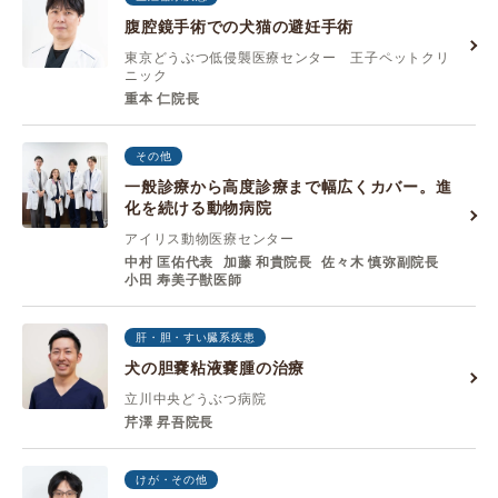
腹腔鏡手術での犬猫の避妊手術
東京どうぶつ低侵襲医療センター 王子ペットクリ
ニック
重本 仁院長
その他
一般診療から高度診療まで幅広くカバー。進
化を続ける動物病院
アイリス動物医療センター
中村 匡佑代表
加藤 和貴院⻑
佐々⽊ 慎弥副院⻑
⼩⽥ 寿美⼦獣医師
肝・胆・すい臓系疾患
犬の胆嚢粘液嚢腫の治療
立川中央どうぶつ病院
芹澤 昇吾院長
けが・その他