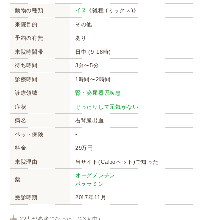
動物の種類
イヌ
《雑種 (ミックス)》
来院目的
その他
予約の有無
あり
来院時間帯
日中 (9-18時)
待ち時間
3分〜5分
診療時間
1時間〜2時間
診療領域
腎・泌尿器系疾患
症状
ぐったりして元気がない
病名
右腎臓出血
ペット保険
-
料金
29万円
来院理由
当サイト(Calooペット)で知った
オーグメンチン
薬
ポララミン
受診時期
2017年11月
22
人が参考になった （
23
人中）