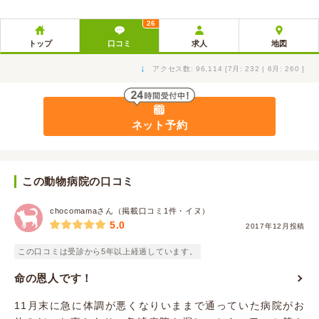
26
トップ
口コミ
求人
地図
↓
アクセス数: 96,114 [7月: 232 | 6月: 260 ]
ネット予約
この動物病院の口コミ
chocomamaさん（掲載口コミ1件・イヌ）
5.0
2017年12月投稿
この口コミは受診から5年以上経過しています。
命の恩人です！
11月末に急に体調が悪くなりいままで通っていた病院がお