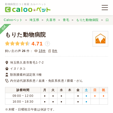
動物病院口コミ検索 カルーペット
Calooペット
埼玉県
久喜市
青毛
もりた動物病院
口コ
公式
もりた動物病院
4.71
？
動物病院検索
18
8
飼い主の声
26
件：
件
件
埼玉県久喜市青毛1-7-2
口コミ検索
イヌ / ネコ
獣医腫瘍科認定医 II種
Calooペットとは？
内分泌代謝系疾患 / 血液・免疫系疾患 / 腫瘍・がん
診察時間
月
火
水
木
金
土
日
祝
口コミ投稿
09:00 ~ 12:00
●
●
●
●
●
●
●
16:00 ~ 18:30
●
●
●
●
●
※木曜・日曜祝日午後は休診です。