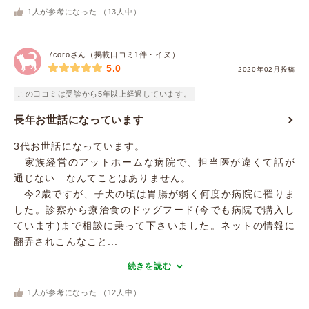
1
人が参考になった （
13
人中）
7coroさん（掲載口コミ1件・イヌ）
5.0
2020年02月投稿
この口コミは受診から5年以上経過しています。
長年お世話になっています
3代お世話になっています。
家族経営のアットホームな病院で、担当医が違くて話が
通じない…なんてことはありません。
今2歳ですが、子犬の頃は胃腸が弱く何度か病院に罹りま
した。診察から療治食のドッグフード(今でも病院で購入し
ています)まで相談に乗って下さいました。ネットの情報に
翻弄されこんなこと...
続きを読む
1
人が参考になった （
12
人中）