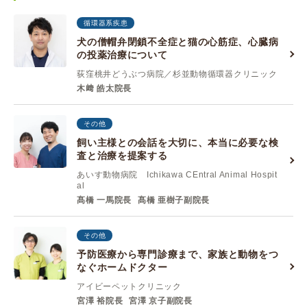
循環器系疾患
犬の僧帽弁閉鎖不全症と猫の心筋症、心臓病
の投薬治療について
荻窪桃井どうぶつ病院／杉並動物循環器クリニック
木﨑 皓太院長
その他
飼い主様との会話を大切に、本当に必要な検
査と治療を提案する
あいす動物病院 Ichikawa CEntral Animal Hospit
al
髙橋 一馬院長
髙橋 亜樹子副院長
その他
予防医療から専門診療まで、家族と動物をつ
なぐホームドクター
アイビーペットクリニック
宮澤 裕院長
宮澤 京子副院長