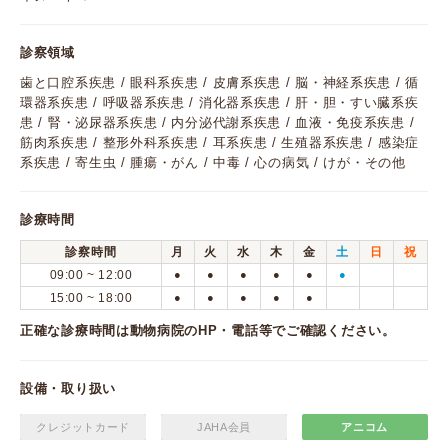
診察領域
歯と口腔系疾患 / 眼科系疾患 / 皮膚系疾患 / 脳・神経系疾患 / 循
環器系疾患 / 呼吸器系疾患 / 消化器系疾患 / 肝・胆・すい臓系疾
患 / 腎・泌尿器系疾患 / 内分泌代謝系疾患 / 血液・免疫系疾患 /
筋肉系疾患 / 整形外科系疾患 / 耳系疾患 / 生殖器系疾患 / 感染症
系疾患 / 寄生虫 / 腫瘍・がん / 中毒 / 心の病気 / けが・その他
診療時間
診察時間
月
火
水
木
金
土
日
祝
09:00 ~ 12:00
●
●
●
●
●
●
15:00 ~ 18:00
●
●
●
●
●
正確な診療時間は動物病院のHP・電話等でご確認ください。
設備・取り扱い
クレジットカード
JAHA会員
アニコム