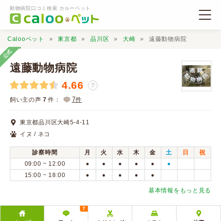
動物病院口コミ検索 カルーペット
Calooペット
東京都
品川区
大崎
遠藤動物病院
公式
遠藤動物病院
4.66
？
動物病院検索
7
飼い主の声
7
件：
件
東京都品川区大崎5-4-11
口コミ検索
イヌ / ネコ
診察時間
月
火
水
木
金
土
日
祝
Calooペットとは？
09:00 ~ 12:00
●
●
●
●
●
●
15:00 ~ 18:00
●
●
●
●
●
口コミ投稿
基本情報をもっと見る
7