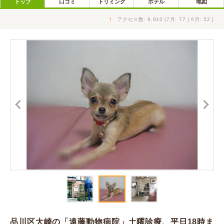
トップ
口コミ
トリミング
ホテル
地図
↑
アクセス数: 9,910 [7月: 77 | 6月: 52 ]
品川区大崎の「遠藤動物病院」土曜診療、平日18時ま