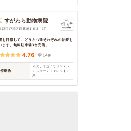
すがわら動物病院
R
京都江戸川区西篠崎1-6-3 1F
善を目指して、どうぶつ達それぞれの治療を
います。無料駐車場3台完備。
4.76
14
件
イヌ / ネコ / ウサギ / ハ
診察動物
ムスター / フェレット /
鳥