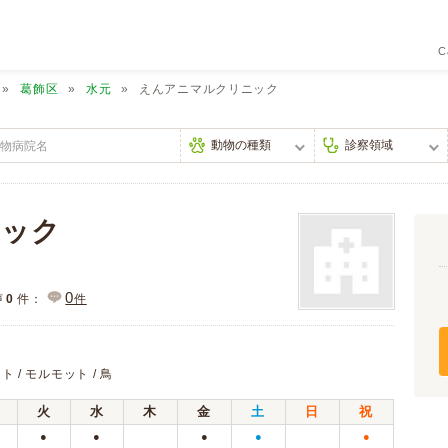
C
葛飾区
水元
えんアニマルクリニック
ニック
0
声
0
件：
件
ト / モルモット / 鳥
火
水
木
金
土
日
祝
●
●
●
●
●