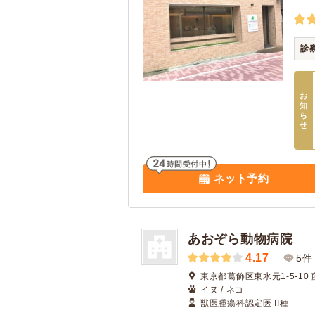
診
お
知
ら
せ
ネット予約
あおぞら動物病院
4.17
5件
東京都葛飾区東水元1-5-10
イヌ / ネコ
獣医腫瘍科認定医 II種