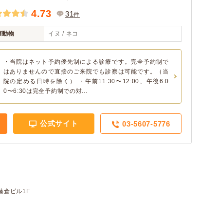
4.73
31
件
察動物
イヌ / ネコ
・当院はネット予約優先制による診療です。完全予約制で
はありませんので直接のご来院でも診察は可能です。（当
院の定める日時を除く） ・午前11:30〜12:00、午後6:0
0〜6:30は完全予約制での対...
公式サイト
03-5607-5776
 藤倉ビル1F