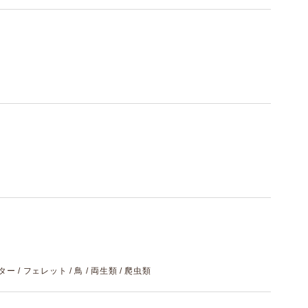
ター / フェレット / 鳥 / 両生類 / 爬虫類