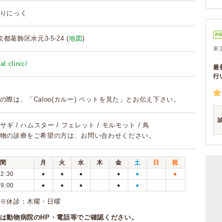
りにっく
P
東京都葛飾区水元3-5-24 (
地図
)
東
al.clinic/
最
行
の際は、「Caloo(カルー) ペットを見た」とお伝え下さい。
 ウサギ / ハムスター / フェレット / モルモット / 鳥
物の診療をご希望の方は、お問い合わせください。
間
月
火
水
木
金
土
日
祝
12:30
●
●
●
●
●
●
19:00
●
●
●
●
●
※休診：木曜・日曜
は動物病院のHP・電話等でご確認ください。