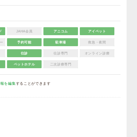
ド
JAHA会員
アニコム
アイペット
ー
予約可能
駐車場
救急・夜間
往診
往診専門
オンライン診療
ペットホテル
二次診療専門
情報を編集
することができます
）