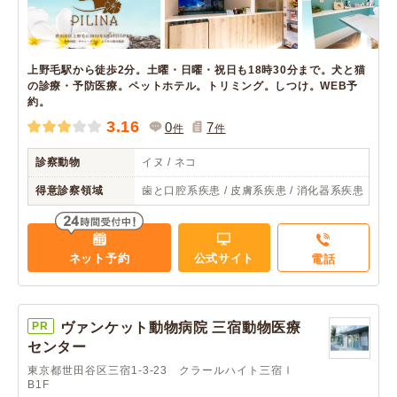
上野毛駅から徒歩2分。土曜・日曜・祝日も18時30分まで。犬と猫
の診療・予防医療。ペットホテル。トリミング。しつけ。WEB予
約。
3.16
0
7
件
件
診察動物
イヌ / ネコ
得意診察領域
歯と口腔系疾患 / 皮膚系疾患 / 消化器系疾患
ネット予約
公式サイト
電話
PR
ヴァンケット動物病院 三宿動物医療
センター
東京都世田谷区三宿1-3-23 クラールハイト三宿Ⅰ
B1F