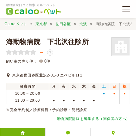
動物病院口コミ検索 カルーペット
Calooペット
東京都
世田谷区
北沢
海動物病院 下北沢往
海動物病院 下北沢往診所
－
？
動物病院検索
0
飼い主の声
0
件：
件
東京都世田谷区北沢2-31-3 エペビル1F2F
口コミ検索
診察時間
月
火
水
木
金
土
日
祝
10:00 ~ 20:00
●
●
●
Calooペットとは？
11:00 ~ 20:00
●
●
●
●
●
※完全予約制／診療科目：予約診療・簡易診療
口コミ投稿
動物病院情報を編集する（関係者の方へ）