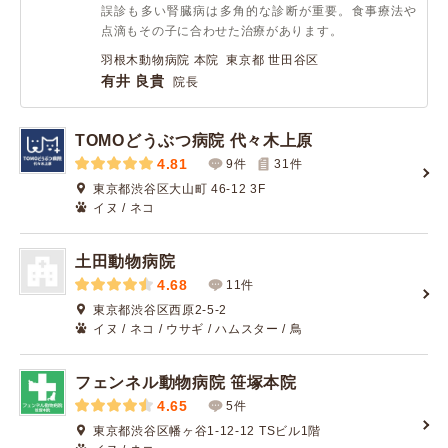
誤診も多い腎臓病は多角的な診断が重要。食事療法や
点滴もその子に合わせた治療があります。
羽根木動物病院 本院 東京都 世田谷区
有井 良貴
院長
TOMOどうぶつ病院 代々木上原
4.81
9件
31
件
東京都渋谷区大山町 46-12 3F
イヌ / ネコ
土田動物病院
4.68
11件
東京都渋谷区西原2-5-2
イヌ / ネコ / ウサギ / ハムスター / 鳥
フェンネル動物病院 笹塚本院
4.65
5件
東京都渋谷区幡ヶ谷1-12-12 TSビル1階