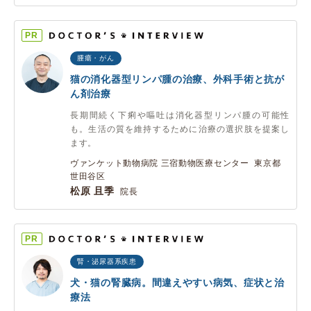
PR
腫瘍・がん
猫の消化器型リンパ腫の治療、外科手術と抗が
ん剤治療
長期間続く下痢や嘔吐は消化器型リンパ腫の可能性
も。生活の質を維持するために治療の選択肢を提案し
ます。
ヴァンケット動物病院 三宿動物医療センター 東京都
世田谷区
松原 且季
院長
PR
腎・泌尿器系疾患
犬・猫の腎臓病。間違えやすい病気、症状と治
療法