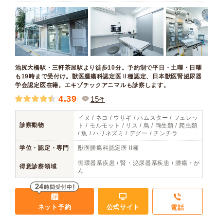
池尻大橋駅・三軒茶屋駅より徒歩10分。予約制で平日・土曜・日曜
も19時まで受付け。獣医腫瘍科認定医Ⅱ種認定、日本獣医腎泌尿器
学会認定医在籍。エキゾチックアニマルも診察します。
4.39
15
件
イヌ / ネコ / ウサギ / ハムスター / フェレッ
診察動物
ト / モルモット / リス / 鳥 / 両生類 / 爬虫類
/ 魚 / ハリネズミ / デグー / チンチラ
学位・認定・専門
獣医腫瘍科認定医 II種
循環器系疾患 / 腎・泌尿器系疾患 / 腫瘍・が
得意診察領域
ん
ネット予約
公式サイト
電話