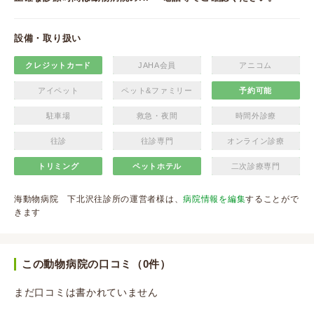
設備・取り扱い
クレジットカード
JAHA会員
アニコム
アイペット
ペット&ファミリー
予約可能
駐車場
救急・夜間
時間外診療
往診
往診専門
オンライン診療
トリミング
ペットホテル
二次診療専門
海動物病院 下北沢往診所の運営者様は、
病院情報を編集
することがで
きます
この動物病院の口コミ（0件）
まだ口コミは書かれていません