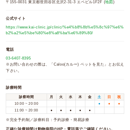
〒155-0031 東京都世田谷区北沢2-31-3 エペビル1F2F (
地図
)
公式サイト
https://www.kai-clinic.jp/clinic/%e4%b8%8b%e5%8c%97%e6%
b2%a2%e5%be%80%e8%a8%ba%e6%89%80/
電話
03-6407-8395
※お問い合わせの際は、「Caloo(カルー) ペットを見た」とお伝え
下さい。
診療時間
診察時間
月
火
水
木
金
土
日
祝
10:00 ~ 20:00
●
●
●
11:00 ~ 20:00
●
●
●
●
●
※完全予約制／診療科目：予約診療・簡易診療
正確な診療時間は動物病院のHP・電話等でご確認ください。