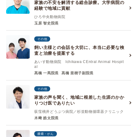
家族の不安を解消する総合診療。大学病院の
経験で地域に貢献
ひろ中央動物病院
玉原 智史院長
その他
飼い主様との会話を大切に、本当に必要な検
査と治療を提案する
あいす動物病院 Ichikawa CEntral Animal Hospit
al
髙橋 一馬院長
髙橋 亜樹子副院長
その他
家族の声を聞く、地域に根差した生涯のかか
りつけ医でありたい
荻窪桃井どうぶつ病院／杉並動物循環器クリニック
木﨑 皓太院長
腫瘍・がん