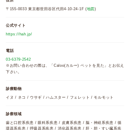
住所
〒155-0033 東京都世田谷区代田4-10-24-1F (
地図
)
公式サイト
https://hah.jp/
電話
03-6379-2542
※お問い合わせの際は、「Caloo(カルー) ペットを見た」とお伝え
下さい。
診療動物
イヌ / ネコ / ウサギ / ハムスター / フェレット / モルモット
診察領域
歯と口腔系疾患 / 眼科系疾患 / 皮膚系疾患 / 脳・神経系疾患 / 循
環器系疾患 / 呼吸器系疾患 / 消化器系疾患 / 肝・胆・すい臓系疾