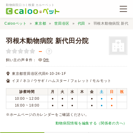
動物病院口コミ検索 カルーペット
Calooペット
東京都
世田谷区
代田
羽根木動物病院 新代田
羽根木動物病院 新代田分院
－
？
動物病院検索
0
飼い主の声
0
件：
件
東京都世田谷区代田4-10-24-1F
口コミ検索
イヌ / ネコ / ウサギ / ハムスター / フェレット / モルモット
診察時間
月
火
水
木
金
土
日
祝
Calooペットとは？
10:00 ~ 12:00
●
●
●
●
●
●
16:00 ~ 18:00
●
●
●
●
●
●
口コミ投稿
※ホームページのカレンダーをご確認ください。
動物病院情報を編集する（関係者の方へ）