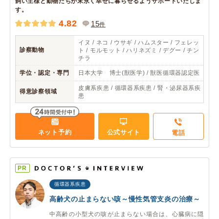
飼い主様と動物たちが末永く幸せに暮らせるようサポートいたしま
す。
4.82
15
件
イヌ / ネコ / ウサギ / ハムスター / フェレッ
診察動物
ト / モルモット / ハリネズミ / デグー / チン
チラ
学位・認定・専門
日本大学 博士(獣医学) / 獣医循環器認定医
皮膚系疾患 / 循環器系疾患 / 腎・泌尿器系疾
得意診察領域
患
ネット予約
公式サイト
電話
PR
循環器系疾患
高齢犬の止まらない咳～慢性気管支炎の治療～
中高齢の小型犬の咳が止まらない場合は、心臓病に隠