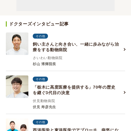
ドクターズインタビュー記事
その他
飼い主さんと向き合い、一緒に歩みながら治
療をする動物病院
さいわい動物病院
杉山 博輝院長
その他
「栃木に高度医療を提供する」70年の歴史
を継ぐ3代目の決意
伏見動物病院
伏見 寿彦先生
その他
西洋医学と東洋医学でアプローチ、病気にな