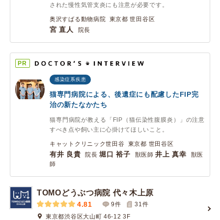
された慢性気管支炎にも注意が必要です。
奥沢すばる動物病院 東京都 世田谷区
宮 直人
院長
PR
感染症系疾患
猫専門病院による、後遺症にも配慮したFIP完
治の新たなかたち
猫専門病院が教える「FIP（猫伝染性腹膜炎）」の注意
すべき点や飼い主に心掛けてほしいこと。
キャットクリニック世田谷 東京都 世田谷区
有井 良貴
堀口 裕子
井上 真幸
院長
獣医師
獣医
師
TOMOどうぶつ病院 代々木上原
4.81
9件
31
件
東京都渋谷区大山町 46-12 3F