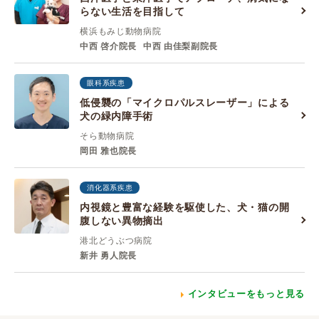
らない生活を目指して
横浜もみじ動物病院
中西 啓介院長
中西 由佳梨副院長
眼科系疾患
低侵襲の「マイクロパルスレーザー」による
犬の緑内障手術
そら動物病院
岡田 雅也院長
消化器系疾患
内視鏡と豊富な経験を駆使した、犬・猫の開
腹しない異物摘出
港北どうぶつ病院
新井 勇人院長
インタビューをもっと見る