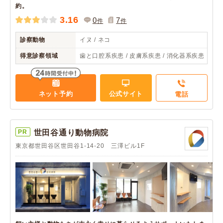
約。
3.16
0
7
件
件
診察動物
イヌ / ネコ
得意診察領域
歯と口腔系疾患 / 皮膚系疾患 / 消化器系疾患
ネット予約
公式サイト
電話
PR
世田谷通り動物病院
東京都世田谷区世田谷1-14-20 三澤ビル1F