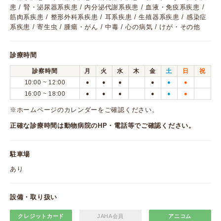
患 / 腎・泌尿器系疾患 / 内分泌代謝系疾患 / 血液・免疫系疾患 /
筋肉系疾患 / 整形外科系疾患 / 耳系疾患 / 生殖器系疾患 / 感染症
系疾患 / 寄生虫 / 腫瘍・がん / 中毒 / 心の病気 / けが・その他
診療時間
診察時間
月
火
水
木
金
土
日
祝
10:00 ~ 12:00
●
●
●
●
●
●
16:00 ~ 18:00
●
●
●
●
●
●
※ホームページのカレンダーをご確認ください。
正確な診療時間は動物病院のHP・電話等でご確認ください。
駐車場
あり
設備・取り扱い
クレジットカード
JAHA会員
アニコム