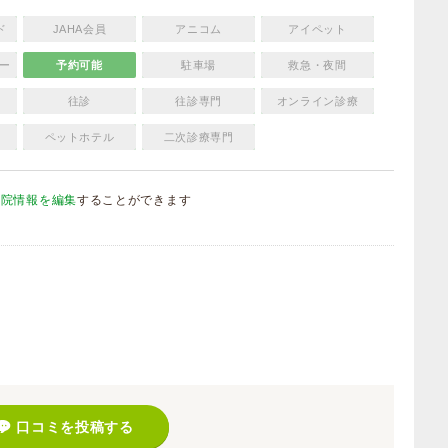
ド
JAHA会員
アニコム
アイペット
ー
予約可能
駐車場
救急・夜間
往診
往診専門
オンライン診療
ペットホテル
二次診療専門
病院情報を編集
することができます
）
口コミを投稿する