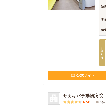
診
学
得
お
知
ら
せ
公式サイト
サカキバラ動物病院
4.58
6件