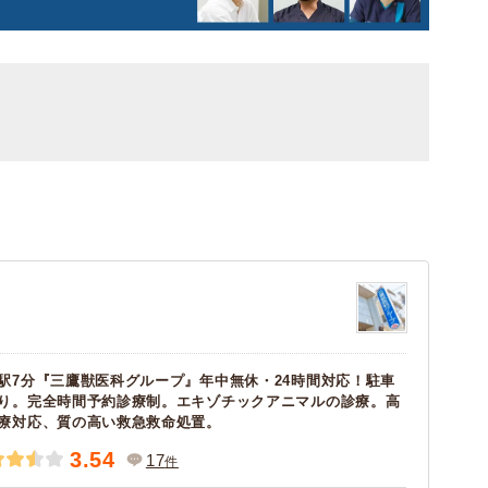
駅7分『三鷹獣医科グループ』年中無休・24時間対応！駐車
り。完全時間予約診療制。エキゾチックアニマルの診療。高
療対応、質の高い救急救命処置。
3.54
17
件