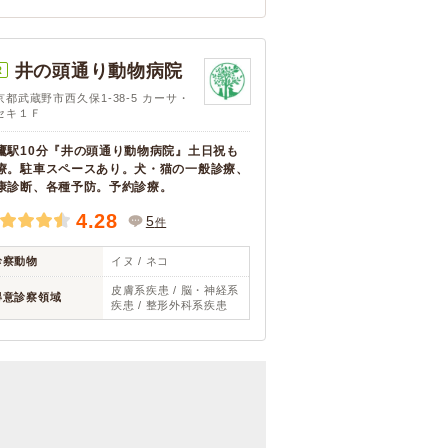
井の頭通り動物病院
R
京都武蔵野市西久保1-38-5 カーサ・
セキ１Ｆ
鷹駅10分『井の頭通り動物病院』土日祝も
療。駐車スペースあり。犬・猫の一般診療、
康診断、各種予防。予約診療。
4.28
5
件
診察動物
イヌ / ネコ
皮膚系疾患 / 脳・神経系
得意診察領域
疾患 / 整形外科系疾患