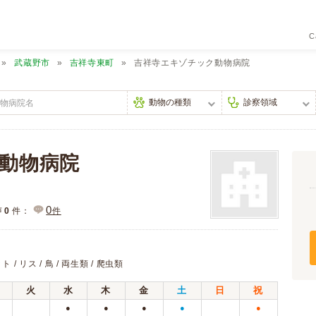
C
武蔵野市
吉祥寺東町
吉祥寺エキゾチック動物病院
動物病院
0
声
0
件：
件
/ リス / 鳥 / 両生類 / 爬虫類
火
水
木
金
土
日
祝
●
●
●
●
●