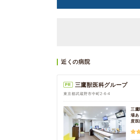
近くの病院
三鷹獣医科グループ
PR
東京都武蔵野市中町2-6-4
三鷹
場あ
度医