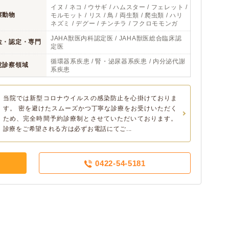
イヌ / ネコ / ウサギ / ハムスター / フェレット /
察動物
モルモット / リス / 鳥 / 両生類 / 爬虫類 / ハリ
ネズミ / デグー / チンチラ / フクロモモンガ
JAHA獣医内科認定医 / JAHA獣医総合臨床認
位・認定・専門
定医
循環器系疾患 / 腎・泌尿器系疾患 / 内分泌代謝
意診察領域
系疾患
当院では新型コロナウイルスの感染防止を心掛けておりま
す。 密を避けたスムーズかつ丁寧な診療をお受けいただく
ため、完全時間予約診療制とさせていただいております。
診療をご希望される方は必ずお電話にてご...
0422-54-5181