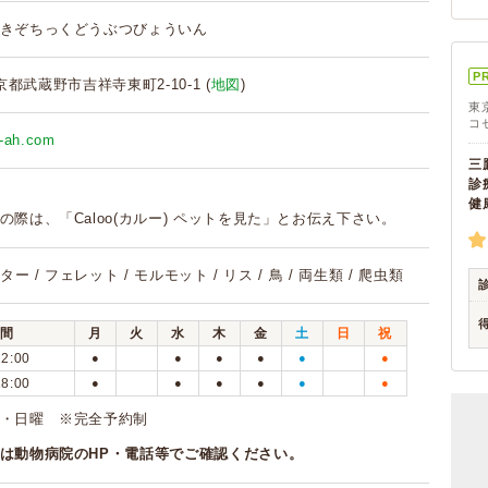
きぞちっくどうぶつびょういん
P
 東京都武蔵野市吉祥寺東町2-10-1 (
地図
)
東
コ
ji-ah.com
三
診
健
の際は、「Caloo(カルー) ペットを見た」とお伝え下さい。
ター / フェレット / モルモット / リス / 鳥 / 両生類 / 爬虫類
間
月
火
水
木
金
土
日
祝
12:00
●
●
●
●
●
●
18:00
●
●
●
●
●
●
・日曜 ※完全予約制
は動物病院のHP・電話等でご確認ください。