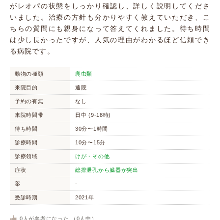
がレオパの状態をしっかり確認し、詳しく説明してくださ
いました。治療の方針も分かりやすく教えていただき、こ
ちらの質問にも親身になって答えてくれました。待ち時間
は少し長かったですが、人気の理由がわかるほど信頼でき
る病院です。
動物の種類
爬虫類
来院目的
通院
予約の有無
なし
来院時間帯
日中 (9-18時)
待ち時間
30分〜1時間
診療時間
10分〜15分
診療領域
けが・その他
症状
総排泄孔から臓器が突出
薬
-
受診時期
2021年
0
人が参考になった （
0
人中）