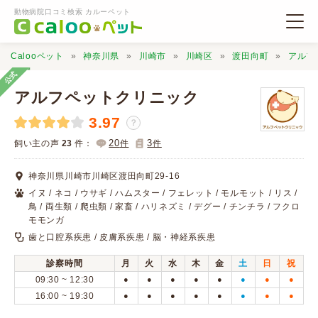
動物病院口コミ検索 カルーペット
Calooペット
神奈川県
川崎市
川崎区
渡田向町
アルフ
公式
アルフペットクリニック
3.97
？
動物病院検索
20
3
飼い主の声
23
件：
件
件
神奈川県川崎市川崎区渡田向町29-16
口コミ検索
イヌ / ネコ / ウサギ / ハムスター / フェレット / モルモット / リス /
鳥 / 両生類 / 爬虫類 / 家畜 / ハリネズミ / デグー / チンチラ / フクロ
モモンガ
Calooペットとは？
歯と口腔系疾患 / 皮膚系疾患 / 脳・神経系疾患
診察時間
月
火
水
木
金
土
日
祝
口コミ投稿
09:30 ~ 12:30
●
●
●
●
●
●
●
●
16:00 ~ 19:30
●
●
●
●
●
●
●
●