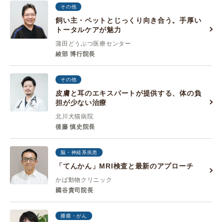
その他
飼い主・ペットとじっくり向き合う。手厚い
トータルケアが魅力
蒲田どうぶつ医療センター
綾部 博行院長
その他
皮膚と耳のエキスパートが提供する、体の負
担が少ない治療
北川犬猫病院
後藤 慎史院長
脳・神経系疾患
「てんかん」MRI検査と最新のアプローチ
かば動物クリニック
國谷貴司院長
腫瘍・がん