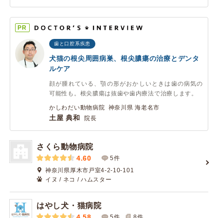
PR
歯と口腔系疾患
犬猫の根尖周囲病巣、根尖膿瘍の治療とデンタ
ルケア
顔が腫れている、顎の形がおかしいときは歯の病気の
可能性も。根尖膿瘍は抜歯や歯内療法で治療します。
かしわだい動物病院 神奈川県 海老名市
土屋 典和
院長
さくら動物病院
4.60
5件
神奈川県厚木市戸室4-2-10-101
イヌ / ネコ / ハムスター
はやし犬・猫病院
4.58
5件
8
件