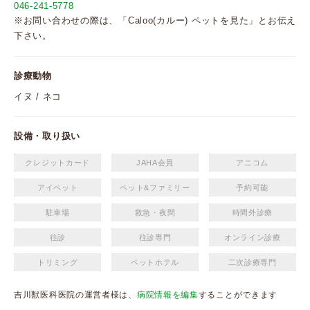
046-241-5778
※お問い合わせの際は、「Caloo(カルー) ペットを見た」とお伝え
下さい。
診療動物
イヌ / ネコ
設備・取り扱い
クレジットカード
JAHA会員
アニコム
アイペット
ペット&ファミリー
予約可能
駐車場
救急・夜間
時間外診療
往診
往診専門
オンライン診療
トリミング
ペットホテル
二次診療専門
吉川獣医科医院の運営者様は、
病院情報を編集
することができます