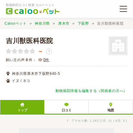
動物病院口コミ検索 カルーペット
Calooペット
神奈川県
厚木市
下荻野
吉川獣医科医院
吉川獣医科医院
－
？
動物病院検索
0
飼い主の声
0
件：
件
神奈川県厚木市下荻野840-5
口コミ検索
イヌ / ネコ
動物病院情報を編集する（関係者の方へ）
Calooペットとは？
トップ
口コミ
地図
口コミ投稿
↑
アクセス数: 1,182 [7月: 11 | 6月: 3 ]