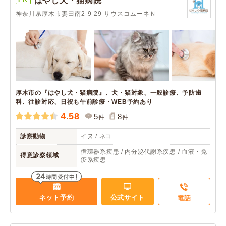
はやし犬・猫病院
神奈川県厚木市妻田南2-9-29 サウスコムーネＮ
厚木市の『はやし犬・猫病院』、犬・猫対象、一般診療、予防歯
科、往診対応、日祝も午前診療・WEB予約あり
4.58
5
8
件
件
診察動物
イヌ / ネコ
循環器系疾患 / 内分泌代謝系疾患 / 血液・免
得意診察領域
疫系疾患
ネット予約
公式サイト
電話