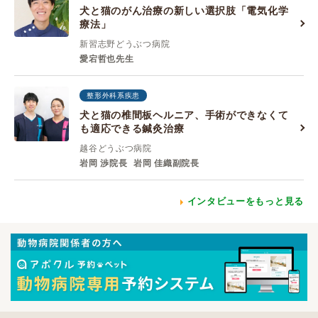
犬と猫のがん治療の新しい選択肢「電気化学
療法」
新習志野どうぶつ病院
愛宕哲也先生
整形外科系疾患
犬と猫の椎間板ヘルニア、手術ができなくて
も適応できる鍼灸治療
越谷どうぶつ病院
岩岡 渉院長
岩岡 佳織副院長
インタビューをもっと見る