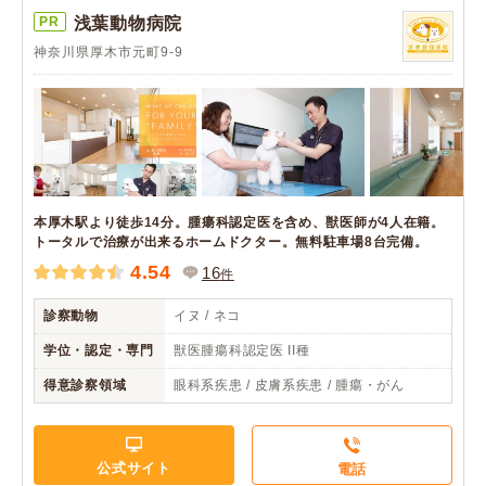
PR
浅葉動物病院
神奈川県厚木市元町9-9
本厚木駅より徒歩14分。腫瘍科認定医を含め、獣医師が4人在籍。
トータルで治療が出来るホームドクター。無料駐車場8台完備。
4.54
16
件
診察動物
イヌ / ネコ
学位・認定・専門
獣医腫瘍科認定医 II種
得意診察領域
眼科系疾患 / 皮膚系疾患 / 腫瘍・がん
公式サイト
電話