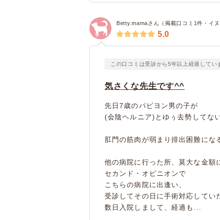
Betty.mamaさん（掲載口コミ1件・イ
5.0
この口コミは受診から5年以上経過してい
気さくな先生です^^
先日7歳のパピヨン男の子が
(会陰ヘルニア)とゆぅ去勢してな
肛門の筋肉が弱まり排出困難にな
他の病院に行った所、莫大な金額
セカンド・オピニオンで
こちらの病院に出逢い、
受診してその日に手術対応してい
数日入院しまして、経過も...