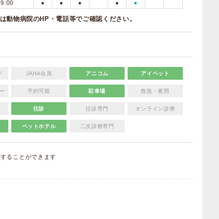
19:00
●
●
●
●
●
は動物病院のHP・電話等でご確認ください。
ド
JAHA会員
アニコム
アイペット
ー
予約可能
駐車場
救急・夜間
往診
往診専門
オンライン診療
ペットホテル
二次診療専門
集
することができます
）