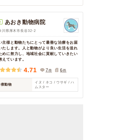
あおき動物病院
R
奈川県厚木市長谷32-2
い主様と動物たちにとって最善な治療をお届
いたします。人と動物がより良い生活を送れ
ために努力し、地域社会に貢献していきたい
考えています。
4.71
7
6
件
件
イヌ / ネコ / ウサギ / ハ
診察動物
ムスター