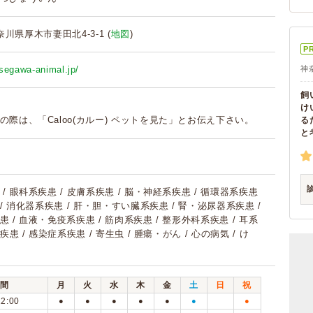
神奈川県厚木市妻田北4-3-1 (
地図
)
P
segawa-animal.jp/
神
飼
け
の際は、「Caloo(カルー) ペットを見た」とお伝え下さい。
る
と
/ 眼科系疾患 / 皮膚系疾患 / 脳・神経系疾患 / 循環器系疾患
 / 消化器系疾患 / 肝・胆・すい臓系疾患 / 腎・泌尿器系疾患 /
 / 血液・免疫系疾患 / 筋肉系疾患 / 整形外科系疾患 / 耳系
疾患 / 感染症系疾患 / 寄生虫 / 腫瘍・がん / 心の病気 / け
間
月
火
水
木
金
土
日
祝
12:00
●
●
●
●
●
●
●