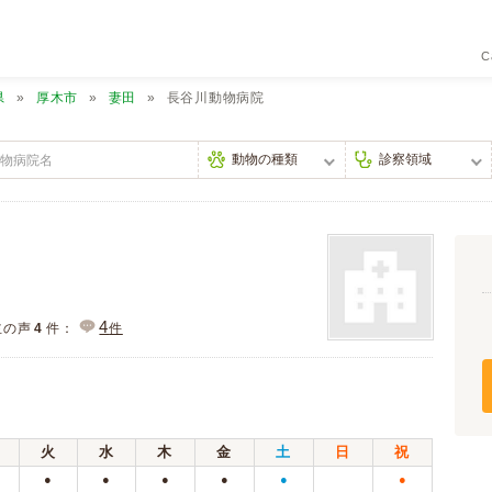
C
県
厚木市
妻田
長谷川動物病院
4
主の声
4
件：
件
火
水
木
金
土
日
祝
●
●
●
●
●
●