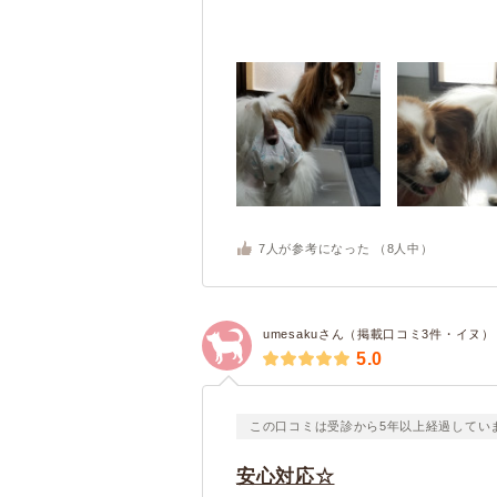
7
人が参考になった （
8
人中）
umesakuさん（掲載口コミ3件・イヌ）
5.0
この口コミは受診から5年以上経過してい
安心対応☆