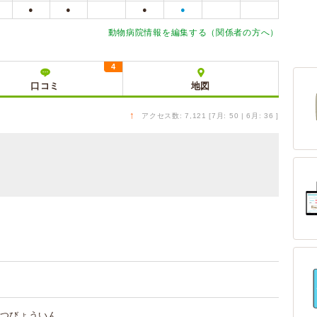
●
●
●
●
動物病院情報を編集する（関係者の方へ）
4
口コミ
地図
↑
アクセス数: 7,121 [7月: 50 | 6月: 36 ]
つびょういん