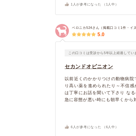
1
人が参考になった （
1
人中）
ベロニカ524さん（掲載口コミ1件・イ
5.0
この口コミは受診から5年以上経過してい
セカンドオピニオン
以前近くのかかりつけの動物病院
り高い薬を進められたり～不信感
は丁寧にお話を聞いて下さり な
急に容態が悪い時にも朝早くから対
6
人が参考になった （
6
人中）