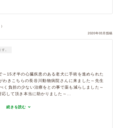
ヌ）
2020年03月投稿
ます。
で～15才半の心臓疾患のある老犬に手術を進められた
がわきこちらの長谷川動物病院さんに来ました～先生
るべく負担の少ない治療をとの事で薬も減らしました～
応して頂き本当に助かりました～...
続きを読む