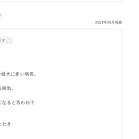
ヌ）
2019年03月投稿
ます。
い雄犬に多い病気。
る病気。
になると言われて
ただき