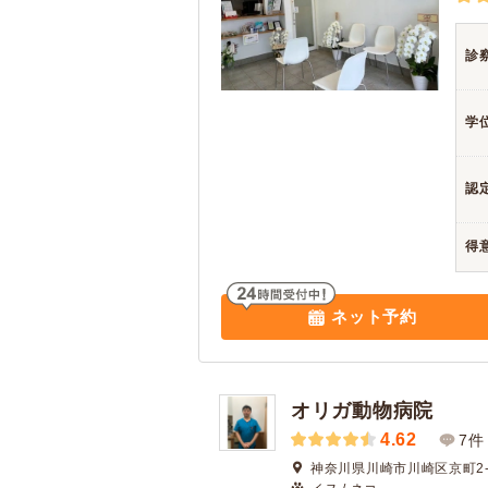
診
学
認
得
ネット予約
オリガ動物病院
4.62
7件
神奈川県川崎市川崎区京町2-1