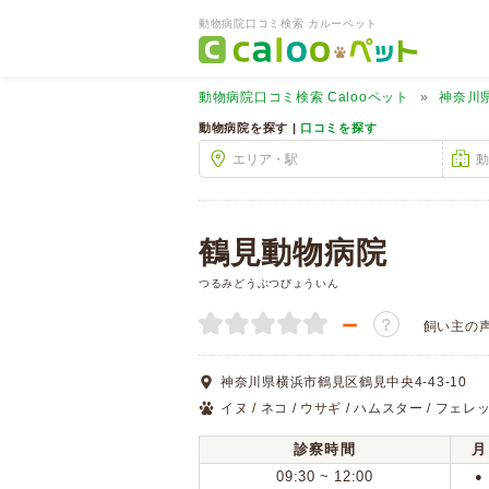
動物病院口コミ検索 カルーペット
動物病院口コミ検索
Calooペット
神奈川
動物病院を探す |
口コミを探す
鶴見動物病院
つるみどうぶつびょういん
－
？
飼い主の
神奈川県横浜市鶴見区鶴見中央4-43-10
イヌ / ネコ / ウサギ / ハムスター / フェレ
診察時間
月
09:30 ~ 12:00
●