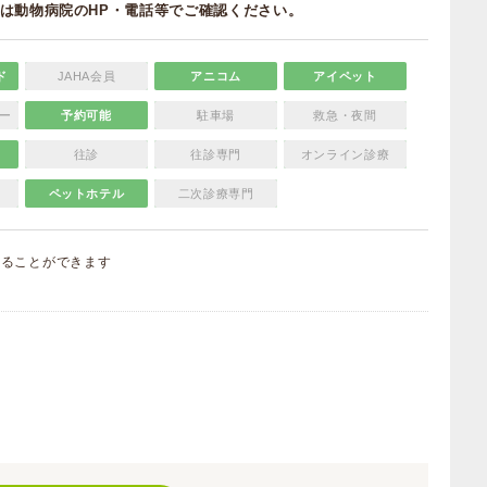
は動物病院のHP・電話等でご確認ください。
ド
JAHA会員
アニコム
アイペット
ー
予約可能
駐車場
救急・夜間
往診
往診専門
オンライン診療
ペットホテル
二次診療専門
することができます
）