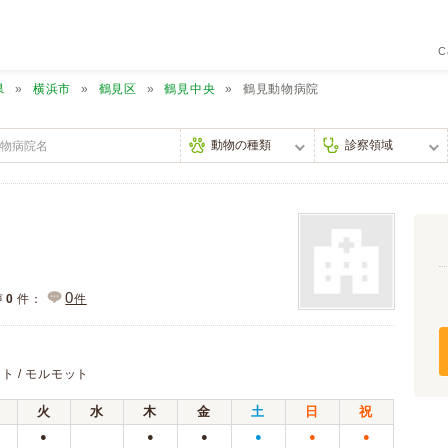
C
県
横浜市
鶴見区
鶴見中央
鶴見動物病院
0
声
0
件：
件
ット / モルモット
火
水
木
金
土
日
祝
●
●
●
●
●
●