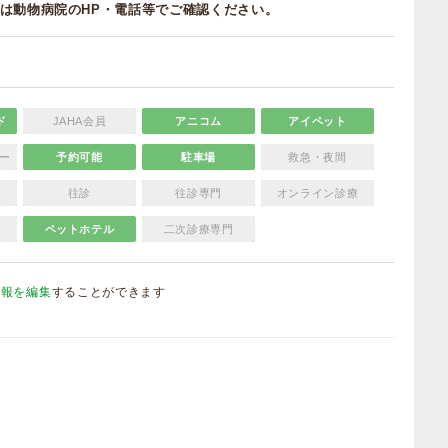
は動物病院のHP・電話等でご確認ください。
ド
JAHA会員
アニコム
アイペット
ー
予約可能
駐車場
救急・夜間
往診
往診専門
オンライン診療
ペットホテル
二次診療専門
情報を編集
することができます
）