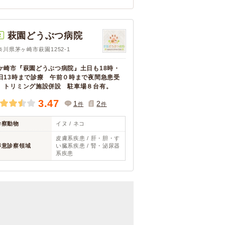
萩園どうぶつ病院
R
奈川県茅ヶ崎市萩園1252-1
ケ崎市『萩園どうぶつ病院』土日も18時・
日13時まで診療 午前０時まで夜間急患受
 トリミング施設併設 駐車場８台有。
3.47
1
2
件
件
診察動物
イヌ / ネコ
皮膚系疾患 / 肝・胆・す
得意診察領域
い臓系疾患 / 腎・泌尿器
系疾患