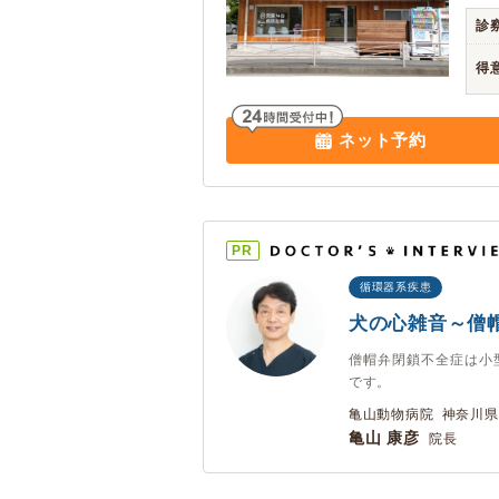
診
得
ネット予約
PR
循環器系疾患
犬の心雑音～僧
僧帽弁閉鎖不全症は小
です。
亀山動物病院 神奈川県
亀山 康彦
院長