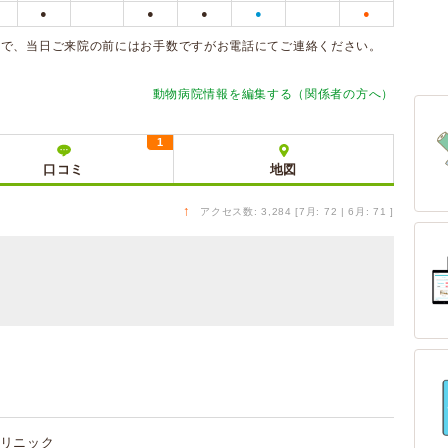
●
●
●
●
●
ので、当日ご来院の前にはお手数ですがお電話にてご連絡ください。
動物病院情報を編集する（関係者の方へ）
1
口コミ
地図
↑
アクセス数: 3,284 [7月: 72 | 6月: 71 ]
リニック