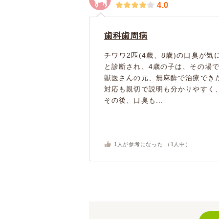
4.0
歯科歯周病
チワワ2匹(4歳、8歳)の口臭が
と診断され、4歳の子は、その場
獣医さんの元、無麻酔で治療でき
対応も親切で説明も分かりやすく
その後、口臭も...
1
人が参考になった （
1
人中）