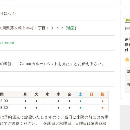
りにっく
P
2 神奈川県茅ヶ崎市本村１丁目１０−１７ (
地図
)
神
茅
vet.com/
祝
付
の際は、「Caloo(カルー) ペットを見た」とお伝え下さい。
間
月
火
水
木
金
土
日
祝
12:00
●
●
●
●
●
●
18:30
●
●
●
●
●
●
クは予約優先で診療いたしますので、当日ご来院の前にはお手
にてご連絡ください。 休診日／水曜日、日曜日は隔週休診