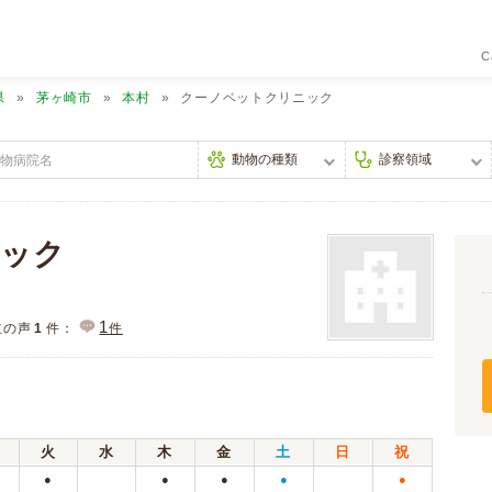
C
県
茅ヶ崎市
本村
クーノベットクリニック
ニック
1
主の声
1
件：
件
火
水
木
金
土
日
祝
●
●
●
●
●