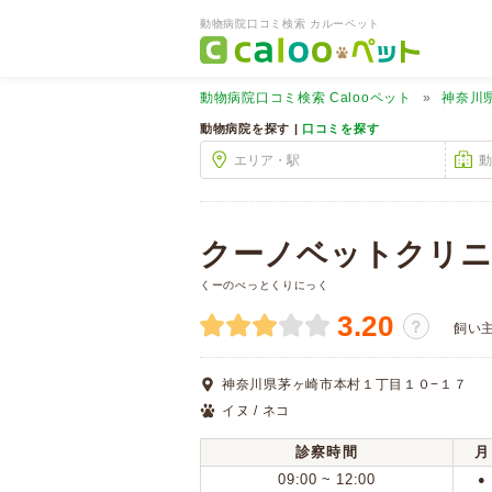
動物病院口コミ検索 カルーペット
動物病院口コミ検索
Calooペット
神奈川
動物病院を探す |
口コミを探す
クーノベットクリ
くーのべっとくりにっく
3.20
？
飼い
神奈川県茅ヶ崎市本村１丁目１０−１７
イヌ / ネコ
診察時間
月
09:00 ~ 12:00
●