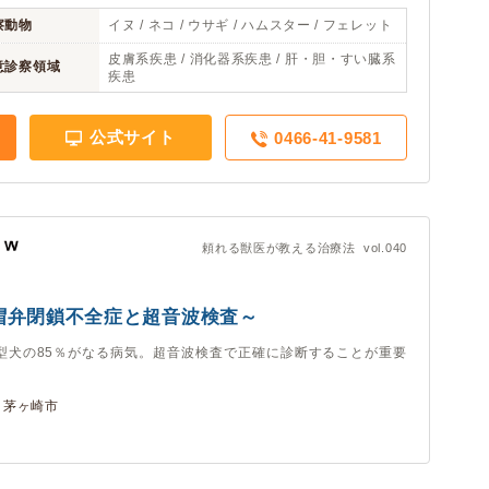
察動物
イヌ / ネコ / ウサギ / ハムスター / フェレット
皮膚系疾患 / 消化器系疾患 / 肝・胆・すい臓系
意診察領域
疾患
公式サイト
0466-41-9581
頼れる獣医が教える治療法 vol.040
帽弁閉鎖不全症と超音波検査～
型犬の85％がなる病気。超音波検査で正確に診断することが重要
 茅ヶ崎市