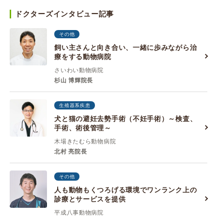
ドクターズインタビュー記事
その他
飼い主さんと向き合い、一緒に歩みながら治
療をする動物病院
さいわい動物病院
杉山 博輝院長
生殖器系疾患
犬と猫の避妊去勢手術（不妊手術）～検査、
手術、術後管理～
木場きたむら動物病院
北村 亮院長
その他
人も動物もくつろげる環境でワンランク上の
診療とサービスを提供
平成八事動物病院