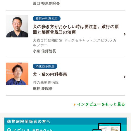
田口 裕康副院長
整形外科系疾患
犬の歩き方がおかしい時は要注意。跛行の原
因と膝蓋骨脱臼の治療
犬猫専門動物病院 ドッグ＆キャットホスピタル ガ
ルファー
小泉 信輝院長
消化器系疾患
犬・猫の内科疾患
彩の森動物病院
鴨林 慶院長
インタビューをもっと見る