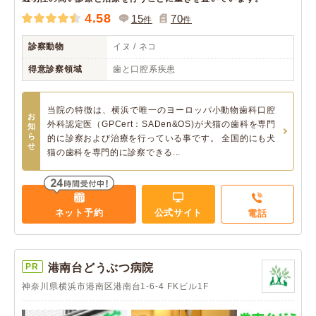
4.58
15
70
件
件
診察動物
イヌ / ネコ
得意診察領域
歯と口腔系疾患
当院の特徴は、横浜で唯一のヨーロッパ小動物歯科口腔
お
外科認定医（GPCert：SADen&OS)が犬猫の歯科を専門
知
ら
的に診察および治療を行っている事です。 全国的にも犬
せ
猫の歯科を専門的に診察できる...
ネット予約
公式サイト
電話
PR
港南台どうぶつ病院
神奈川県横浜市港南区港南台1-6-4 FKビル1F