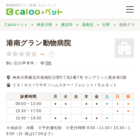
動物病院口コミ検索 カルーペット
Calooペット
神奈川県
横浜市
港南区
日野
港南グラン
港南グラン動物病院
－
？
動物病院検索
0
飼い主の声
0
件：
件
神奈川県横浜市港南区日野5丁目2番7号 サンブリッジ貴奈美1階
口コミ検索
イヌ / ネコ / ウサギ / ハムスター / フェレット / モルモット
診察時間
月
火
水
木
金
土
日
祝
Calooペットとは？
09:00 ~ 12:00
●
●
●
●
●
●
●
15:30 ~ 17:00
●
●
15:30 ~ 19:30
●
●
●
●
●
口コミ投稿
※休診日：水曜 ※予約優先制 ※受付時間 9:00～11:30 / 15:30～1
9:00（日･祝は17:00まで）