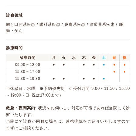
診察領域
歯と口腔系疾患 / 眼科系疾患 / 皮膚系疾患 / 循環器系疾患 / 腫
瘍・がん
診療時間
診察時間
月
火
水
木
金
土
日
祝
09:00 ~ 12:00
●
●
●
●
●
●
●
15:30 ~ 17:00
●
●
15:30 ~ 19:30
●
●
●
●
●
※休診日：水曜 ※予約優先制 ※受付時間 9:00～11:30 / 15:30
～19:00（日･祝は17:00まで）
救急・夜間案内:
状況をお伺いし、対応が可能であれば当院にて診
察いたします。
当院にて診察が困難な場合は、連携病院をご紹介いたしますので
まずはご相談ください。