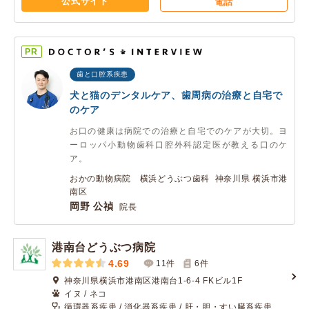
公式サイト
電話
PR
歯と口腔系疾患
犬と猫のデンタルケア、歯周病の治療と自宅で
のケア
お口の健康は病院での治療と自宅でのケアが大切。ヨ
ーロッパ小動物歯科口腔外科認定医が教える口のケ
ア。
おかの動物病院 横浜どうぶつ歯科 神奈川県 横浜市港
南区
岡野 公禎
院長
港南台どうぶつ病院
4.69
11件
6
件
神奈川県横浜市港南区港南台1-6-4 FKビル1F
イヌ / ネコ
循環器系疾患 / 消化器系疾患 / 肝・胆・すい臓系疾患