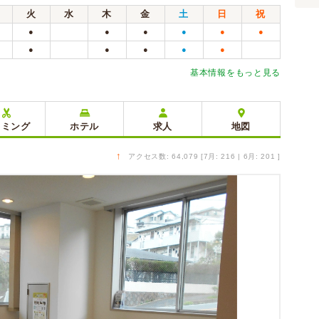
火
水
木
金
土
日
祝
●
●
●
●
●
●
●
●
●
●
●
基本情報をもっと見る
リミング
ホテル
求人
地図
↑
アクセス数: 64,079 [7月: 216 | 6月: 201 ]