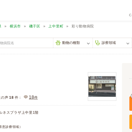
C
県
横浜市
磯子区
上中里町
彩り動物病院
18
主の声
18
件：
件
ェルネスプラザ上中里1階
得意診療領域）