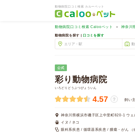
動物病院口コミ検索 カルーペット
動物病院口コミ検索
Calooペット
神奈川
動物病院を探す |
口コミを探す
公式
彩り動物病院
いろどりどうぶつびょういん
4.57
？
飼い
神奈川県横浜市磯子区上中里町820-1 ウ
イヌ / ネコ
眼科系疾患 / 循環器系疾患 / 腫瘍・がん
（