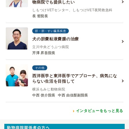
物病院でも提供したい
しもつけVETセンター、しもつけVET夜間救急科
長 哲院長
肝・胆・すい臓系疾患
犬の胆嚢粘液嚢腫の治療
立川中央どうぶつ病院
芹澤 昇吾院長
その他
西洋医学と東洋医学でアプローチ、病気にな
らない生活を目指して
横浜もみじ動物病院
中西 啓介院長
中西 由佳梨副院長
インタビューをもっと見る