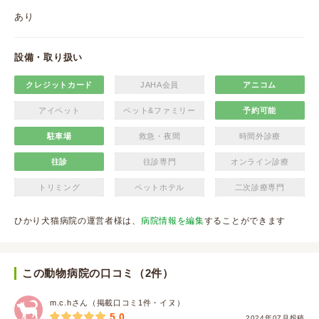
あり
設備・取り扱い
クレジットカード
JAHA会員
アニコム
アイペット
ペット&ファミリー
予約可能
駐車場
救急・夜間
時間外診療
往診
往診専門
オンライン診療
トリミング
ペットホテル
二次診療専門
ひかり犬猫病院の運営者様は、
病院情報を編集
することができます
この動物病院の口コミ（2件）
m.c.hさん（掲載口コミ1件・イヌ）
5.0
2024年07月投稿