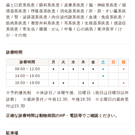
歯と口腔系疾患 / 眼科系疾患 / 皮膚系疾患 / 脳・神経系疾患 / 循
環器系疾患 / 呼吸器系疾患 / 消化器系疾患 / 肝・胆・すい臓系疾
患 / 腎・泌尿器系疾患 / 内分泌代謝系疾患 / 血液・免疫系疾患 /
筋肉系疾患 / 整形外科系疾患 / 耳系疾患 / 生殖器系疾患 / 感染症
系疾患 / 寄生虫 / 腫瘍・がん / 中毒 / 心の病気 / 東洋医学 / け
が・その他
診療時間
診察時間
月
火
水
木
金
土
日
祝
09:00 ~ 12:00
●
●
●
●
●
●
●
14:00 ~ 16:00
●
16:00 ~ 19:00
●
●
●
●
●
※予約優先制 ※休診日／水曜午後、日曜日（祝日は日曜日以外
診察） ※最終受付／午前11:30、午後18:30 ※土曜日の最終受
付は15:30
正確な診療時間は動物病院のHP・電話等でご確認ください。
駐車場