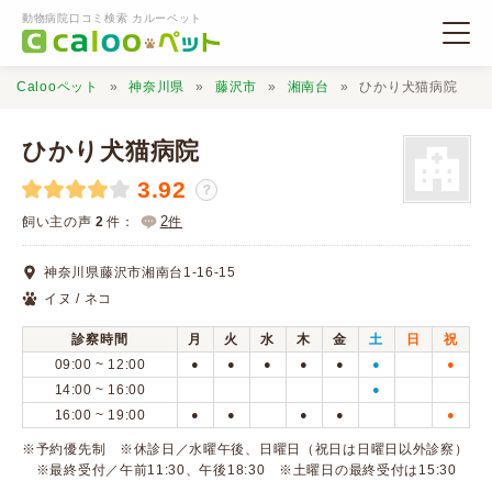
動物病院口コミ検索 カルーペット
Calooペット
神奈川県
藤沢市
湘南台
ひかり犬猫病院
ひかり犬猫病院
3.92
？
動物病院検索
2
飼い主の声
2
件：
件
神奈川県藤沢市湘南台1-16-15
口コミ検索
イヌ / ネコ
診察時間
月
火
水
木
金
土
日
祝
Calooペットとは？
09:00 ~ 12:00
●
●
●
●
●
●
●
14:00 ~ 16:00
●
16:00 ~ 19:00
●
●
●
●
●
口コミ投稿
※予約優先制 ※休診日／水曜午後、日曜日（祝日は日曜日以外診察）
※最終受付／午前11:30、午後18:30 ※土曜日の最終受付は15:30