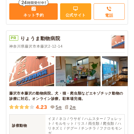
ネット予約
公式サイト
電話
PR
りょうま動物病院
神奈川県藤沢市本藤沢2-12-14
藤沢市本藤沢の動物病院。犬・猫・爬虫類などエキゾチック動物の
診療に対応。オンライン診療。駐車場完備。
4.23
5
2
件
件
イヌ / ネコ / ウサギ / ハムスター / フェレッ
ト / モルモット / リス / 両生類 / 爬虫類 / ハ
診察動物
リネズミ / デグー / チンチラ / フクロモモン
ガ