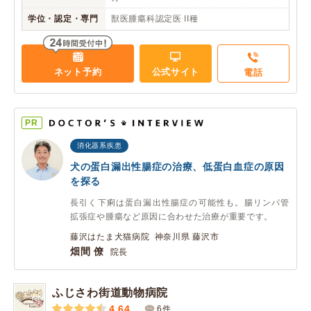
学位・認定・専門
獣医腫瘍科認定医 II種
ネット予約
公式サイト
電話
PR
消化器系疾患
犬の蛋白漏出性腸症の治療、低蛋白血症の原因
を探る
長引く下痢は蛋白漏出性腸症の可能性も。腸リンパ管
拡張症や腫瘍など原因に合わせた治療が重要です。
藤沢はたま犬猫病院 神奈川県 藤沢市
畑間 僚
院長
ふじさわ街道動物病院
4.64
6件