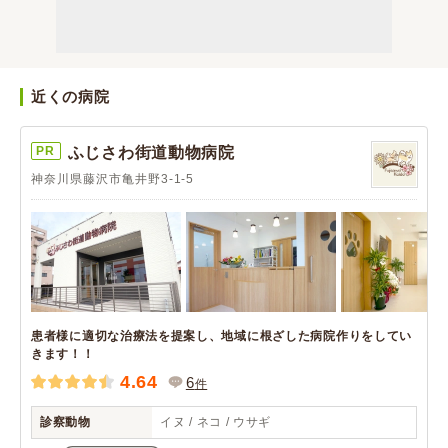
近くの病院
PR
ふじさわ街道動物病院
神奈川県藤沢市亀井野3-1-5
患者様に適切な治療法を提案し、地域に根ざした病院作りをしてい
きます！！
4.64
6
件
診察動物
イヌ / ネコ / ウサギ