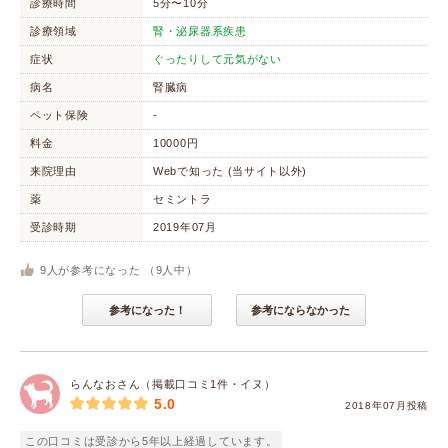
診療時間
5分〜10分
診療領域
腎・泌尿器系疾患
症状
ぐったりして元気がない
病名
腎臓病
ペット保険
-
料金
10000円
来院理由
Webで知った (当サイト以外)
薬
セミントラ
受診時期
2019年07月
9
人が参考になった （
9
人中）
参考になった！
参考にならなかった
らんなおさん（掲載口コミ1件・イヌ）
5.0
2018年07月投稿
この口コミは受診から5年以上経過しています。