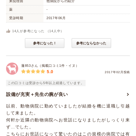
来院理由
他病院からの紹介
薬
-
受診時期
2017年06月
14
人が参考になった （
14
人中）
参考になった！
参考にならなかった
蓬853さん（掲載口コミ1件・イヌ）
5.0
2017年02月投稿
この口コミは受診から5年以上経過しています。
設備が充実＋先生の腕が良い
以前、動物病院に勤めていましたが結婚を機に退職し引越
して来ました。
何軒か近隣の動物病院へお世話になりましたがしっくり来
ず…でした。
こちらにお世話になって驚いたのはこの規模の病院では有