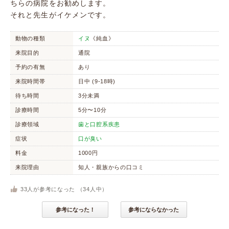
ちらの病院をお勧めします。
それと先生がイケメンです。
動物の種類
イヌ
《純血》
来院目的
通院
予約の有無
あり
来院時間帯
日中 (9-18時)
待ち時間
3分未満
診療時間
5分〜10分
診療領域
歯と口腔系疾患
症状
口が臭い
料金
1000円
来院理由
知人・親族からの口コミ
33
人が参考になった （
34
人中）
参考になった！
参考にならなかった