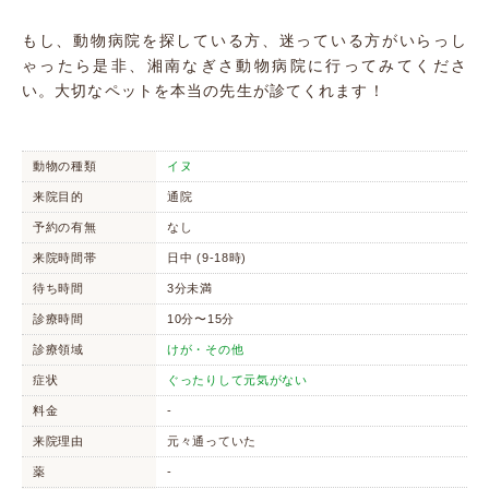
もし、動物病院を探している方、迷っている方がいらっし
ゃったら是非、湘南なぎさ動物病院に行ってみてくださ
い。大切なペットを本当の先生が診てくれます！
動物の種類
イヌ
来院目的
通院
予約の有無
なし
来院時間帯
日中 (9-18時)
待ち時間
3分未満
診療時間
10分〜15分
診療領域
けが・その他
症状
ぐったりして元気がない
料金
-
来院理由
元々通っていた
薬
-