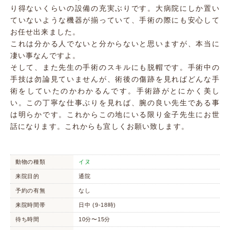
り得ないくらいの設備の充実ぶりです。大病院にしか置い
ていないような機器が揃っていて、手術の際にも安心して
お任せ出来ました。
これは分かる人でないと分からないと思いますが、本当に
凄い事なんですよ。
そして、また先生の手術のスキルにも脱帽です。手術中の
手技は勿論見ていませんが、術後の傷跡を見ればどんな手
術をしていたのかわかるんです。手術跡がとにかく美し
い。この丁寧な仕事ぶりを見れば、腕の良い先生である事
は明らかです。これからこの地にいる限り金子先生にお世
話になります。これからも宜しくお願い致します。
動物の種類
イヌ
来院目的
通院
予約の有無
なし
来院時間帯
日中 (9-18時)
待ち時間
10分〜15分