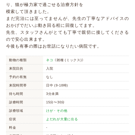
り、猫が極力家で過ごせる治療方針を
模索して頂きました。
まだ完治には至ってませんが、先生の丁寧なアドバイスの
おかげでだいぶ動き回る程に回復してます。
先生、スタッフさんがとても丁寧で親切に接してくださる
ので安心出来ます。
今後も有事の際はお世話になりたい病院です。
動物の種類
ネコ
《雑種 (ミックス)》
来院目的
入院
予約の有無
なし
来院時間帯
日中 (9-18時)
待ち時間
3分未満
診療時間
15分〜30分
診療領域
けが・その他
症状
よだれが大量に出る
料金
-