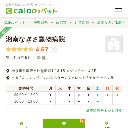
動物病院口コミ検索 カルーペット
Calooペット
神奈川県
藤沢市
辻堂新町
湘南なぎさ動物病
公式
湘南なぎさ動物病院
4.57
？
動物病院検索
6
飼い主の声
6
件：
件
神奈川県藤沢市辻堂新町1-13-15 メゾンドールU 1F
口コミ検索
イヌ / ネコ / ウサギ / ハムスター / フェレット / モルモット / 鳥
診察時間
月
火
水
木
金
土
日
祝
Calooペットとは？
09:00 ~ 12:00
●
●
●
●
●
●
●
16:00 ~ 19:00
●
●
●
●
●
口コミ投稿
基本情報をもっと見る
6