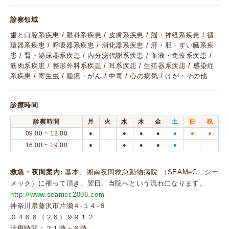
診察領域
歯と口腔系疾患 / 眼科系疾患 / 皮膚系疾患 / 脳・神経系疾患 / 循
環器系疾患 / 呼吸器系疾患 / 消化器系疾患 / 肝・胆・すい臓系疾
患 / 腎・泌尿器系疾患 / 内分泌代謝系疾患 / 血液・免疫系疾患 /
筋肉系疾患 / 整形外科系疾患 / 耳系疾患 / 生殖器系疾患 / 感染症
系疾患 / 寄生虫 / 腫瘍・がん / 中毒 / 心の病気 / けが・その他
診療時間
診察時間
月
火
水
木
金
土
日
祝
09:00 ~ 12:00
●
●
●
●
●
●
●
16:00 ~ 19:00
●
●
●
●
●
救急・夜間案内:
基本、湘南夜間救急動物病院 （SEAMeC : シー
メック）に罹って頂き、翌日、当院へという流れになります。
http://www.seamec2006.com
神奈川県藤沢市片瀬４-１４-８
０４６６（２６）９９１２
診療時間：２１時～６時