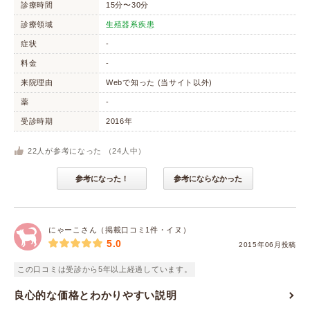
診療時間
15分〜30分
診療領域
生殖器系疾患
症状
-
料金
-
来院理由
Webで知った (当サイト以外)
薬
-
受診時期
2016年
22
人が参考になった （
24
人中）
参考になった！
参考にならなかった
にゃーこさん（掲載口コミ1件・イヌ）
5.0
2015年06月投稿
この口コミは受診から5年以上経過しています。
良心的な価格とわかりやすい説明