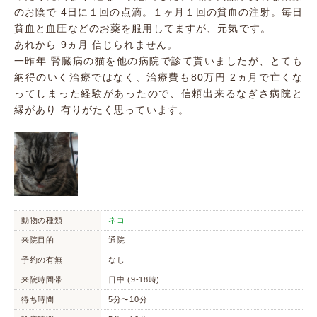
のお陰で 4日に１回の点滴。１ヶ月１回の貧血の注射。毎日
貧血と血圧などのお薬を服用してますが、元気です。
あれから 9ヵ月 信じられません。
一昨年 腎臓病の猫を他の病院で診て貰いましたが、とても
納得のいく治療ではなく、治療費も80万円 2ヵ月で亡くな
ってしまった経験があったので、信頼出来るなぎさ病院と
縁があり 有りがたく思っています。
動物の種類
ネコ
来院目的
通院
予約の有無
なし
来院時間帯
日中 (9-18時)
待ち時間
5分〜10分