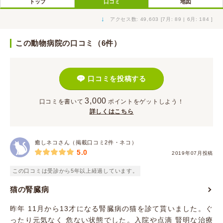
トップ
口コミ
地図
↓
アクセス数: 49,603 [7月: 89 | 6月: 184 ]
この動物病院の口コミ（6件）
口コミを投稿する
3,000
口コミを書いて
ポイント
をゲットしよう！
詳しくはこちら
癒しネコさん（掲載口コミ2件・ネコ）
5.0
2019年07月投稿
この口コミは受診から5年以上経過しています。
猫の腎臓病
昨年 11月から13才になる腎臓病の猫を診て貰いました。ぐ
ったり元気なく 危ない状態でした。入院や点滴 賢明な治療