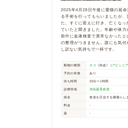
2025年4月28日午後に愛猫の
る手術を行ってもらいましたが、翌
た。すぐに迎えに行き、亡くなった
ていたと聞きました。年齢や体力
前中に血液検査で異常なかったと
の整理がつきません。誰にも気付
し訳ない気持ちで一杯です。
動物の種類
ネコ
《純血》 (
アビシニ
予約の有無
あり
待ち時間
30分〜1時間
診療領域
消化器系疾患
病名
食道を圧迫する腫瘍らし
料金
-
薬
-