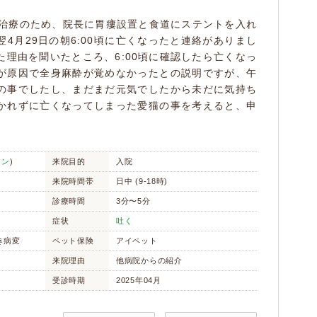
延命治療のため、院長に胃瘻設置と食道にステントを入れ
4月29日の朝6:00頃に亡くなったと連絡がありまし
理由を聞いたところ、6:00頃に確認したら亡くなっ
が原因で全身麻酔が覚めなかったとの説明ですが、午
の事でしたし、まだまだ元気でしたから未だに気持ち
かれずに亡くなってしまった愛猫の事を考えると、申
アン
)
来院目的
入院
来院時間帯
日中 (9-18時)
診療時間
3分〜5分
症状
吐く
き病変
ペット保険
アイペット
来院理由
他病院からの紹介
受診時期
2025年04月