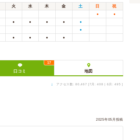
火
水
木
金
土
日
祝
●
●
●
●
●
●
●
●
●
●
●
●
17
口コミ
地図
↓
アクセス数: 80,467 [7月: 408 | 6月: 495 ]
2025年05月投稿