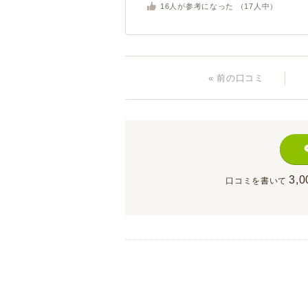
16
人が参考になった （
17
人中）
« 前
の口コミ
3,0
口コミを書いて