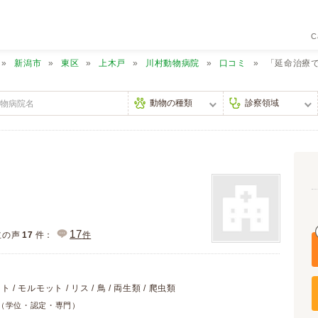
C
新潟市
東区
上木戸
川村動物病院
口コミ
「延命治療
17
主の声
17
件：
件
ト / モルモット / リス / 鳥 / 両生類 / 爬虫類
（学位・認定・専門）