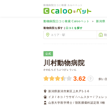
動物病院口コミ検索 カルーペット
動物病院口コミ検索
Calooペット
新潟県
動物病院を探す |
口コミを探す
公式
川村動物病院
かわむらどうぶつびょういん
3.62
？
飼い
新潟県新潟市東区上木戸1-1-6
イヌ / ネコ / ウサギ / ハムスター / フェレッ
山形大学医学博士 / 獣医腫瘍科認定医 II種