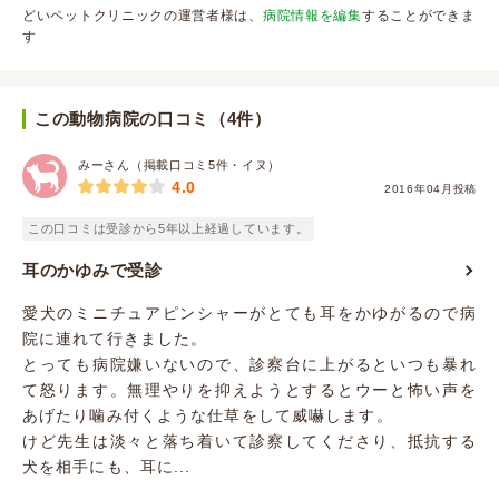
どいペットクリニックの運営者様は、
病院情報を編集
することができま
す
この動物病院の口コミ（4件）
みーさん（掲載口コミ5件・イヌ）
4.0
2016年04月投稿
この口コミは受診から5年以上経過しています。
耳のかゆみで受診
愛犬のミニチュアピンシャーがとても耳をかゆがるので病
院に連れて行きました。
とっても病院嫌いないので、診察台に上がるといつも暴れ
て怒ります。無理やりを抑えようとするとウーと怖い声を
あげたり噛み付くような仕草をして威嚇します。
けど先生は淡々と落ち着いて診察してくださり、抵抗する
犬を相手にも、耳に...