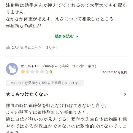
注射時は助手さんが抑えててくれるので大型犬でも心配あ
りません。
なかなか体重が増えず、えさについて相談したところ
何種類もの試供品...
続きを読む
2
人が参考になった （
3
人中）
オールドローズ005さん（掲載口コミ2件・ネコ）
1.0
2015年10月投稿
この口コミは受診から5年以上経過しています。
★１もつけたくない
採血の時に鎮静剤を打たなければできないと言う。
よその獣医では鎮静剤無しで採血できた。
腕に自信が無いのが見えてる。受付や先生自体は物腰も穏
やかではあるが採血ができないのは致命的ではないでしょ
うか？