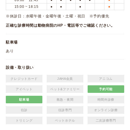
09:00 ~ 11:45
15:00 ~ 18:15
●
●
●
●
※休診日：水曜午後・金曜午後・土曜・祝日 ※予約優先
正確な診療時間は動物病院のHP・電話等でご確認ください。
駐車場
あり
設備・取り扱い
クレジットカード
JAHA会員
アニコム
アイペット
ペット&ファミリー
予約可能
駐車場
救急・夜間
時間外診療
往診
往診専門
オンライン診療
トリミング
ペットホテル
二次診療専門