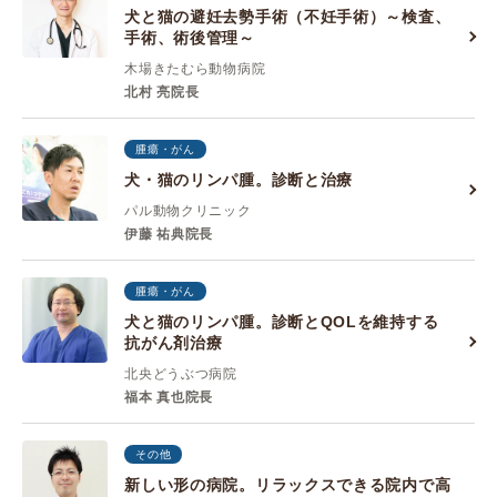
犬と猫の避妊去勢手術（不妊手術）～検査、
手術、術後管理～
木場きたむら動物病院
北村 亮院長
腫瘍・がん
犬・猫のリンパ腫。診断と治療
パル動物クリニック
伊藤 祐典院長
腫瘍・がん
犬と猫のリンパ腫。診断とQOLを維持する
抗がん剤治療
北央どうぶつ病院
福本 真也院長
その他
新しい形の病院。リラックスできる院内で高