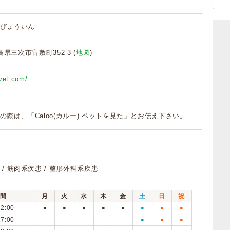
びょういん
広島県三次市畠敷町352-3 (
地図
)
vet.com/
の際は、「Caloo(カルー) ペットを見た」とお伝え下さい。
/ 筋肉系疾患 / 整形外科系疾患
間
月
火
水
木
金
土
日
祝
12:00
●
●
●
●
●
●
●
●
17:00
●
●
●