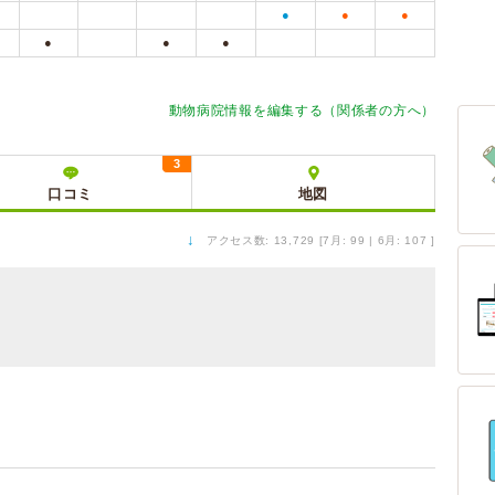
●
●
●
●
●
●
動物病院情報を編集する（関係者の方へ）
3
口コミ
地図
↓
アクセス数: 13,729 [7月: 99 | 6月: 107 ]