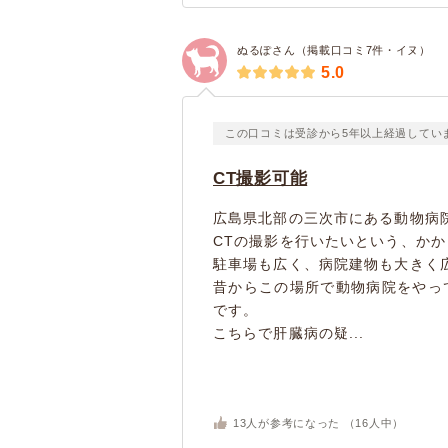
ぬるぽさん（掲載口コミ7件・イヌ）
5.0
この口コミは受診から5年以上経過してい
CT撮影可能
広島県北部の三次市にある動物病
CTの撮影を行いたいという、か
駐車場も広く、病院建物も大きく
昔からこの場所で動物病院をやっ
です。
こちらで肝臓病の疑...
13
人が参考になった （
16
人中）