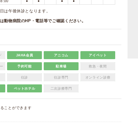
18:00
●
●
●
●
日は午後休診となります。
は動物病院のHP・電話等でご確認ください。
ド
JAHA会員
アニコム
アイペット
ー
予約可能
駐車場
救急・夜間
往診
往診専門
オンライン診療
ペットホテル
二次診療専門
することができます
）