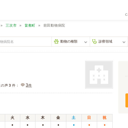
C
三次市
畠敷町
前田動物病院
3
主の声
3
件：
件
火
水
木
金
土
日
祝
●
●
●
●
●
●
●