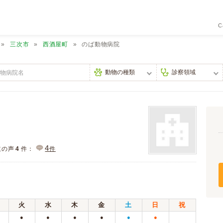
C
三次市
西酒屋町
のば動物病院
4
主の声
4
件：
件
火
水
木
金
土
日
祝
●
●
●
●
●
●