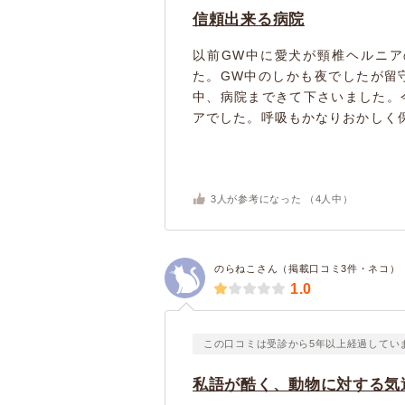
信頼出来る病院
以前GW中に愛犬が頸椎ヘルニ
た。GW中のしかも夜でしたが留
中、病院まできて下さいました。
アでした。呼吸もかなりおかしく保
3
人が参考になった （
4
人中）
のらねこさん（掲載口コミ3件・ネコ）
1.0
この口コミは受診から5年以上経過してい
私語が酷く、動物に対する気