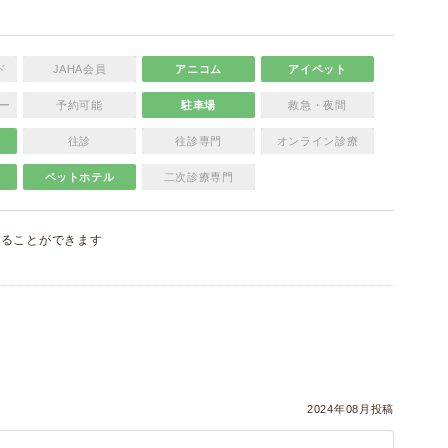
ド
JAHA会員
アニコム
アイペット
ー
予約可能
駐車場
救急・夜間
往診
往診専門
オンライン診療
ペットホテル
二次診療専門
することができます
）
2024年08月投稿