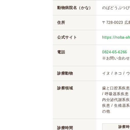
動物病院名（かな）
のばどうぶつび
住所
〒728-0023
公式サイト
https://noba-a
電話
0824-65-6266
※お問い合わせ
診療動物
イヌ / ネコ /
診察領域
歯と口腔系疾患 
/ 呼吸器系疾患
内分泌代謝系疾患
疾患 / 生殖器系
の他
診察時
診療時間