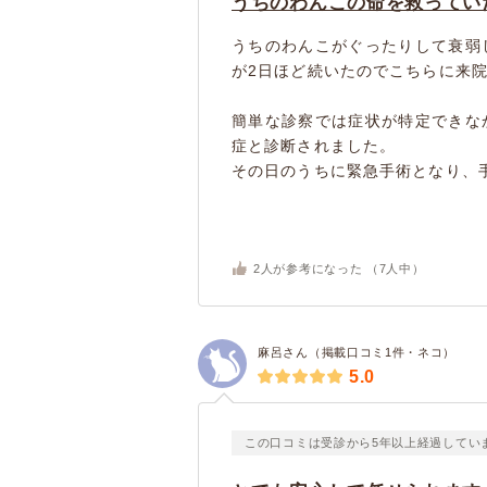
うちのわんこの命を救ってい
うちのわんこがぐったりして衰弱
が2日ほど続いたのでこちらに来
簡単な診察では症状が特定できな
症と診断されました。
その日のうちに緊急手術となり、手
2
人が参考になった （
7
人中）
麻呂さん（掲載口コミ1件・ネコ）
5.0
この口コミは受診から5年以上経過してい