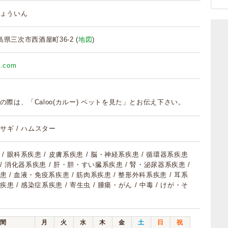
ょういん
 広島県三次市西酒屋町36-2 (
地図
)
h.com
の際は、「Caloo(カルー) ペットを見た」とお伝え下さい。
 ウサギ / ハムスター
/ 眼科系疾患 / 皮膚系疾患 / 脳・神経系疾患 / 循環器系疾患
 / 消化器系疾患 / 肝・胆・すい臓系疾患 / 腎・泌尿器系疾患 /
 / 血液・免疫系疾患 / 筋肉系疾患 / 整形外科系疾患 / 耳系
疾患 / 感染症系疾患 / 寄生虫 / 腫瘍・がん / 中毒 / けが・そ
間
月
火
水
木
金
土
日
祝