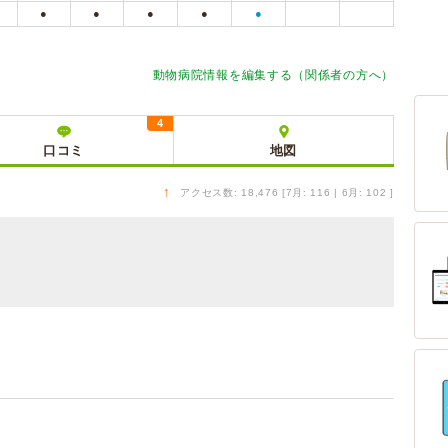
●
●
●
●
●
動物病院情報を編集する（関係者の方へ）
4
口コミ
地図
↑
アクセス数: 18,476 [7月: 116 | 6月: 102 ]